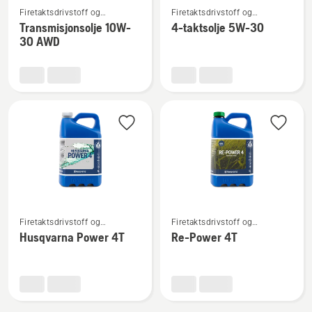
Firetaktsdrivstoff og
Firetaktsdrivstoff og
flere
flere
firetaktsolje
firetaktsolje
Transmisjonsolje 10W-
4-taktsolje 5W-30
detaljer
detaljer
30 AWD
om
om
Transmisjonsolje
4-
10W-
taktsolje
30 AWD
5W-
30
Se
Se
Firetaktsdrivstoff og
Firetaktsdrivstoff og
flere
flere
firetaktsolje
firetaktsolje
Husqvarna Power 4T
Re-Power 4T
detaljer
detaljer
om
om
Husqvarna
Re-
Power
Power
4T
4T