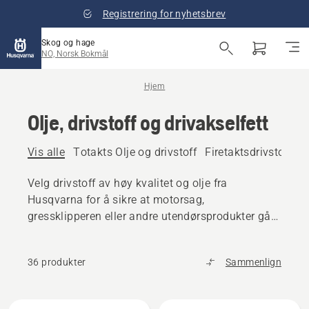
Registrering for nyhetsbrev
Skog og hage
NO, Norsk Bokmål
Hjem
Olje, drivstoff og drivakselfett
Vis alle
Totakts Olje og drivstoff
Firetaktsdrivstoff og
Velg drivstoff av høy kvalitet og olje fra
Husqvarna for å sikre at motorsag,
gressklipperen eller andre utendørsprodukter går
jevnt.
36 produkter
Sammenlign
Alle