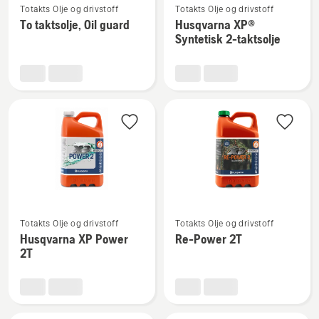
Totakts Olje og drivstoff
Totakts Olje og drivstoff
flere
flere
To taktsolje, Oil guard
Husqvarna XP®
detaljer
detaljer
Syntetisk 2-taktsolje
om
om
To
Husqvarna
taktsolje,
XP®
Oil
Syntetisk
guard
2-
taktsolje
Se
Se
Totakts Olje og drivstoff
Totakts Olje og drivstoff
flere
flere
Husqvarna XP Power
Re-Power 2T
detaljer
detaljer
2T
om
om
Husqvarna
Re-
XP
Power
Power
2T