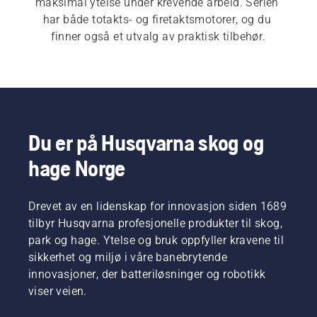
maksimal ytelse under krevende arbeid. Serien 
har både totakts- og firetaktsmotorer, og du 
finner også et utvalg av praktisk tilbehør.
Du er på Husqvarna skog og
hage Norge
Drevet av en lidenskap for innovasjon siden 1689
tilbyr Husqvarna profesjonelle produkter til skog,
park og hage. Ytelse og bruk oppfyller kravene til
sikkerhet og miljø i våre banebrytende
innovasjoner, der batteriløsninger og robotikk
viser veien.