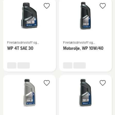
2T
Se
Se
Firetaktsdrivstoff og
Firetaktsdrivstoff og
flere
flere
firetaktsolje
firetaktsolje
WP 4T SAE 30
Motorolje, WP 10W/40
detaljer
detaljer
om
om
WP 4T
Motorolje,
SAE 30
WP 10W/40
Se
Se