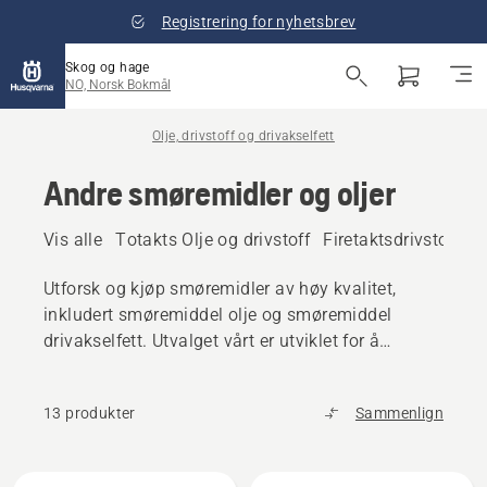
Registrering for nyhetsbrev
Skog og hage
NO, Norsk Bokmål
Olje, drivstoff og drivakselfett
Andre smøremidler og oljer
Vis alle
Totakts Olje og drivstoff
Firetaktsdrivstoff og
Utforsk og kjøp smøremidler av høy kvalitet,
inkludert smøremiddel olje og smøremiddel
drivakselfett. Utvalget vårt er utviklet for å
beskytte og vedlikeholde Husqvarna-produktet
ditt også under krevende forhold.
13 produkter
Sammenlign
Alle