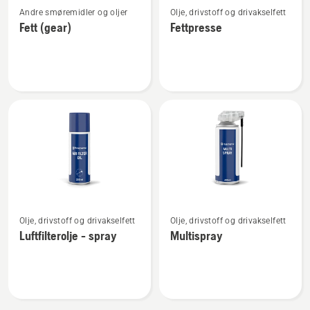
Andre smøremidler og oljer
Olje, drivstoff og drivakselfett
flere
flere
Fett (gear)
Fettpresse
detaljer
detaljer
om
om
Fett
Fettpresse
(gear)
Se
Se
Olje, drivstoff og drivakselfett
Olje, drivstoff og drivakselfett
flere
flere
Luftfilterolje - spray
Multispray
detaljer
detaljer
om
om
Luftfilterolje
Multispray
-
spray