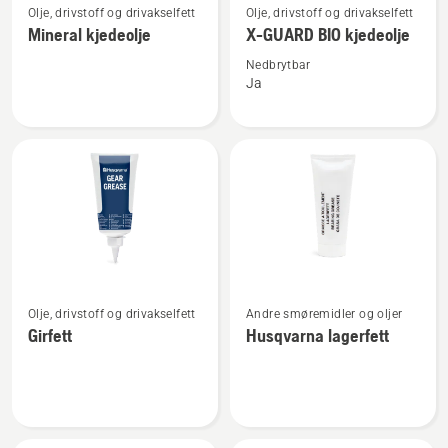
Olje, drivstoff og drivakselfett
Olje, drivstoff og drivakselfett
flere
flere
Mineral kjedeolje
X-GUARD BIO kjedeolje
detaljer
detaljer
om
om
Nedbrytbar
Ja
Mineral
X-
kjedeolje
GUARD
BIO
kjedeolje
Se
Se
Olje, drivstoff og drivakselfett
Andre smøremidler og oljer
flere
flere
Girfett
Husqvarna lagerfett
detaljer
detaljer
om
om
Girfett
Husqvarna
lagerfett