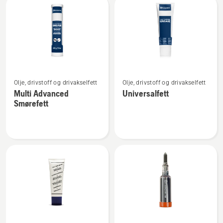
Se
Se
Olje, drivstoff og drivakselfett
Olje, drivstoff og drivakselfett
flere
flere
Multi Advanced
Universalfett
detaljer
detaljer
Smørefett
om
om
Multi
Universalfett
Advanced
Smørefett
Se
Se