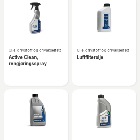
produkter
Se
Se
Olje, drivstoff og drivakselfett
Olje, drivstoff og drivakselfett
flere
flere
Active Clean,
Luftfilterolje
detaljer
detaljer
rengjøringsspray
om
om
Active
Luftfilterolje
Clean,
rengjøringsspray
Se
Se