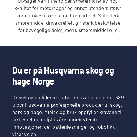
Utvalget vårt inneholder smøremidler av høy 
kvalitet for motorsager og annet utendørsutstyr 
som brukes i skogs- og hagearbeid. Slitesterk 
smøremiddel drivakselfett gir sterk beskyttelse 
for bevegelige deler, mens smøremiddel olje 
bidrar til å sikre effektiv smøring og redusert 
slitasje.
Du er på Husqvarna skog og
hage Norge
Drevet av en lidenskap for innovasjon siden 1689
tilbyr Husqvarna profesjonelle produkter til skog,
park og hage. Ytelse og bruk oppfyller kravene til
sikkerhet og miljø i våre banebrytende
innovasjoner, der batteriløsninger og robotikk
viser veien.