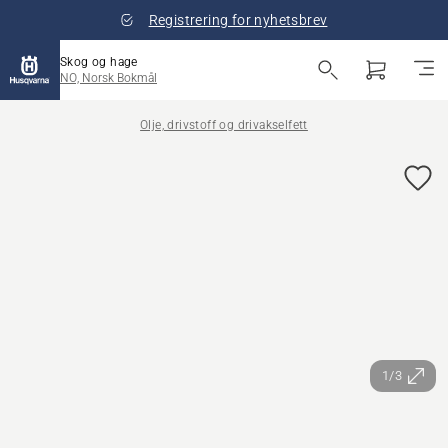
Registrering for nyhetsbrev
Skog og hage
NO, Norsk Bokmål
Olje, drivstoff og drivakselfett
1/3