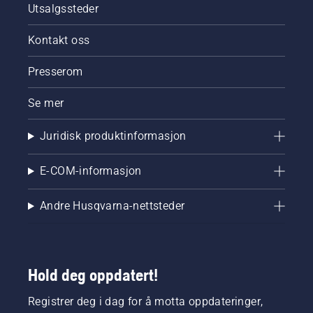
Utsalgssteder
motorsagen
fungerer
som den
Kontakt oss
skal.
Først
Presserom
kontrollerer
du
Se mer
oljenivået.
Start
Juridisk produktinformasjon
motorsagen
og pass
på at
E-COM-informasjon
kjedebremsen
er koblet
Andre Husqvarna-nettsteder
fra. Skru
opp
gassen
på
motoren
Hold deg oppdatert!
noen få
centimeter
Registrer deg i dag for å motta oppdateringer,
fra