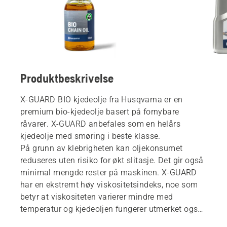
Produktbeskrivelse
X-GUARD BIO kjedeolje fra Husqvarna er en
premium bio-kjedeolje basert på fornybare
råvarer. X-GUARD anbefales som en helårs
kjedeolje med smøring i beste klasse.
På grunn av klebrigheten kan oljekonsumet
reduseres uten risiko for økt slitasje. Det gir også
minimal mengde rester på maskinen. X-GUARD
har en ekstremt høy viskositetsindeks, noe som
betyr at viskositeten varierer mindre med
temperatur og kjedeoljen fungerer utmerket også
under kalde forhold. X-GUARD BIO kjedeolje har