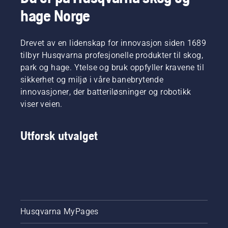
seg
innen
måter å
hage Norge
rundt
skogbruk
tappe
sverdet
og
oljen på.
uten
parkarbeid
Begge
friksjon.
Drevet av en lidenskap for innovasjon siden 1689
i deres
vises i
Dette
respektive
denne
tilbyr Husqvarna profesjonelle produkter til skog,
øker
land. De
videoen.
park og hage. Ytelse og bruk oppfyller kravene til
levetiden
utgjør
sikkerhet og miljø i våre banebrytende
til både
vårt H-
innovasjoner, der batteriløsninger og robotikk
kjedet og
Team.
sverdet.
viser veien.
Og det er
Følg
de som
instruksjonene
er våre
Utforsk utvalget
i denne
aller
korte
mest
videoen
krevende
om
kunder.
hvordan
du
kontrollerer
om
Husqvarna MyPages
kjedesmurningen
på