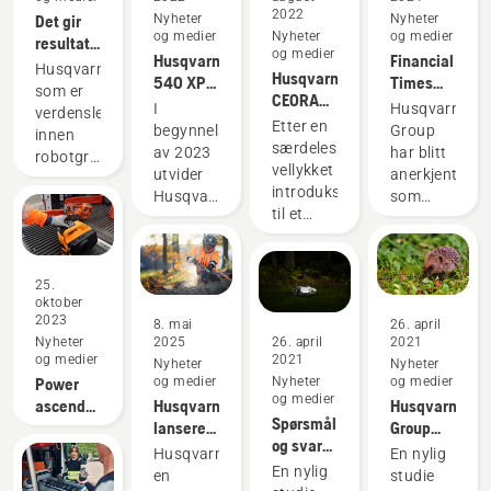
2022
Det gir
Nyheter
Nyheter
og medier
Nyheter
og medier
resultater
og medier
Husqvarna
Financial
å være
Husqvarna,
Husqvarna
540 XP®
Times
proff på
som er
CEORA™
Mark III
anerkjenner
gress
I
Husqvarna
verdenslederen
Sparker i
og
Husqvarna
Etter en
begynnelsen
Group
innen
gang en
Husqvarna
Group
særdeles
av 2023
har blitt
robotgressklipping,
ny
T540
som
vellykket
utvider
anerkjent
er
tidsalder
XP®
«klimaleder»
introduksjon
Husqvarna
som
begeistret
innen
Mark III
igjen
til et
tilbudet
«klimaleder»
over å
kommersiell
utvalg
sitt med
av
kunne
plenpleie
europeiske
en ny
Financial
presentere
markeder
serie
Times
25.
samarbeidet
i 2022, er
oktober
med
for tredje
med
2023
Husqvarnas
8. mai
26. april
klatreutstyr
år på
Liverpool
Nyheter
2025
26. april
2021
banebrytende
utformet
rad.
FC – en
og medier
2021
Nyheter
Nyheter
robotløsning
for
Husqvarna
ikonisk
Power
og medier
Nyheter
og medier
for
arborister
Group er
fotballklubb.
og medier
ascender:
Husqvarna
Husqvarna
kommersiell
og
rangert
Spørsmål
Husqvarna®
lanserer
Group
plenpleie
profesjonelle
som
og svar
x
to
ønsker
Husqvarna,
En nylig
endelig
trepleiere,
nummer
om
Skylotec
banebrytende
ny
En nylig
en
studie
tilgjengelig
og
74 blant
sikkerhet