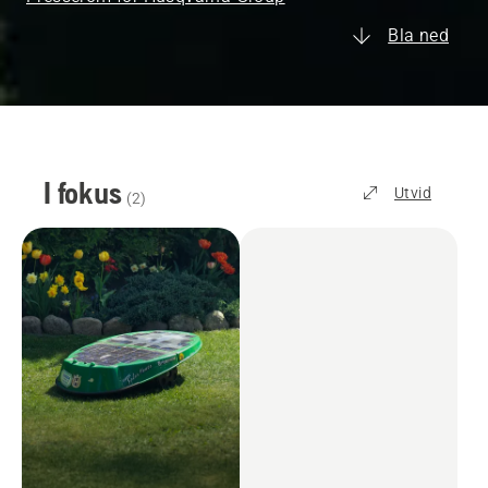
Bla ned
I fokus
Utvid
(
2
)