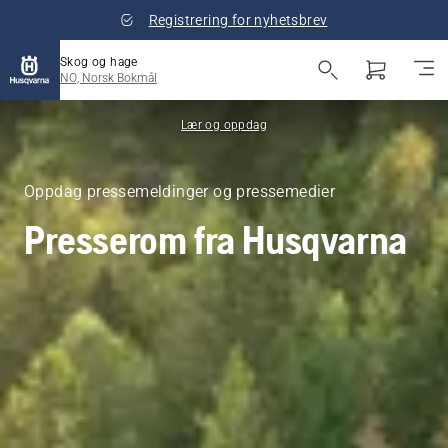
Registrering for nyhetsbrev
Skog og hage
NO, Norsk Bokmål
Lær og oppdag
Oppdag pressemeldinger og pressemedier
Presserom fra Husqvarna