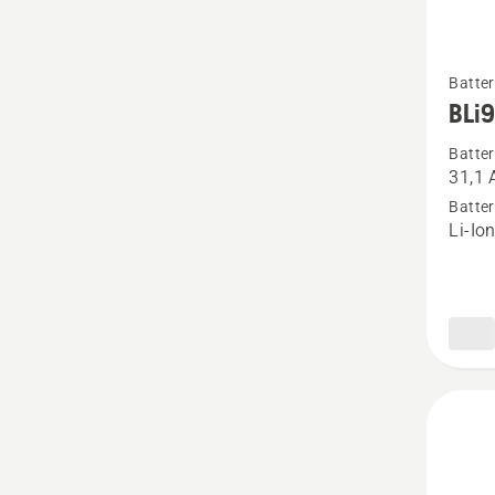
Se
Batter
flere
BLi
detaljer
Batter
om
31,1 
BLi950
Batter
Li-Io