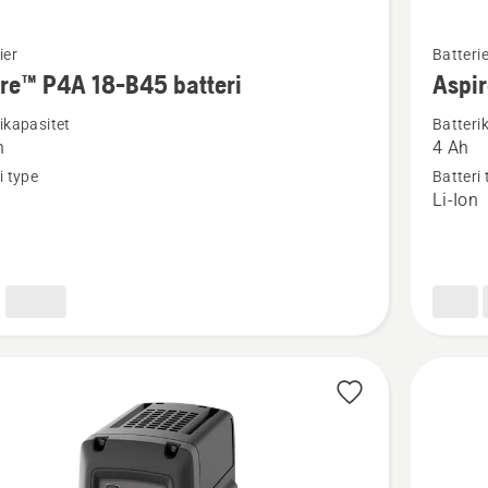
Se
ier
Batterie
flere
re™ P4A 18-B45 batteri
Aspir
detaljer
ikapasitet
Batteri
om
h
4 Ah
™
Aspire™
i type
Batteri 
P4A
n
Li-Ion
18-
B72
batteri