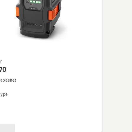
r
70
kapasitet
type