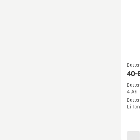
Se
Batter
flere
40-
detaljer
Batter
om
4 Ah
40-
Batter
B140
Li-Io