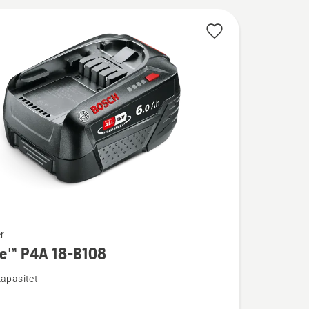
r
re™ P4A 18-B108
kapasitet