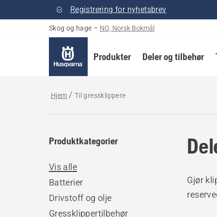
Registrering for nyhetsbrev
Skog og hage
–
NO, Norsk Bokmål
Produkter
Deler og tilbehør
Hjem
Til gressklippere
Del
Produktkategorier
Vis alle
Gjør kl
Batterier
reserve
Drivstoff og olje
Gressklippertilbehør