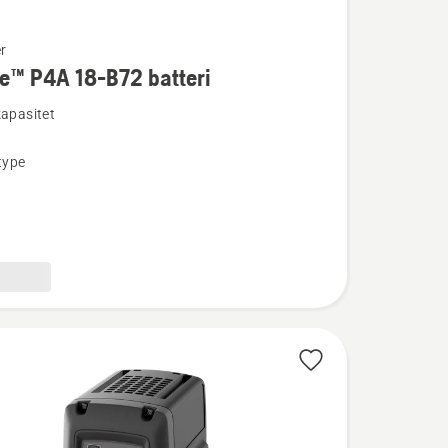
r
e™ P4A 18-B72 batteri
kapasitet
type