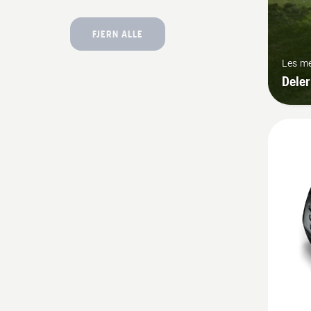
FJERN ALLE
Les m
Deler