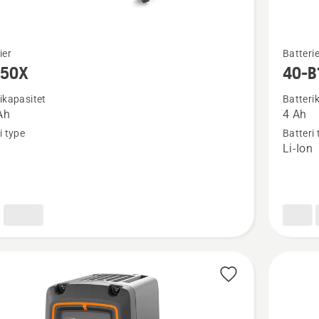
Se
ier
Batterie
flere
950X
40-B
detaljer
ikapasitet
Batteri
om
Ah
4 Ah
X
40-
i type
Batteri 
B140X
n
Li-Ion