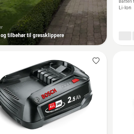
Batteri 
P4A
Li-Ion
18-
B108
er
 og tilbehør til gressklippere