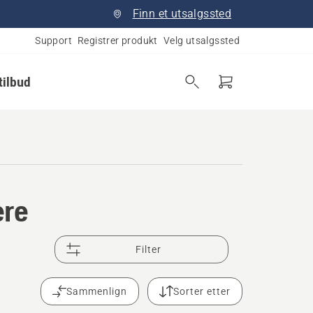
Finn et utsalgssted
Support
Registrer produkt
Velg utsalgssted
tilbud
ere
Filter
Sammenlign
Sorter etter