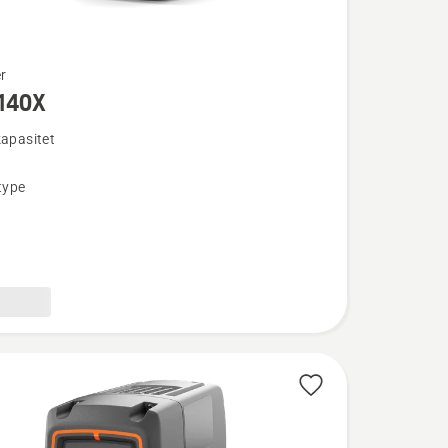
r
140X
kapasitet
type