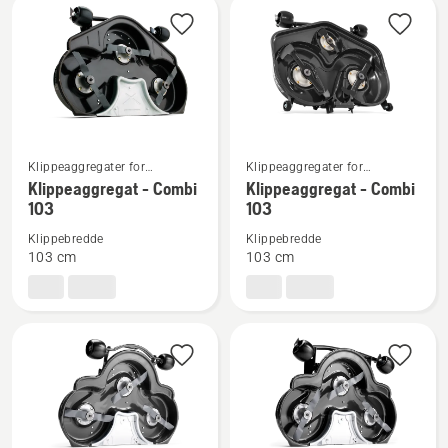
Se
Se
Klippeaggregater for
Klippeaggregater for
frontklippere til bruk i
frontklippere til bruk i
flere
flere
Klippeaggregat - Combi
Klippeaggregat - Combi
boligområder
boligområder
103
103
detaljer
detaljer
om
om
Klippebredde
Klippebredde
Klippeaggregat
Klippeaggregat
103 cm
103 cm
-
-
Combi
Combi
103
103