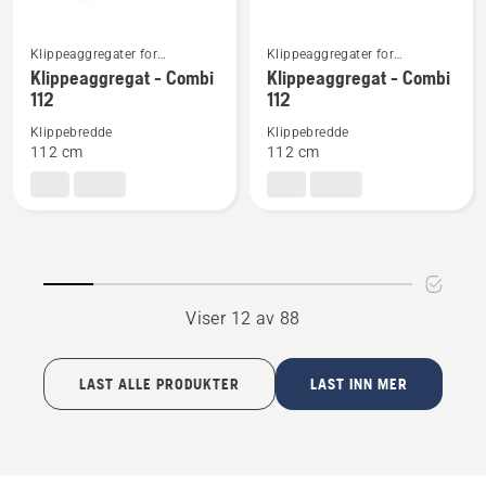
Se
Se
Klippeaggregater for
Klippeaggregater for
frontklippere til bruk i
frontklippere til bruk i
flere
flere
Klippeaggregat - Combi
Klippeaggregat - Combi
boligområder
boligområder
112
112
detaljer
detaljer
om
om
Klippebredde
Klippebredde
Klippeaggregat
Klippeaggregat
112 cm
112 cm
-
-
Combi
Combi
112
112
Viser 12 av 88
LAST ALLE PRODUKTER
LAST INN MER