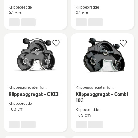
om
om
Klippebredde
Klippebredde
Klippeaggregat
Klippeaggregat
94 cm
94 cm
-
-
Combi
Combi
94
94
Se
Se
Klippeaggregater for
Klippeaggregater for
frontklippere til bruk i
frontklippere til bruk i
flere
flere
Klippeaggregat - C103i
Klippeaggregat - Combi
boligområder
boligområder
103
detaljer
detaljer
Klippebredde
om
om
103 cm
Klippebredde
Klippeaggregat
Klippeaggregat
103 cm
-
-
C103i
Combi
103