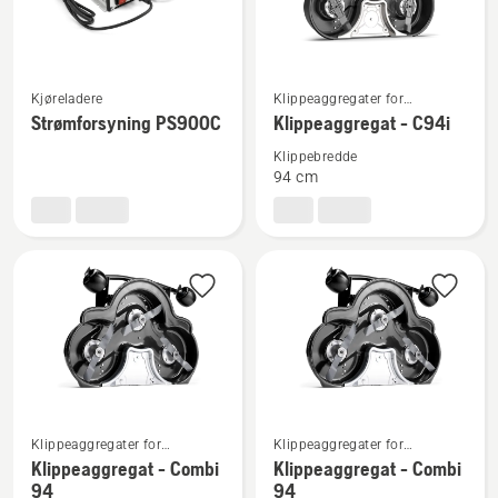
Se
Se
Kjøreladere
Klippeaggregater for
flere
flere
frontklippere til bruk i
Strømforsyning PS900C
Klippeaggregat - C94i
detaljer
detaljer
boligområder
Klippebredde
om
om
94 cm
Strømforsyning
Klippeaggregat
PS900C
-
C94i
Se
Se
Klippeaggregater for
Klippeaggregater for
frontklippere til bruk i
frontklippere til bruk i
flere
flere
Klippeaggregat - Combi
Klippeaggregat - Combi
boligområder
boligområder
94
94
detaljer
detaljer