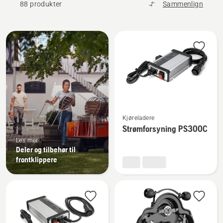
88 produkter
Sammenlign
Alle
produkter
Se
Kjøreladere
flere
Strømforsyning PS300C
detaljer
Les mer
om
Deler og tilbehør til
Strømforsyning
frontklippere
PS300C