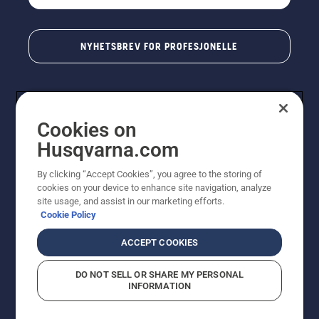
NYHETSBREV FOR PROFESJONELLE
Cookies on
Husqvarna.com
By clicking “Accept Cookies”, you agree to the storing of
cookies on your device to enhance site navigation, analyze
© Husqvarna AB (utgiver). Med enerett. Angitte priser
site usage, and assist in our marketing efforts.
er veiledende priser. Alle oppgitte priser er veiledende
Cookie Policy
utsalgspriser (inkl. mva.) med mindre produktet er
tilgjengelig for direkte kjøp.
ACCEPT COOKIES
Erklæring om informasjonskapsler
Vilkår for bruk
Personvernbetingelser
Imprint
DO NOT SELL OR SHARE MY PERSONAL
Rapportering av mistanker om regelbrudd
Åpenhetsloven
INFORMATION
Likestilling