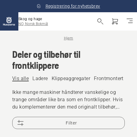
Registrering for nyhetsbrev
Skog og hage
NO, Norsk Bokmål
Hjem
Deler og tilbehør til
frontklippere
Vis alle
Ladere
Klippeaggregater
Frontmontert tilbe
Ikke mange maskiner håndterer vanskelige og
trange områder like bra som en frontklipper. Hvis
du komplementerer den med originalt tilbehør,
blir den enda mer fleksibel og allsidig.
Filter