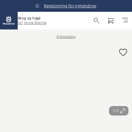
Registrering for nyhetsbrev
Skog og hage
NO, Norsk Bokmål
Kjøreladere
1/2