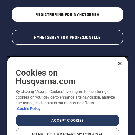
REGISTRERING FOR NYHETSBREV
NYHETSBREV FOR PROFESJONELLE
Cookies on
Husqvarna.com
By clicking “Accept Cookies”, you agree to the storing of
cookies on your device to enhance site navigation, analyze
© Husqvarna AB (utgiver). Med enerett. Angitte priser
site usage, and assist in our marketing efforts.
er veiledende priser. Alle oppgitte priser er veiledende
Cookie Policy
utsalgspriser (inkl. mva.) med mindre produktet er
tilgjengelig for direkte kjøp.
ACCEPT COOKIES
Erklæring om informasjonskapsler
Vilkår for bruk
Personvernbetingelser
Imprint
DO NOT SELL OR SHARE MY PERSONAL
Rapportering av mistanker om regelbrudd
Åpenhetsloven