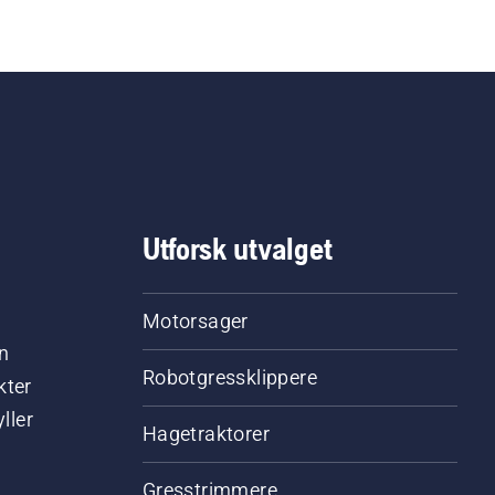
Utforsk utvalget
Motorsager
n
Robotgressklippere
kter
ller
Hagetraktorer
Gresstrimmere