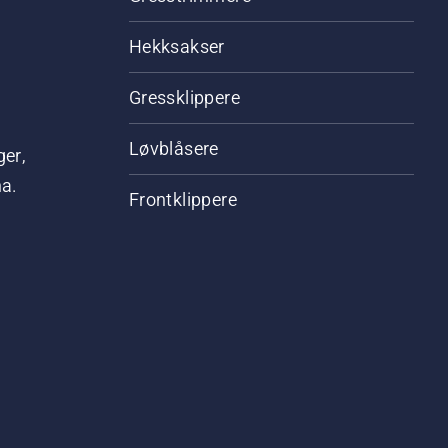
Hekksakser
Gressklippere
Løvblåsere
ger,
na.
Frontklippere