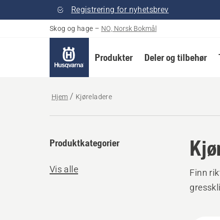
Registrering for nyhetsbrev
Skog og hage
–
NO, Norsk Bokmål
Produkter
Deler og tilbehør
Hjem
Kjøreladere
Kjø
Produktkategorier
Vis alle
Finn ri
gresskl