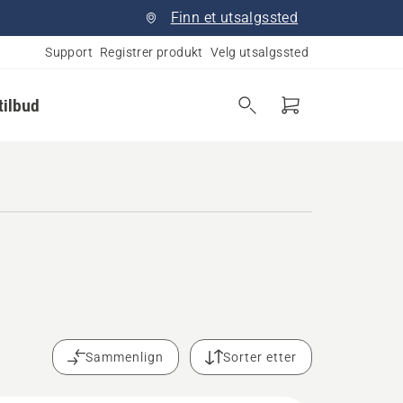
Finn et utsalgssted
Support
Registrer produkt
Velg utsalgssted
tilbud
-
Sammenlign
Sorter etter