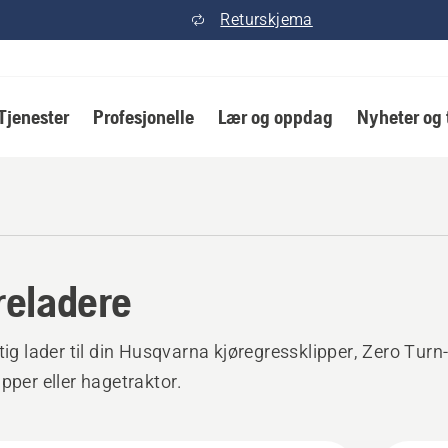
Returskjema
Tjenester
Profesjonelle
Lær og oppdag
Nyheter og 
reladere
ktig lader til din Husqvarna kjøregressklipper, Zero Turn
ipper eller hagetraktor.