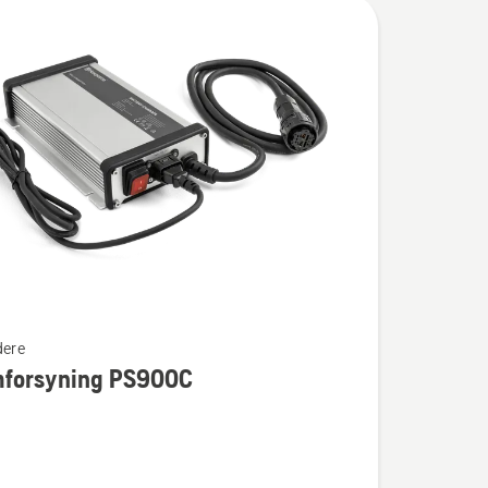
dere
mforsyning PS900C
rsyning