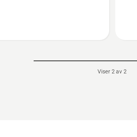
C
PS900C
Viser 2 av 2