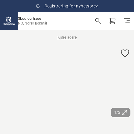
Registrering for nyhetsbrev
Skog og hage
NO, Norsk Bokmål
Kjøreladere
1/2