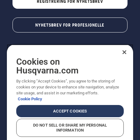
REGISTRERING FOR NYHETSBREV
NYHETSBREV FOR PROFESJONELLE
Cookies on
Husqvarna.com
By clicking “Accept Cookies”, you agree to the storing of
cookies on your device to enhance site navigation, analyze
© Husqvarna AB (utgiver). Med enerett. Angitte priser
site usage, and assist in our marketing efforts.
er veiledende priser. Alle oppgitte priser er veiledende
Cookie Policy
utsalgspriser (inkl. mva.) med mindre produktet er
tilgjengelig for direkte kjøp.
ACCEPT COOKIES
Erklæring om informasjonskapsler
Vilkår for bruk
Personvernbetingelser
Imprint
DO NOT SELL OR SHARE MY PERSONAL
Rapportering av mistanker om regelbrudd
Åpenhetsloven
INFORMATION
Likestilling