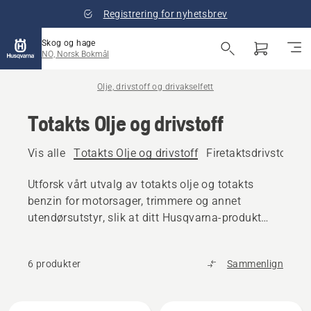
Registrering for nyhetsbrev
Skog og hage
NO, Norsk Bokmål
Olje, drivstoff og drivakselfett
Totakts Olje og drivstoff
Vis alle
Totakts Olje og drivstoff
Firetaktsdrivstoff og
Utforsk vårt utvalg av totakts olje og totakts
benzin for motorsager, trimmere og annet
utendørsutstyr, slik at ditt Husqvarna-produkt
opprettholder topp ytelse.
6 produkter
Sammenlign
Alle