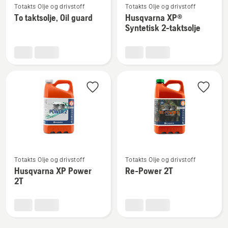
Totakts Olje og drivstoff
Totakts Olje og drivstoff
flere
flere
To taktsolje, Oil guard
Husqvarna XP®
detaljer
detaljer
Syntetisk 2-taktsolje
om
om
To
Husqvarna
taktsolje,
XP®
Oil
Syntetisk
guard
2-
taktsolje
Se
Se
Totakts Olje og drivstoff
Totakts Olje og drivstoff
flere
flere
Husqvarna XP Power
Re-Power 2T
detaljer
detaljer
2T
om
om
Husqvarna
Re-
XP
Power
Power
2T