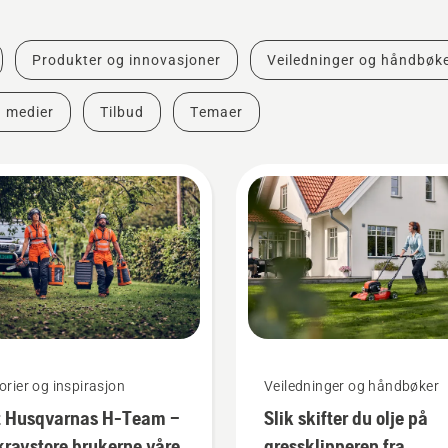
Produkter og innovasjoner
Veiledninger og håndbøk
g medier
Tilbud
Temaer
orier og inspirasjon
Veiledninger og håndbøker
 Husqvarnas H-Team –
Slik skifter du olje på
kravstore brukerne våre
gressklipperen fra