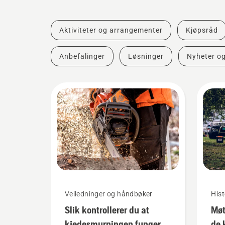
Aktiviteter og arrangementer
Kjøpsråd
Anbefalinger
Løsninger
Nyheter o
Veiledninger og håndbøker
Hist
Slik kontrollerer du at
Møt
kjedesmurningen fungerer
de 