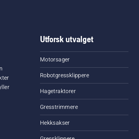
Utforsk utvalget
Motorsager
n
Robotgressklippere
kter
ller
Hagetraktorer
Gresstrimmere
Hekksakser
Gressklippere