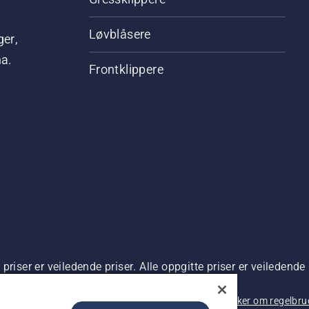
Løvblåsere
ger,
na.
Frontklippere
riser er veiledende priser. Alle oppgitte priser er veiledende 
 kjøp.
rsonvernbetingelser
Imprint
Rapportering av mistanker om regelbr