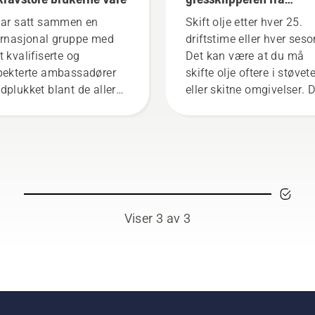
Husqvarna
har satt sammen en
Skift olje etter hver 25.
ernasjonal gruppe med
driftstime eller hver seso
t kvalifiserte og
Det kan være at du må
pekterte ambassadører
skifte olje oftere i støvet
dplukket blant de aller
eller skitne omgivelser. 
te fagfolkene innen
er to måter å tappe oljen
gbruk og parkarbeid i
Begge vises i denne
es respektive land. De
videoen.
jør vårt H-Team. Og det
de som er våre aller mest
vende kunder.
Viser 3 av 3