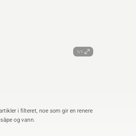
1/1
tikler i filteret, noe som gir en renere
 såpe og vann.