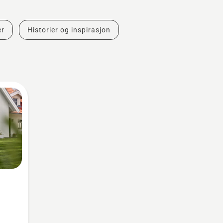
er
Historier og inspirasjon