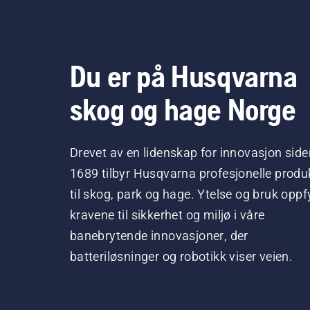
motoren noen få centimeter
fra trestammen. Oljen på
trestammen viser at
smurningen fungerer.
Du er på Husqvarna
skog og hage Norge
Drevet av en lidenskap for innovasjon side
1689 tilbyr Husqvarna profesjonelle produ
til skog, park og hage. Ytelse og bruk oppfy
kravene til sikkerhet og miljø i våre
banebrytende innovasjoner, der
batteriløsninger og robotikk viser veien.