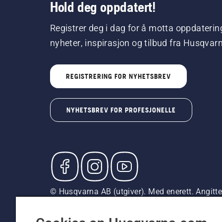
Hold deg oppdatert!
Registrer deg i dag for å motta oppdaterin
nyheter, inspirasjon og tilbud fra Husqvar
REGISTRERING FOR NYHETSBREV
NYHETSBREV FOR PROFESJONELLE
© Husqvarna AB (utgiver). Med enerett. Angitte p
med mindre produktet er tilgjengelig for direkte
Erklæring om informasjonskapsler
Vilkår for bruk
Pe