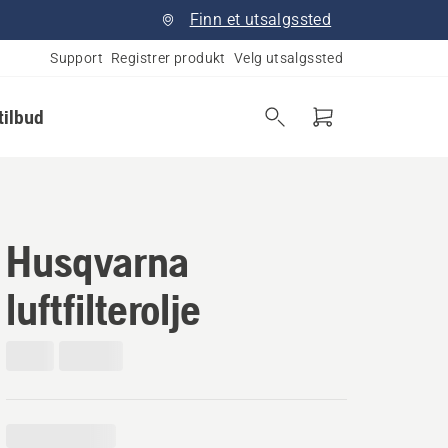
Finn et utsalgssted
Support
Registrer produkt
Velg utsalgssted
tilbud
Husqvarna
luftfilterolje