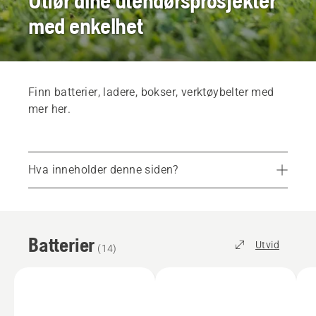
Utfør dine utendørsprosjekter
med enkelhet
Finn batterier, ladere, bokser, verktøybelter med
mer her.
Hva inneholder denne siden?
Batterier
Ladere
Batterier
Tilbehør
Utvid
(
14
)
Batteribokser
Finn nærmeste utsalgssted