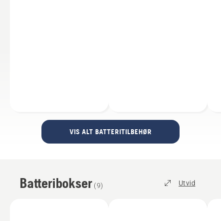
VIS ALT BATTERITILBEHØR
Batteribokser
Utvid
(
9
)