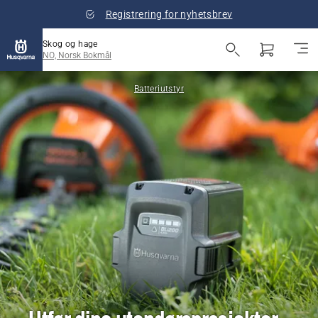
Registrering for nyhetsbrev
Skog og hage
NO, Norsk Bokmål
Batteriutstyr