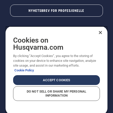
NYHETSBREV FOR PROFESJONELLE
Cookies on
Husqvarna.com
By clicking “Accept Cookies”, you agree to the storing of
cookies on your device to enhance site navigation, analyze
© Husqvarna AB (utgiver). Med enerett. Angitte priser
site usage, and assist in our marketing efforts.
er veiledende priser. Alle oppgitte priser er veiledende
Cookie Policy
utsalgspriser (inkl. mva.) med mindre produktet er
tilgjengelig for direkte kjøp.
ACCEPT COOKIES
Erklæring om informasjonskapsler
Vilkår for bruk
Personvernbetingelser
Imprint
DO NOT SELL OR SHARE MY PERSONAL
Rapportering av mistanker om regelbrudd
Åpenhetsloven
INFORMATION
Likestilling