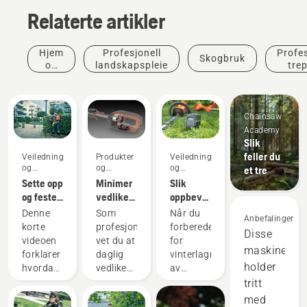
Relaterte artikler
Hjem
Profesjonell
Profes
Skogbruk
og
landskapspleie
trep
hage
Chainsaw
Academy
Slik
feller du
Veiledninger
Produkter
Veiledninger
og
og
og
et tre
håndbøker
innovasjoner
håndbøker
Sette opp
Minimer
Slik
og feste
vedlikehold
oppbevarer
ryggsekkbatteriet
av
du
Denne
Som
Når du
Anbefalinger
på riktig
motorisert
Husqvarna-
korte
profesjonell
forbereder
Disse
måte
utstyr
batteriet
videoen
vet du at
for
maskinene
med
over
forklarer
daglig
vinterlagring
batteriverktøy
vinteren
holder
hvordan
vedlikehold
av
du setter
av
batteriene,
tritt
opp og
motorer
er det
med