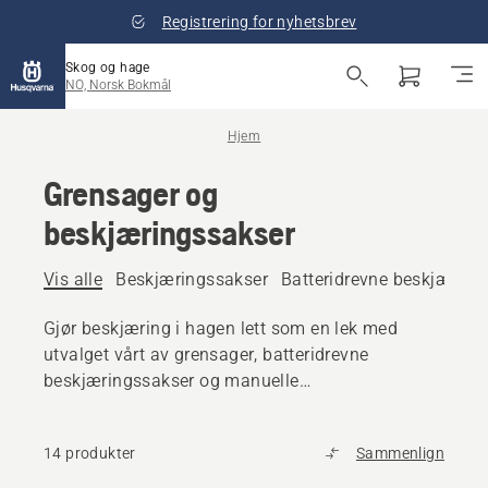
Registrering for nyhetsbrev
Skog og hage
NO, Norsk Bokmål
Hjem
Grensager og
beskjæringssakser
Vis alle
Beskjæringssakser
Batteridrevne beskjæring
Gjør beskjæring i hagen lett som en lek med
utvalget vårt av grensager, batteridrevne
beskjæringssakser og manuelle
beskjæringssakser. Utformet for komfort, kontroll
og svært gode resultater.
14 produkter
Sammenlign