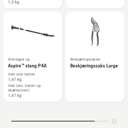
1,3 kg
grensag
med
batteri
og
lader
Se
Se
Grensager og
Beskjæringssakser
beskjæringssakser
Aspire™ stang P4A
Beskjæringssaks Large
flere
flere
detaljer
detaljer
Vekt uten batteri
1,47 kg
om
om
Vekt (eks. batteri og
Aspire™
Beskjæringssaks
skjæreutstyr)
stang
Large
1,47 kg
P4A