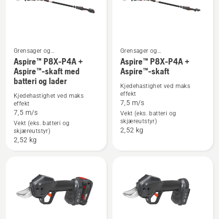
lader
Grensager og
Grensager og
beskjæringssakser
beskjæringssakser
Aspire™ P8X-P4A +
Aspire™ P8X-P4A +
Se
Se
Aspire™-skaft med
Aspire™-skaft
flere
flere
batteri og lader
Kjedehastighet ved maks
detaljer
detaljer
effekt
Kjedehastighet ved maks
om
om
7,5 m/s
effekt
Aspire™
Aspire™
7,5 m/s
Vekt (eks. batteri og
skjæreutstyr)
P8X-
P8X-
Vekt (eks. batteri og
2,52 kg
skjæreutstyr)
P4A
P4A
2,52 kg
+
+
Aspire™-
Aspire™-
skaft
skaft
med
batteri
og
lader