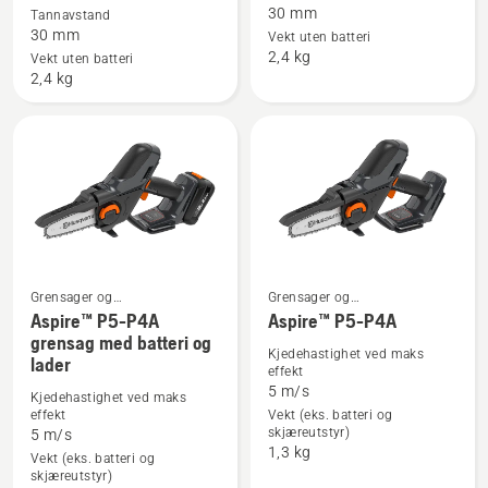
om
om
30 mm
Tannavstand
Aspire™
Aspire™
30 mm
Vekt uten batteri
2,4 kg
PS30X-
PS30X-
Vekt uten batteri
2,4 kg
P4A
P4A
+
+
Aspire™-
Aspire™-
skaft
skaft
med
batteri
og
lader
Grensager og
Grensager og
beskjæringssakser
beskjæringssakser
Aspire™ P5-P4A
Aspire™ P5-P4A
Se
Se
grensag med batteri og
flere
flere
Kjedehastighet ved maks
lader
effekt
detaljer
detaljer
5 m/s
Kjedehastighet ved maks
om
om
effekt
Vekt (eks. batteri og
Aspire™
Aspire™
skjæreutstyr)
5 m/s
1,3 kg
P5-
P5-
Vekt (eks. batteri og
skjæreutstyr)
P4A
P4A