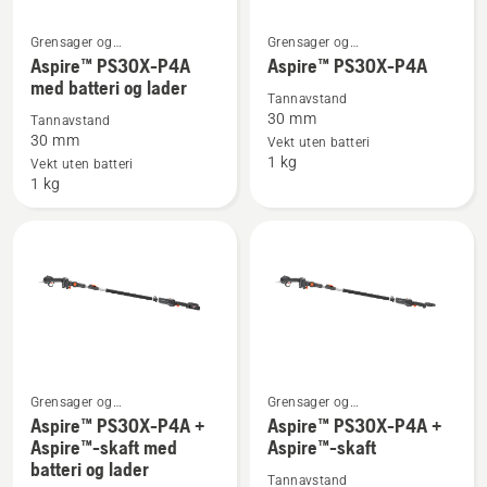
Grensager og
Grensager og
Se
Se
beskjæringssakser
beskjæringssakser
Aspire™ PS30X-P4A
Aspire™ PS30X-P4A
flere
flere
med batteri og lader
detaljer
detaljer
Tannavstand
30 mm
Tannavstand
om
om
30 mm
Vekt uten batteri
Aspire™
Aspire™
1 kg
Vekt uten batteri
PS30X-
PS30X-
1 kg
P4A
P4A
med
batteri
og
lader
Grensager og
Grensager og
Se
Se
beskjæringssakser
beskjæringssakser
Aspire™ PS30X-P4A +
Aspire™ PS30X-P4A +
flere
flere
Aspire™-skaft med
Aspire™-skaft
batteri og lader
detaljer
detaljer
Tannavstand