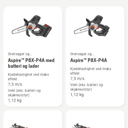
Alle
produkter
Grensager og
Grensager og
beskjæringssakser
beskjæringssakser
Se
Se
Aspire™ P8X-P4A med
Aspire™ P8X-P4A
batteri og lader
flere
flere
Kjedehastighet ved maks
detaljer
detaljer
effekt
Kjedehastighet ved maks
7,5 m/s
effekt
om
om
7,5 m/s
Vekt (eks. batteri og
Aspire™
Aspire™
skjæreutstyr)
Vekt (eks. batteri og
P8X-
P8X-
1,12 kg
skjæreutstyr)
P4A
P4A
1,12 kg
med
batteri
og