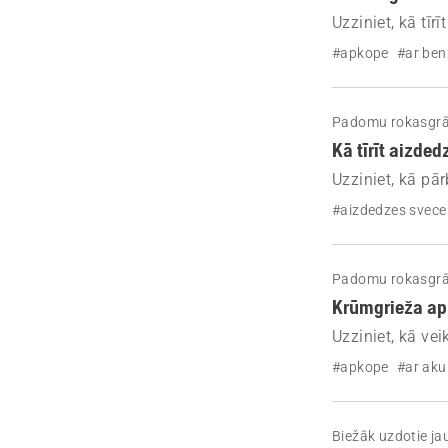
Uzziniet, kā tī
uzlabotu veikts
#apkope
#ar ben
Padomu rokasgr
Kā tīrīt aizde
Uzziniet, kā pā
krūmgriezim, la
#aizdedzes svece
sastopamas da
Padomu rokasgr
Krūmgrieža apk
Uzziniet, kā ve
kontrolsarakstu.
#apkope
#ar ak
optimālā kārtīb
Biežāk uzdotie ja