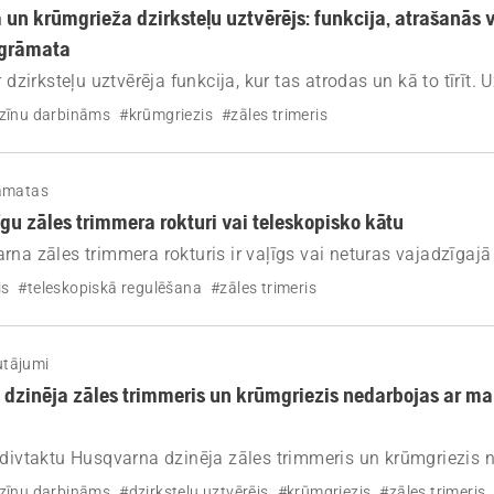
 un krūmgrieža dzirksteļu uztvērējs: funkcija, atrašanās 
sgrāmata
r dzirksteļu uztvērēja funkcija, kur tas atrodas un kā to tīrīt. 
 trimmeri un krūmgriezi drošu, jaudīgu un pasargātu no aiz
zīnu darbināms
#krūmgriezis
#zāles trimeris
āmatas
īgu zāles trimmera rokturi vai teleskopisko kātu
rna zāles trimmera rokturis ir vaļīgs vai neturas vajadzīgajā
os vienkāršos soļos pievilkt rokturi un noregulēt teleskopisk
is
#teleskopiskā regulēšana
#zāles trimeris
utājumi
 dzinēja zāles trimmeris un krūmgriezis nedarbojas ar m
 divtaktu Husqvarna dzinēja zāles trimmeris un krūmgriezis 
 un ir klusāks, nekā parasti.
zīnu darbināms
#dzirksteļu uztvērējs
#krūmgriezis
#zāles trimeris