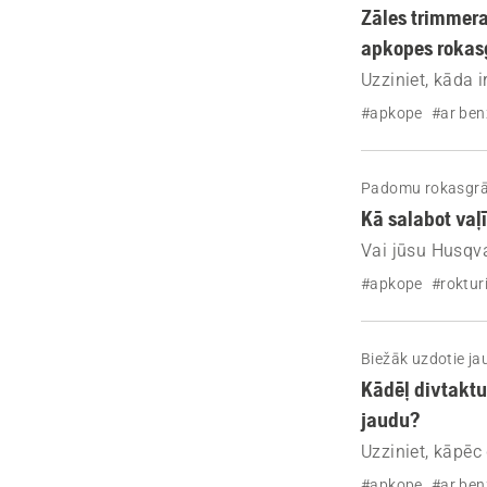
Zāles trimmera
apkopes roka
Uzziniet, kāda i
Husqvarna zāles
#apkope
#ar ben
Padomu rokasgr
Kā salabot vaļ
Vai jūsu Husqva
Uzziniet, kā daž
#apkope
#roktur
Biežāk uzdotie ja
Kādēļ divtaktu
jaudu?
Uzziniet, kāpēc
maksimālu jaudu
#apkope
#ar ben