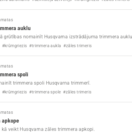
āmatas
rimmera auklu
ā grūtības nomainīt Husqvarna izstrādājuma trimmera auklu
soli pa solim” norādījumiem ar video visiem trimmera spoles 
#krūmgriezis
#trimmera aukla
#zāles trimeris
iekām raizēm.
āmatas
immera spoli
mainīt trimmera spoli Husqvarna trimmerī.
#krūmgriezis
#trimmera spole
#zāles trimeris
āmatas
a apkope
n kā veikt Husqvarna zāles trimmera apkopi.