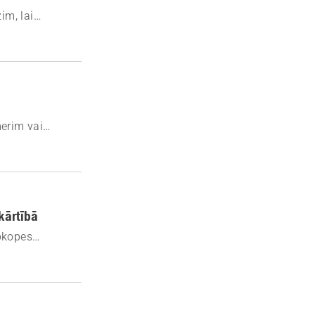
im, lai
anas problēmas.
merim vai
vērstu biežāk
kārtībā
apkopes
ums darbotos