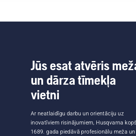
Jūs esat atvēris mež
un dārza tīmekļa
vietni
Ar neatlaidīgu darbu un orientāciju uz
inovatīviem risinājumiem, Husqvarna kop
1689. gada piedāvā profesionālu meža un