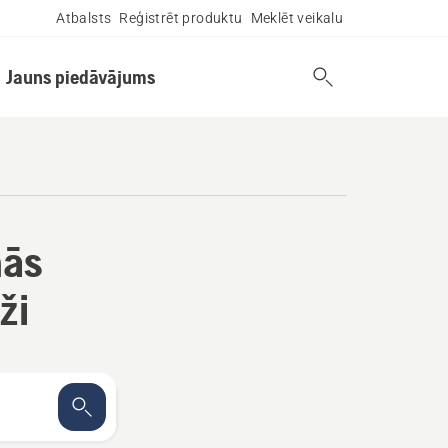
Atbalsts
Reģistrēt produktu
Meklēt veikalu
Jauns piedāvājums
nās
ži