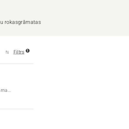
u rokasgrāmatas
1
Filtrs
arna
uzturētu