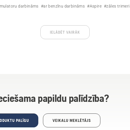
umulatoru darbināms
#ar benzīnu darbināms
#Aspire
#zāles trimeri
IELĀDĒT VAIRĀK
eciešama papildu palīdzība?
RODUKTU PALĪGU
VEIKALU MEKLĒTĀJS