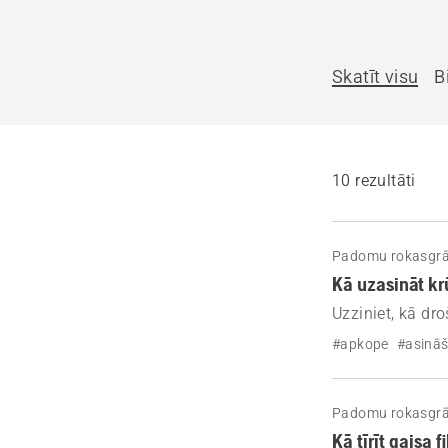
palīdzēt?
Skatīt visu
B
10 rezultāti
Padomu rokasgr
Kā uzasināt kr
Uzziniet, kā dr
krūmgriezim. Izp
#apkope
#asinā
optimālu grieša
Padomu rokasgr
Kā tīrīt gaisa 