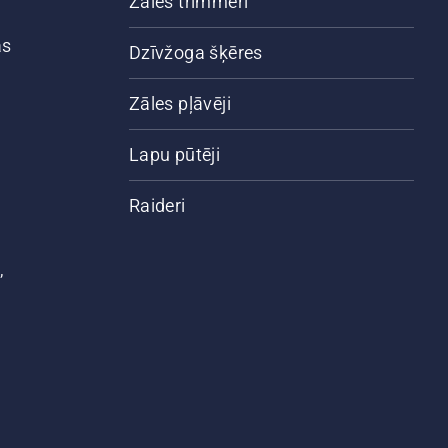
Zāles trimmeri
ās
Dzīvžoga šķēres
Zāles pļāvēji
Lapu pūtēji
Raideri
,