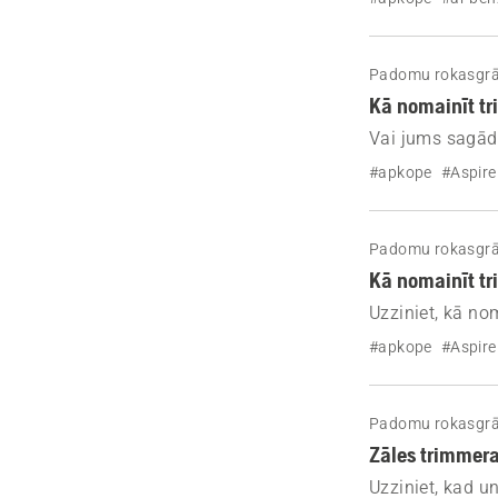
Padomu rokasgr
Kā nomainīt t
Vai jums sagād
vienkāršajiem “
#apkope
#Aspire
viegli un bez l
Padomu rokasgr
Kā nomainīt tr
Uzziniet, kā no
#apkope
#Aspire
Padomu rokasgr
Zāles trimmer
Uzziniet, kad u