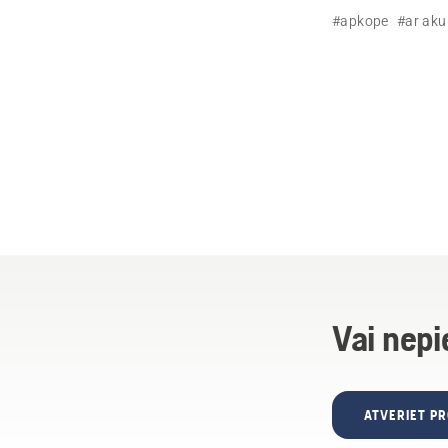
#apkope
#ar ak
Vai nepi
ATVERIET P