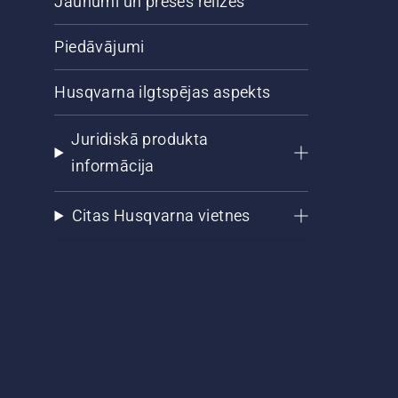
Jaunumi un preses relīzes
Piedāvājumi
Husqvarna ilgtspējas aspekts
Juridiskā produkta
informācija
Citas Husqvarna vietnes