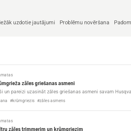
iežāk uzdotie jautājumi
Problēmu novēršana
Padom
āmatas
ūmgrieža zāles griešanas asmeni
oši un pareizi uzasināt zāles griešanas asmeni savam Husqv
ildiet “soli pa solim” norādījumus un noskatieties video, lai 
šana
#krūmgriezis
#zāles asmens
nas veiktspēju.
āmatas
filtru zāles trimmerim un krūmgriezim