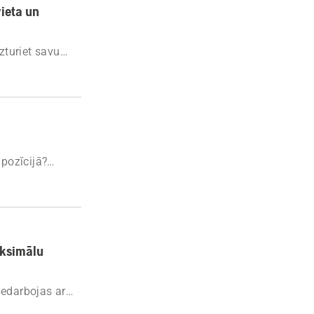
vieta un
Uzturiet savu
degšanās riska.
 pozīcijā?
o kātu.
aksimālu
nedarbojas ar