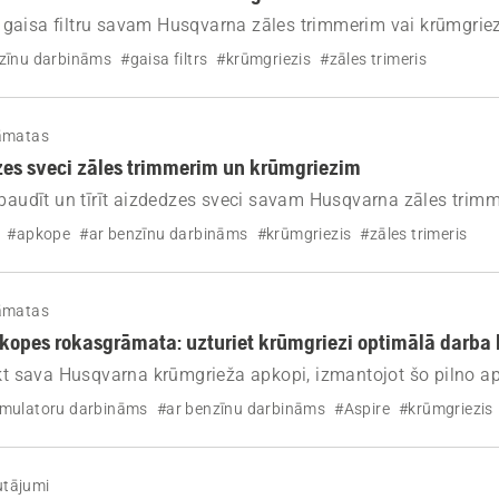
rīt gaisa filtru savam Husqvarna zāles trimmerim vai krūmgriez
pēju, samazinātu degvielas patēriņu un novērstu iedarbināš
zīnu darbināms
#gaisa filtrs
#krūmgriezis
#zāles trimeris
āmatas
dzes sveci zāles trimmerim un krūmgriezim
rbaudīt un tīrīt aizdedzes sveci savam Husqvarna zāles trim
i uzlabotu iedarbināšanu, atjaunotu dzinēja veiktspēju un no
#apkope
#ar benzīnu darbināms
#krūmgriezis
#zāles trimeris
rbības problēmas.
āmatas
opes rokasgrāmata: uzturiet krūmgriezi optimālā darba 
ikt sava Husqvarna krūmgrieža apkopi, izmantojot šo pilno 
 Uzziniet, ko pārbaudīt, tīrīt un nomainīt, lai jūsu izstrādāj
umulatoru darbināms
#ar benzīnu darbināms
#Aspire
#krūmgriezis
ā.
utājumi