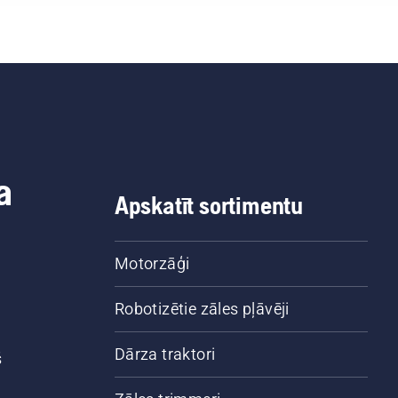
a
Apskatīt sortimentu
Motorzāģi
Robotizētie zāles pļāvēji
Dārza traktori
š