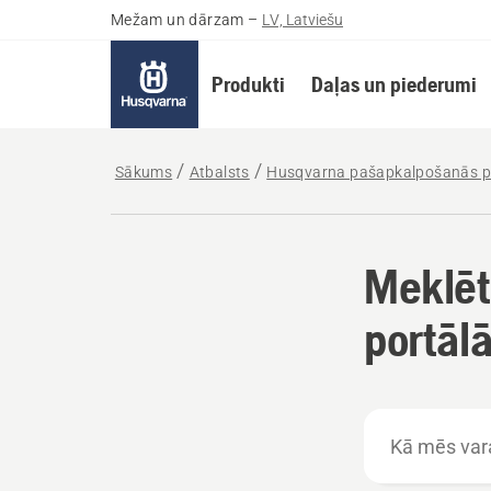
Mežam un dārzam
–
LV, Latviešu
Produkti
Daļas un piederumi
Sākums
Atbalsts
Husqvarna pašapkalpošanās p
Meklēt
portālā
Kā
mēs
varam