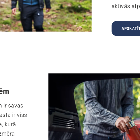
aktīvās atp
APSKATĪ
tēm
ir savas
stā ir viss
a, kurā
izmēra