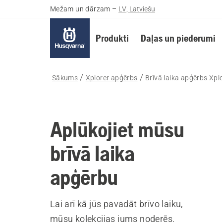
Mežam un dārzam
–
LV, Latviešu
Produkti
Daļas un piederumi
Sākums
Xplorer apģērbs
Brīvā laika apģērbs Xpl
Aplūkojiet mūsu
brīvā laika
apģērbu
Lai arī kā jūs pavadāt brīvo laiku,
mūsu kolekcijas jums noderēs.