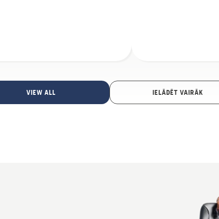
VIEW ALL
IELĀDĒT VAIRĀK