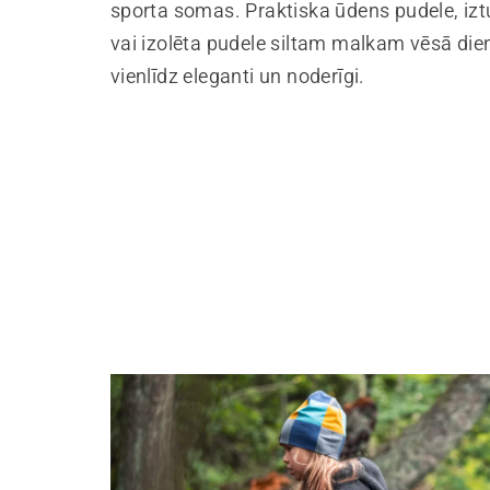
sporta somas. Praktiska ūdens pudele, izt
vai izolēta pudele siltam malkam vēsā dien
vienlīdz eleganti un noderīgi.