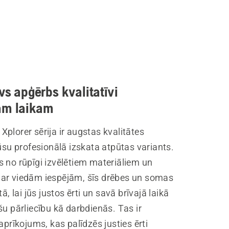
īvs apģērbs kvalitatīvi
am laikam
plorer sērija ir augstas kvalitātes
jūsu profesionālā izskata atpūtas variants.
 no rūpīgi izvēlētiem materiāliem un
ar viedām iespējām, šīs drēbes un somas
tā, lai jūs justos ērti un savā brīvajā laikā
šu pārliecību kā darbdienās. Tas ir
 aprīkojums, kas palīdzēs justies ērti