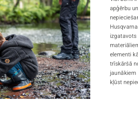
apģērbu un
nepiecieša
Husqvarna 
izgatavots
materiāliem
elementi k
trīskāršā 
jaunākiem 
kļūst nepie