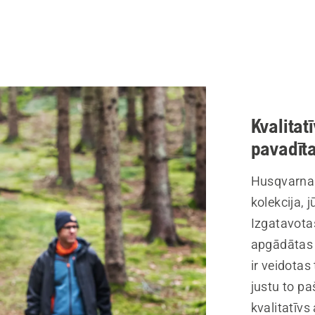
Kvalitat
pavadīt
Husqvarna X
kolekcija, 
Izgatavotas
apgādātas 
ir veidotas 
justu to pa
kvalitatīvs