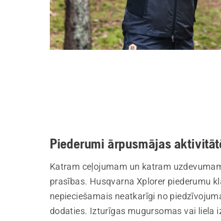
Piederumi ārpusmājas aktivitā
Katram ceļojumam un katram uzdevumam 
prasības. Husqvarna Xplorer piederumu klā
nepieciešamais neatkarīgi no piedzīvojum
dodaties. Izturīgas mugursomas vai liela 