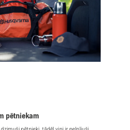
m pētniekam
r dzimuši pētnieki, tādēļ viņi ir pelnījuši