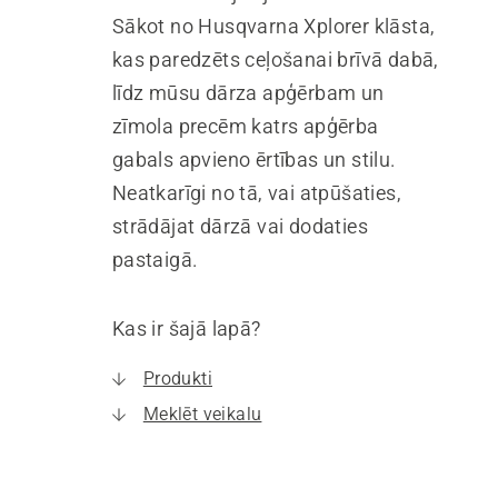
Sākot no Husqvarna Xplorer klāsta,
kas paredzēts ceļošanai brīvā dabā,
līdz mūsu dārza apģērbam un
zīmola precēm katrs apģērba
gabals apvieno ērtības un stilu.
Neatkarīgi no tā, vai atpūšaties,
strādājat dārzā vai dodaties
pastaigā.
Kas ir šajā lapā?
Produkti
Meklēt veikalu