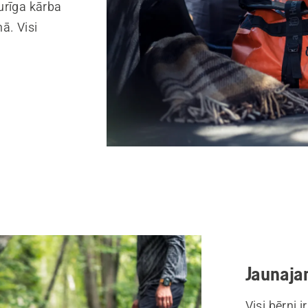
urīga kārba
ā. Visi
Jaunaja
Visi bērni i