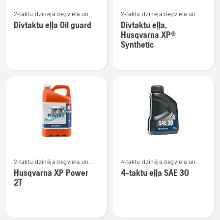
Skatīt
Skatīt
2-taktu dzinēja degviela un
2-taktu dzinēja degviela un
vairāk
vairāk
eļļa
eļļa
Divtaktu eļļa Oil guard
Divtaktu eļļa,
informācijas
informācijas
Husqvarna XP®
par
par
Synthetic
Divtaktu
Divtaktu
eļļa
eļļa,
Oil
Husqvarna
guard
XP®
Synthetic
Skatīt
Skatīt
2-taktu dzinēja degviela un
4-taktu dzinēja degviela un
vairāk
vairāk
eļļa
eļļa
Husqvarna XP Power
4-taktu eļļa SAE 30
informācijas
informācijas
2T
par
par
Husqvarna
4-
XP
taktu