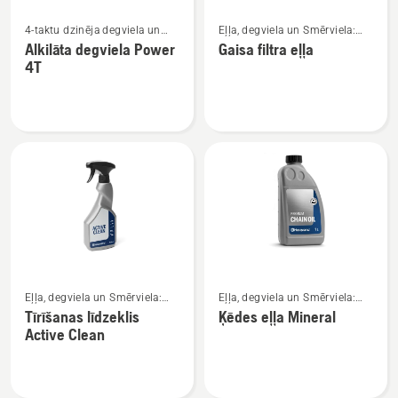
Skatīt
Skatīt
4-taktu dzinēja degviela un
Eļļa, degviela un Smērviela:
vairāk
vairāk
eļļa
Ziede
Alkilāta degviela Power
Gaisa filtra eļļa
informācijas
informācijas
4T
par
par
Alkilāta
Gaisa
degviela
filtra
Power
eļļa
4T
Skatīt
Skatīt
Eļļa, degviela un Smērviela:
Eļļa, degviela un Smērviela:
vairāk
vairāk
Ziede
Ziede
Tīrīšanas līdzeklis
Ķēdes eļļa Mineral
informācijas
informācijas
Active Clean
par
par
Tīrīšanas
Ķēdes
līdzeklis
eļļa