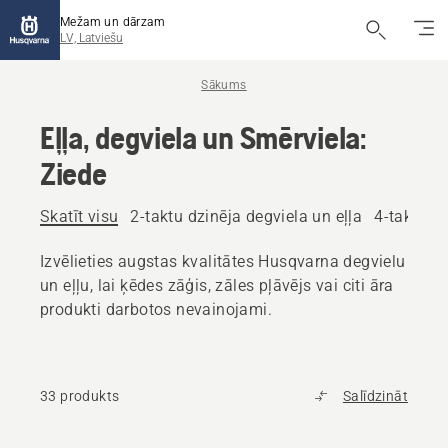
Mežam un dārzam
LV, Latviešu
Sākums
Eļļa, degviela un Smērviela:
Ziede
Skatīt visu
2-taktu dzinēja degviela un eļļa
4-taktu dz
Izvēlieties augstas kvalitātes Husqvarna degvielu
un eļļu, lai ķēdes zāģis, zāles pļāvējs vai citi āra
produkti darbotos nevainojami.
33 produkts
Salīdzināt