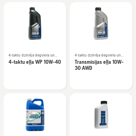
Power
eļļa
2T
SAE 30
Skatīt
Skatīt
4-taktu dzinēja degviela un
4-taktu dzinēja degviela un
vairāk
vairāk
eļļa
eļļa
4-taktu eļļa WP 10W-40
Transmisijas eļļa 10W-
informācijas
informācijas
30 AWD
par
par
4-
Transmisijas
taktu
eļļa
eļļa
10W-
WP 10W-
30 AWD
40