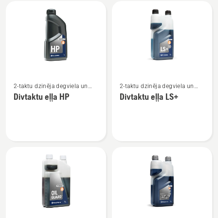
Visi
produkti
Skatīt
Skatīt
2-taktu dzinēja degviela un
2-taktu dzinēja degviela un
vairāk
vairāk
eļļa
eļļa
Divtaktu eļļa HP
Divtaktu eļļa LS+
informācijas
informācijas
par
par
Divtaktu
Divtaktu
eļļa
eļļa
HP
LS+