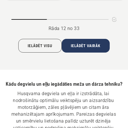
Active
Mineral
Clean
Rāda 12 no 33
IELĀDĒT VISU
IELĀDĒT VAIRĀK
Kādu degvielu un eļļu iegādāties meža un dārza tehniku?
Husqvarna degviela un eļļa ir izstrādāta, lai 
nodrošinātu optimālu veiktspēju un aizsardzību 
motorzāģiem, zāles pļāvējiem un citam āra 
mehanizētajam aprīkojumam. Pareizas degvielas 
un smērvielu lietošana palīdz uzturēt dzinēja 
uzticamību un nodrošina maksimālu veiktspēju 