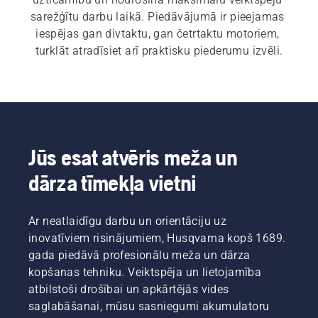
sarežģītu darbu laikā. Piedāvājumā ir pieejamas 
iespējas gan divtaktu, gan četrtaktu motoriem, 
turklāt atradīsiet arī praktisku piederumu izvēli.
Jūs esat atvēris meža un
dārza tīmekļa vietni
Ar neatlaidīgu darbu un orientāciju uz
inovatīviem risinājumiem, Husqvarna kopš 1689.
gada piedāvā profesionālu meža un dārza
kopšanas tehniku. Veiktspēja un lietojamība
atbilstoši drošībai un apkārtējās vides
saglabāšanai, mūsu sasniegumi akumulatoru