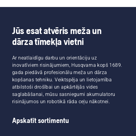
Jūs esat atvēris meža un
dārza tīmekļa vietni
Ar neatlaidīgu darbu un orientāciju uz
inovatīviem risinājumiem, Husqvarna kopš 1689.
gada piedāvā profesionālu meža un dārza
kopšanas tehniku. Veiktspēja un lietojamība
atbilstoši drošībai un apkārtējās vides
saglabāšanai, mūsu sasniegumi akumulatoru
risinājumos un robotikā rāda ceļu nākotnei.
Apskatīt sortimentu