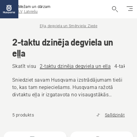
Mežam un dārzam
LV, Latviešu
Eļļa, degviela un Smērviela: Ziede
2-taktu dzinēja degviela un
eļļa
Skatīt visu
2-taktu dzinēja degviela un eļļa
4-taktu dz
Sniedziet savam Husqvarna izstrādājumam tieši
to, kas tam nepieciešams. Husqvarna ražotā
divtaktu eļļa ir izgatavota no visaugstākās
kvalitātes komponentiem un ir paredzēta
Husqvarna izstrādājumiem, jo tā atbilst produktu
5 produkts
Salīdzināt
augstajām prasībām.
Visi