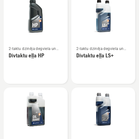
produkti
Skatīt
Skatīt
2-taktu dzinēja degviela un
2-taktu dzinēja degviela un
vairāk
vairāk
eļļa
eļļa
Divtaktu eļļa HP
Divtaktu eļļa LS+
informācijas
informācijas
par
par
Divtaktu
Divtaktu
eļļa
eļļa
HP
LS+
Skatīt
Skatīt