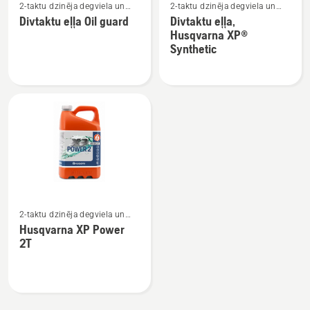
2-taktu dzinēja degviela un
2-taktu dzinēja degviela un
vairāk
vairāk
eļļa
eļļa
Divtaktu eļļa Oil guard
Divtaktu eļļa,
informācijas
informācijas
Husqvarna XP®
par
par
Synthetic
Divtaktu
Divtaktu
eļļa
eļļa,
Oil
Husqvarna
guard
XP®
Synthetic
Skatīt
2-taktu dzinēja degviela un
vairāk
eļļa
Husqvarna XP Power
informācijas
2T
par
Husqvarna
XP
Power