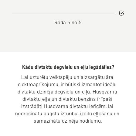
2T
Rāda 5 no 5
Kādu divtaktu degvielu un eļļu iegādāties?
Lai uzturētu veiktspēju un aizsargātu āra 
elektroaprīkojumu, ir būtiski izmantot ideālu 
divtaktu dzinēja degvielu un eļļu. Husqvarna 
divtaktu eļļa un divtaktu benzīns ir īpaši 
izstrādāti Husqvarna divtaktu ierīcēm, lai 
nodrošinātu augstu izturību, izcilu eļļošanu un 
samazinātu dzinēja nodilumu.