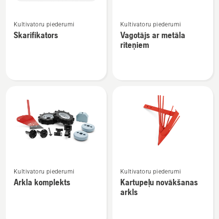
Skatīt
Skatīt
Kultivatoru piederumi
Kultivatoru piederumi
vairāk
vairāk
Skarifikators
Vagotājs ar metāla
informācijas
informācijas
riteņiem
par
par
Skarifikators
Vagotājs
ar
metāla
riteņiem
Skatīt
Skatīt
Kultivatoru piederumi
Kultivatoru piederumi
vairāk
vairāk
Arkla komplekts
Kartupeļu novākšanas
informācijas
informācijas
arkls
par
par
Arkla
Kartupeļu