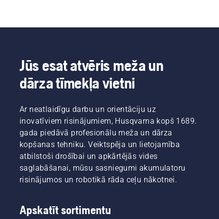
Jūs esat atvēris meža un
dārza tīmekļa vietni
Ar neatlaidīgu darbu un orientāciju uz
inovatīviem risinājumiem, Husqvarna kopš 1689.
gada piedāvā profesionālu meža un dārza
kopšanas tehniku. Veiktspēja un lietojamība
atbilstoši drošībai un apkārtējās vides
saglabāšanai, mūsu sasniegumi akumulatoru
risinājumos un robotikā rāda ceļu nākotnei.
Apskatīt sortimentu