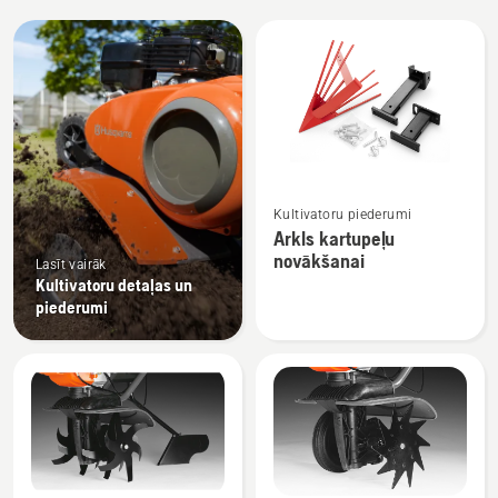
Visi
produkti
Skatīt
Kultivatoru piederumi
vairāk
Arkls kartupeļu
informācijas
novākšanai
Lasīt vairāk
par
Kultivatoru detaļas un
Arkls
piederumi
kartupeļu
novākšanai