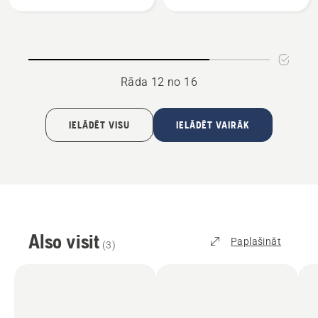
komplekts
novākšanas
arkls
Rāda 12 no 16
IELĀDĒT VISU
IELĀDĒT VAIRĀK
Also visit
Paplašināt
(
3
)