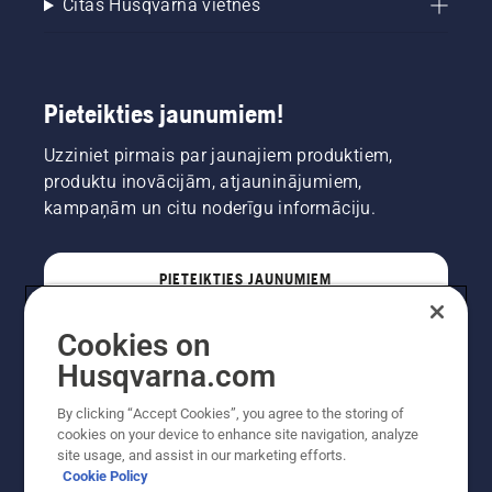
Citas Husqvarna vietnes
Pieteikties jaunumiem!
Uzziniet pirmais par jaunajiem produktiem,
produktu inovācijām, atjauninājumiem,
kampaņām un citu noderīgu informāciju.
PIETEIKTIES JAUNUMIEM
Cookies on
PROFESIONĀLIS
Husqvarna.com
By clicking “Accept Cookies”, you agree to the storing of
cookies on your device to enhance site navigation, analyze
site usage, and assist in our marketing efforts.
Cookie Policy