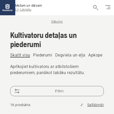
Mežam un dārzam
LV, Latviešu
Sākums
Kultivatoru detaļas un
piederumi
Skatīt visu
Piederumi
Degviela un eļļa
Apkope un re
Aprīkojiet kultivatoru ar atbilstošiem
piederumiem, panākot labāku rezultātu.
Filtri
16 produkts
Salīdzināt