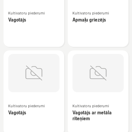
Skatīt
Skatīt
Kultivatoru piederumi
Kultivatoru piederumi
vairāk
vairāk
Vagotājs
Apmaļu griezējs
informācijas
informācijas
par
par
Vagotājs
Apmaļu
griezējs
Skatīt
Skatīt
vairāk
vairāk
Kultivatoru piederumi
Kultivatoru piederumi
informācijas
informācijas
Vagotājs
Vagotājs ar metāla
par
par
riteņiem
Vagotājs
Vagotājs
ar