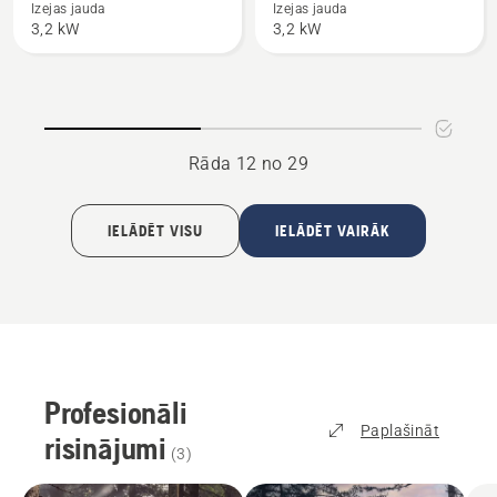
550i
550i
Izejas jauda
Izejas jauda
3,2 kW
3,2 kW
XP®
XP®
G
Rāda 12 no 29
IELĀDĒT VISU
IELĀDĒT VAIRĀK
Profesionāli
Paplašināt
risinājumi
(
3
)