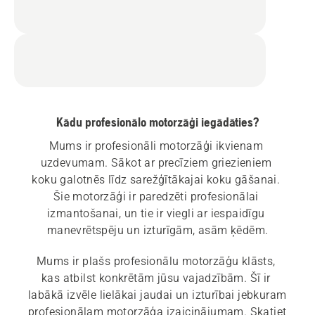
Kādu profesionālo motorzāģi iegādāties?
Mums ir profesionāli motorzāģi ikvienam 
uzdevumam. Sākot ar precīziem griezieniem 
koku galotnēs līdz sarežģītākajai koku gāšanai. 
Šie motorzāģi ir paredzēti profesionālai 
izmantošanai, un tie ir viegli ar iespaidīgu 
manevrētspēju un izturīgām, asām ķēdēm.
Mums ir plašs profesionālu motorzāģu klāsts, 
kas atbilst konkrētām jūsu vajadzībām. Šī ir 
labākā izvēle lielākai jaudai un izturībai jebkuram 
profesionālam motorzāģa izaicinājumam. Skatiet 