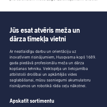
visu mūsu 
motorzāģu,
 kā arī 
koku kopšanas 
motorzāģu klāstu
.
Jūs esat atvēris meža un
dārza tīmekļa vietni
Ar neatlaidīgu darbu un orientāciju uz
inovatīviem risinājumiem, Husqvarna kopš 1689.
gada piedāvā profesionālu meža un dārza
kopšanas tehniku. Veiktspēja un lietojamība
atbilstoši drošībai un apkārtējās vides
saglabāšanai, mūsu sasniegumi akumulatoru
risinājumos un robotikā rāda ceļu nākotnei.
Apskatīt sortimentu