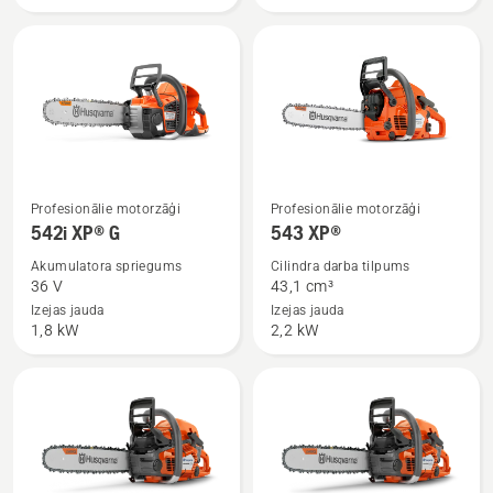
III
Skatīt
Skatīt
Profesionālie motorzāģi
Profesionālie motorzāģi
vairāk
vairāk
542i XP® G
543 XP®
informācijas
informācijas
Akumulatora spriegums
Cilindra darba tilpums
par
par
36 V
43,1 сm³
542i
543 XP®
Izejas jauda
Izejas jauda
1,8 kW
2,2 kW
XP®
G