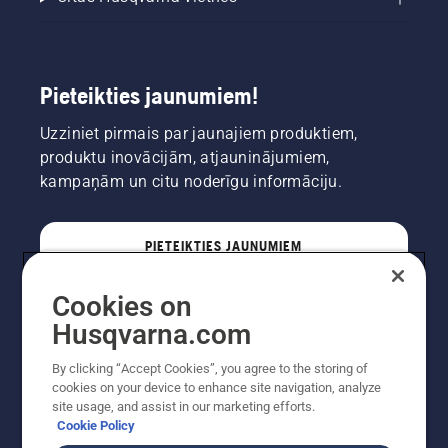
Pieteikties jaunumiem!
Uzziniet pirmais par jaunajiem produktiem,
produktu inovācijām, atjauninājumiem,
kampaņām un citu noderīgu informāciju.
PIETEIKTIES JAUNUMIEM
Cookies on
PROFESIONĀLIS
Husqvarna.com
By clicking “Accept Cookies”, you agree to the storing of
cookies on your device to enhance site navigation, analyze
site usage, and assist in our marketing efforts.
Cookie Policy