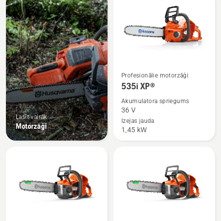
produkti
Skatīt
Profesionālie motorzāģi
vairāk
535i XP®
informācijas
Akumulatora spriegums
par
36 V
Lasīt vairāk
535i
Izejas jauda
Motorzāģi
1,45 kW
XP®