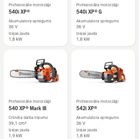
Skatīt
Skatīt
Profesionālie motorzāģi
Profesionālie motorzāģi
vairāk
vairāk
540i XP®
540i XP® G
informācijas
informācijas
Akumulatora spriegums
Akumulatora spriegums
par
par
36 V
36 V
540i
540i
Izejas jauda
Izejas jauda
1,8 kW
1,8 kW
XP®
XP®
G
Skatīt
Skatīt
Profesionālie motorzāģi
Profesionālie motorzāģi
vairāk
vairāk
540 XP® Mark III
542i XP®
informācijas
informācijas
Cilindra darba tilpums
Akumulatora spriegums
par
par
39,1 сm³
36 V
540 XP®
542i
Izejas jauda
Izejas jauda
1,9 kW
1,8 kW
Mark
XP®