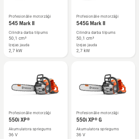
Skatīt
Skatīt
Profesionālie motorzāģi
Profesionālie motorzāģi
vairāk
vairāk
545 Mark II
545G Mark II
informācijas
informācijas
Cilindra darba tilpums
Cilindra darba tilpums
par
par
50,1 сm³
50,1 сm³
545
545G
Izejas jauda
Izejas jauda
2,7 kW
2,7 kW
Mark
Mark
II
II
Skatīt
Skatīt
Profesionālie motorzāģi
Profesionālie motorzāģi
vairāk
vairāk
550i XP®
550i XP® G
informācijas
informācijas
Akumulatora spriegums
Akumulatora spriegums
par
par
36 V
36 V