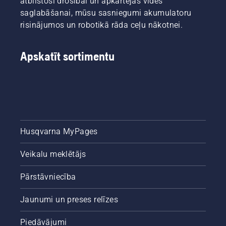
atbilstoši drošībai un apkārtējās vides
saglabāšanai, mūsu sasniegumi akumulatoru
risinājumos un robotikā rāda ceļu nākotnei.
Apskatīt sortimentu
Husqvarna MyPages
Veikalu meklētājs
Pārstāvniecība
Jaunumi un preses relīzes
Piedāvājumi