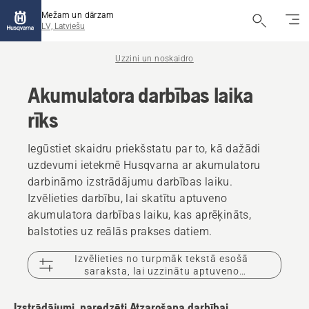
Mežam un dārzam
LV, Latviešu
Uzzini un noskaidro
Akumulatora darbības laika
rīks
Iegūstiet skaidru priekšstatu par to, kā dažādi
uzdevumi ietekmē Husqvarna ar akumulatoru
darbināmo izstrādājumu darbības laiku.
Izvēlieties darbību, lai skatītu aptuveno
akumulatora darbības laiku, kas aprēķināts,
balstoties uz reālās prakses datiem.
Izvēlieties no turpmāk tekstā esošā
saraksta, lai uzzinātu aptuveno
akumulatora darbības laiku.
Izstrādājumi, paredzēti Atzarošana darbībai