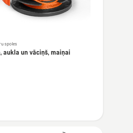
u spoles
, aukla un vāciņš, maiņai
ijas