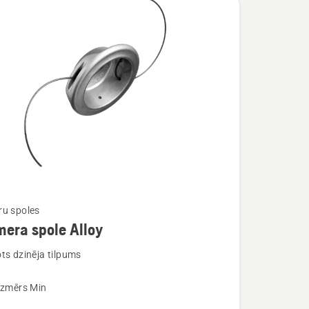
u spoles
era spole Alloy
ijas
ts dzinēja tilpums
a
izmērs Min