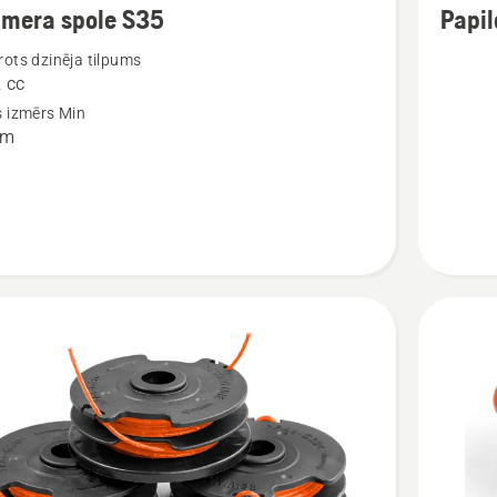
mmera spole S35
Papil
cijas
informāc
ots dzinēja tilpums
par
 cc
ra
Papildus
s izmērs Min
asmeņi
mm
Tricut