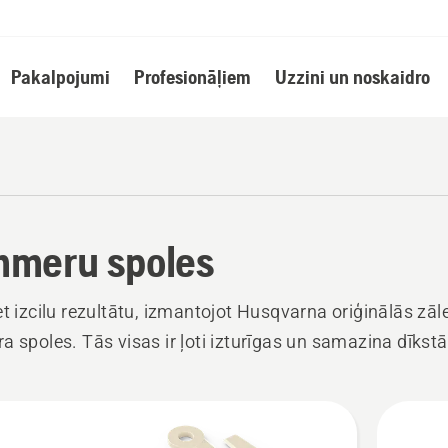
Pakalpojumi
Profesionāļiem
Uzzini un noskaidro
mmeru spoles
et izcilu rezultātu, izmantojot Husqvarna oriģinālās zāl
a spoles. Tās visas ir ļoti izturīgas un samazina dīkstā