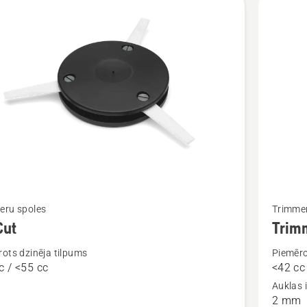
Skatīt
eru spoles
Trimmer
vairāk
Cut
Trimm
cijas
informāc
ots dzinēja tilpums
Piemēro
par
c / <55 cc
<42 cc
Trimmer
Auklas 
spole
2 mm