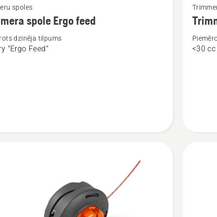
eru spoles
Trimmer
vairāk
mera spole Ergo feed
Trim
cijas
informāc
ots dzinēja tilpums
Piemēro
par
ry "Ergo Feed"
<30 cc
ra
Trimmer
spole
R25