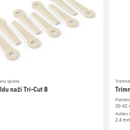
kti
Skatīt
eru spoles
Trimmer
vairāk
ldu naži Tri-Cut B
Trim
cijas
informāc
Piemēro
par
30-42 
u
Trimmer
Auklas 
spole
2,4 m
T35X