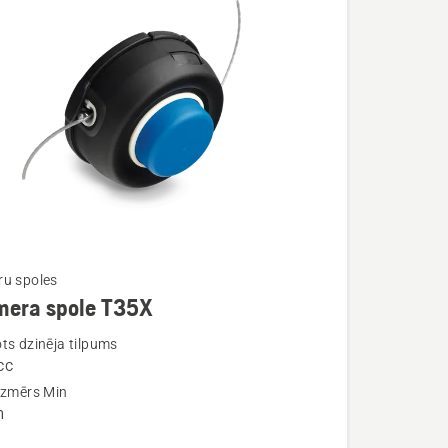
u spoles
mera spole T35X
ijas
ts dzinēja tilpums
cc
a
izmērs Min
m