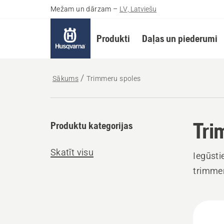
Mežam un dārzam
–
LV, Latviešu
Produkti
Daļas un piederumi
Sākums
Trimmeru spoles
Tri
Produktu kategorijas
Skatīt visu
Iegūsti
trimmer
Visi