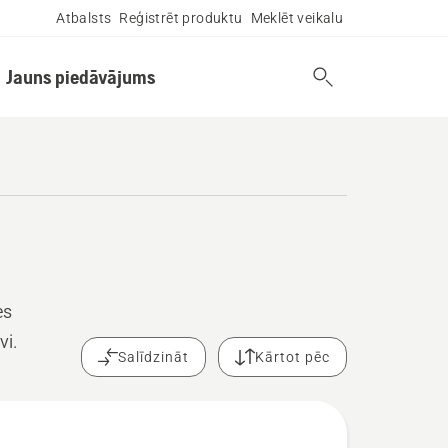
Atbalsts
Reģistrēt produktu
Meklēt veikalu
Jauns piedāvājums
es
vi.
Salīdzināt
Kārtot pēc