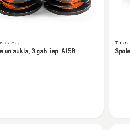
Skatīt
eru spoles
Trimmer
vairāk
e un aukla, 3 gab, iep. A15B
Spole
cijas
informāc
par
Spole,
aukla
un
vāciņš,
maiņai