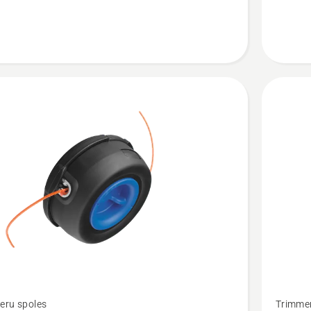
Skatīt
eru spoles
Trimmer
vairāk