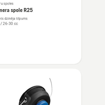
u spoles
mera spole R25
ijas
ts dzinēja tilpums
 / 26-30 cc
a