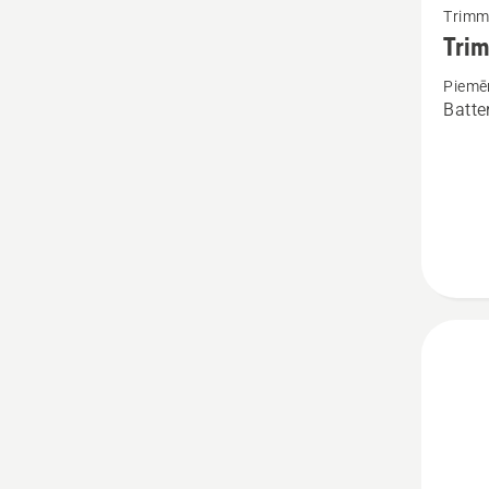
Trimm
vairāk
Trim
informā
Piemēr
par
Batte
Trimme
spole
Ergo
feed