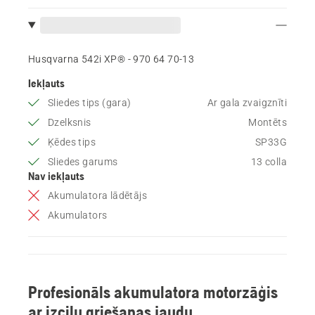
Husqvarna 542i XP® - 970 64 70‑13
Iekļauts
Sliedes tips (gara)
Ar gala zvaigznīti
Dzelksnis
Montēts
Ķēdes tips
SP33G
Sliedes garums
13 colla
Nav iekļauts
Akumulatora lādētājs
Akumulators
Profesionāls akumulatora motorzāģis
ar izcilu griešanas jaudu