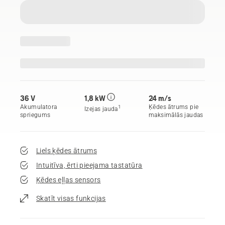
36 V
1,8 kW
24 m/s
Akumulatora
Ķēdes ātrums pie
1
Izejas jauda
spriegums
maksimālās jaudas
Liels ķēdes ātrums
Intuitīva, ērti pieejama tastatūra
Ķēdes eļļas sensors
Skatīt visas funkcijas