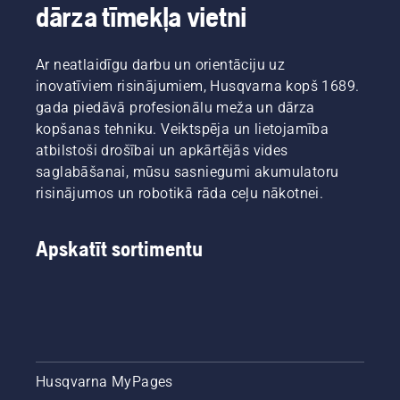
un
dārza tīmekļa vietni
motorzāģa
Husqvarna
veidu un
T540
izmēru.
XP®
Ar neatlaidīgu darbu un orientāciju uz
Mark III.
inovatīviem risinājumiem, Husqvarna kopš 1689.
gada piedāvā profesionālu meža un dārza
kopšanas tehniku. Veiktspēja un lietojamība
atbilstoši drošībai un apkārtējās vides
saglabāšanai, mūsu sasniegumi akumulatoru
risinājumos un robotikā rāda ceļu nākotnei.
Apskatīt sortimentu
Husqvarna MyPages