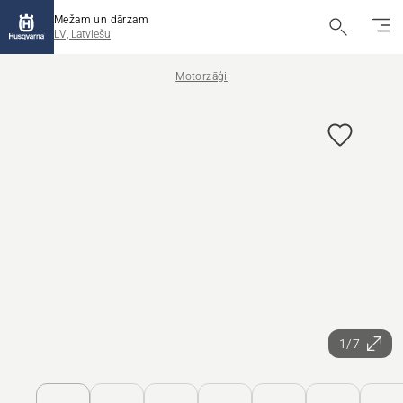
Mežam un dārzam
LV, Latviešu
Motorzāģi
1/7