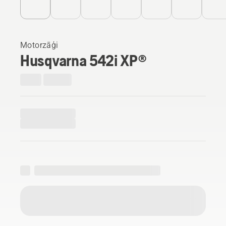
Motorzāģi
Husqvarna 542i XP®