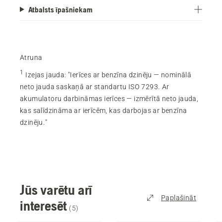
Atbalsts īpašniekam
Atruna
1
Izejas jauda
:
"Ierīces ar benzīna dzinēju — nominālā
neto jauda saskaņā ar standartu ISO 7293. Ar
akumulatoru darbināmas ierīces — izmērītā neto jauda,
kas salīdzināma ar ierīcēm, kas darbojas ar benzīna
dzinēju."
Jūs varētu arī
Paplašināt
interesēt
(
5
)