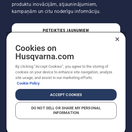
produktu inovācijām, atjauninājumiem,
kampaņām un citu noderīgu informāciju.
PIETEIKTIES JAUNUMIEM
Cookies on
PROFESIONĀLIS
Husqvarna.com
By clicking “Accept Cookies”, you agree to the storing of
cookies on your device to enhance site navigation, analyze
site usage, and assist in our marketing efforts.
Cookie Policy
ACCEPT COOKIES
DO NOT SELL OR SHARE MY PERSONAL
INFORMATION
Autortiesības — 2022 Husqvarna AB (publ). Visas
tiesības ir aizsargātas. Norādītās cenas ir ieteicamās
mazumtirdzniecības cenas.