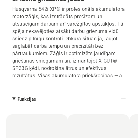
Husqvarna 542i XP® ir profesionāls akumulatora
motorzāģis, kas izstrādāts precīzam un
atsaucīgam darbam arī sarežģītos apstākļos. Tā
spēja nekavējoties atsākt darbu griezuma vidū
sniedz pilnīgu kontroli jebkurā situācijā, ļaujot
saglabāt darba tempu un precizitāti bez
pārtraukumiem. Zāģis ir optimizēts jaudīgam
griešanas sniegumam un, izmantojot X-CUT®
SP33G ķēdi, nodrošina ātrus un efektīvus
rezultātus. Visas akumulatora priekšrocības — ar
benzīna zāģim raksturīgo sajūtu un jaudu. Šo
unikālo kombināciju padara iespējamu zāģa
sajūgs, kas nodrošina tādu pašu griešanas
Funkcijas
kontroli, kādu sagaidītu no benzīna motorzāģa —
tikai akumulatora formātā.