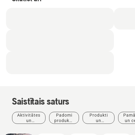
Saistītais saturs
Aktivitātes
Padomi
Produkti
Pamā
un
produktu
un
un c
pasākumi
iegādei
inovācijas