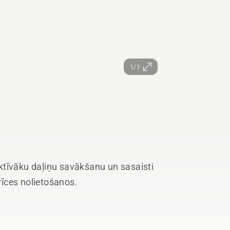
1/1
ktīvāku daļiņu savākšanu un sasaisti
erīces nolietošanos.