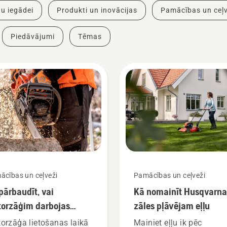
u iegādei
Produkti un inovācijas
Pamācības un ceļv
Piedāvājumi
Tēmas
ācības un ceļveži
Pamācības un ceļveži
pārbaudīt, vai
Kā nomainīt Husqvarna
orzāģim darbojas
zāles pļāvējam eļļu
es eļļošana?
orzāģa lietošanas laikā
Mainiet eļļu ik pēc