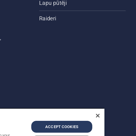
Lapu pūtēji
Raideri
,
ACCEPT COOKIES
n your