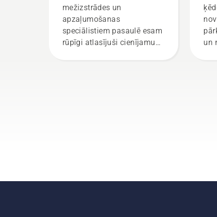
mežizstrādes un
ķēd
apzaļumošanas
nov
speciālistiem pasaulē esam
pār
rūpīgi atlasījuši cienījamu
un 
vēstnešu grupu. Tā ir mūsu
aiz
H komanda. Un viņi ir mūsu
sli
visprasīgākie klienti.
un 
laik
vid
par
mot
dar
pār
Ied
pār
bre
mot
apg
cen