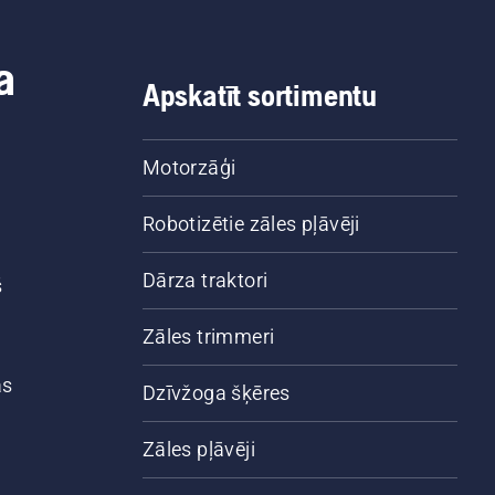
ales vai koka. Eļļas uz
mbra norāda, ka
a
ošanas sistēma darbojas.
Apskatīt sortimentu
Motorzāģi
Robotizētie zāles pļāvēji
Dārza traktori
š
Zāles trimmeri
ās
Dzīvžoga šķēres
Zāles pļāvēji