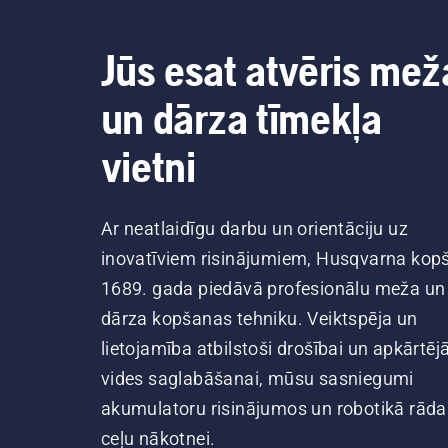
pag
stu
Jūs esat atvēris mež
eļļ
un dārza tīmekļa
vietni
Ar neatlaidīgu darbu un orientāciju uz
inovatīviem risinājumiem, Husqvarna kop
1689. gada piedāvā profesionālu meža un
dārza kopšanas tehniku. Veiktspēja un
lietojamība atbilstoši drošībai un apkārtēj
vides saglabāšanai, mūsu sasniegumi
akumulatoru risinājumos un robotikā rāda
ceļu nākotnei.