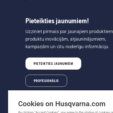
Pieteikties jaunumiem!
Uzziniet pirmais par jaunajiem produktiem
produktu inovācijām, atjauninājumiem,
kampaņām un citu noderīgu informāciju.
PIETEIKTIES JAUNUMIEM
PROFESIONĀLIS
Cookies on Husqvarna.com
By clicking “Accept Cookies”, you agree to the storing of cookies o