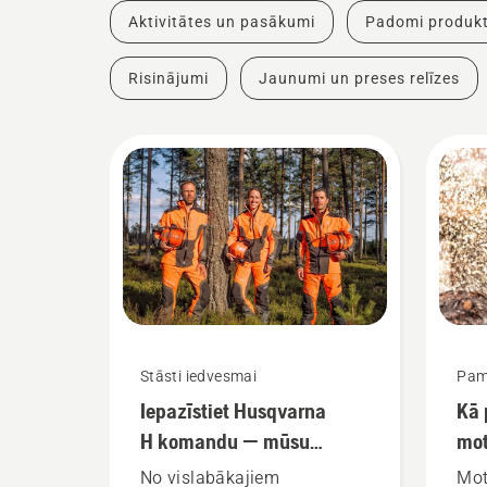
Aktivitātes un pasākumi
Padomi produkt
Risinājumi
Jaunumi un preses relīzes
Stāsti iedvesmai
Pam
Iepazīstiet Husqvarna
Kā 
H komandu — mūsu
mot
prasīgākos lietotājus
ķēd
No vislabākajiem
Mot