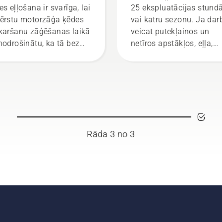
es eļļošana ir svarīga, lai
25 ekspluatācijas stun
ērstu motorzāģa ķēdes
vai katru sezonu. Ja dar
karšanu zāģēšanas laikā
veicat putekļainos un
nodrošinātu, ka tā bez
netīros apstākļos, eļļa,
ķeršanās pārvietojas pa
iespējams, būs jāmaina
edi. Tas garantē sliedes
biežāk. Eļļu var iztecināt
ķēdes ilgu kalpošanas
divos veidos — abi ir
u. Izpildiet šajā īsajā
parādīti šajā video.
eo sniegtos norādījumus
 to, kā pārbaudīt, vai
orzāģa ķēdes eļļošana
Rāda 3 no 3
bojas pareizi. Vispirms
baudiet eļļas līmeni.
arbiniet motorzāģi un
liecinieties, ka ķēdes
mze ir atslēgta. Darbiniet
orzāģa dzinēju ar lieliem
riezieniem, turot to dažu
timetru attālumā no