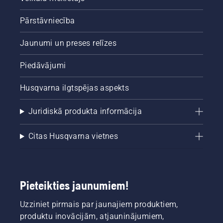
pārbaudiet
eļļas
Pārstāvniecība
līmeni.
Iedarbiniet
Jaunumi un preses relīzes
motorzāģi
un
Piedāvājumi
pārliecinieties,
ka ķēdes
Husqvarna ilgtspējas aspekts
bremze
ir
atslēgta.
Juridiskā produkta informācija
Darbiniet
motorzāģa
Citas Husqvarna vietnes
dzinēju
ar lieliem
apgriezieniem,
turot to
dažu
Pieteikties jaunumiem!
centimetru
attālumā
Uzziniet pirmais par jaunajiem produktiem,
no
produktu inovācijām, atjauninājumiem,
pagales