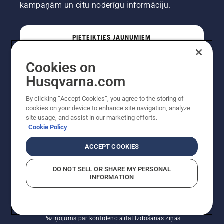
vai koka.
kampaņām un citu noderīgu informāciju.
Eļļas uz
stumbra
norāda,
PIETEIKTIES JAUNUMIEM
ka
eļļošanas
Cookies on
sistēma
darbojas.
PROFESIONĀLIS
Husqvarna.com
By clicking “Accept Cookies”, you agree to the storing of
cookies on your device to enhance site navigation, analyze
site usage, and assist in our marketing efforts.
Cookie Policy
ACCEPT COOKIES
DO NOT SELL OR SHARE MY PERSONAL
INFORMATION
Autortiesības — 2022 Husqvarna AB (publ). Visas
tiesības ir aizsargātas. Norādītās cenas ir ieteicamās
mazumtirdzniecības cenas.
Sīkfailu politika
Lietošanas noteikumi
Paziņojums par konfidencialitāti
Izdošanas ziņas