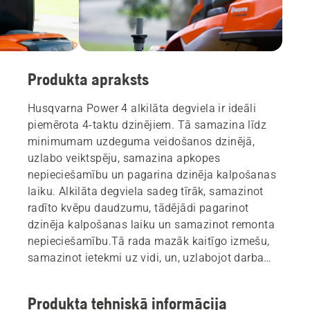
Produkta apraksts
Husqvarna Power 4 alkilāta degviela ir ideāli
piemērota 4-taktu dzinējiem. Tā samazina līdz
minimumam uzdeguma veidošanos dzinējā,
uzlabo veiktspēju, samazina apkopes
nepieciešamību un pagarina dzinēja kalpošanas
laiku. Alkilāta degviela sadeg tīrāk, samazinot
radīto kvēpu daudzumu, tādējādi pagarinot
dzinēja kalpošanas laiku un samazinot remonta
nepieciešamību.Tā rada mazāk kaitīgo izmešu,
samazinot ietekmi uz vidi, un, uzlabojot darba
vidi, palielina produktivitāti. Alkilāta degvielas
ilgais uzglabāšanas laiks, nezaudējot kvalitāti,
Produkta tehniskā informācija
ļaus dzinēju viegli iedarbināt pat pēc ilgas