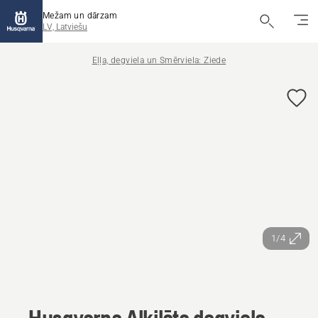
Mežam un dārzam
LV, Latviešu
Eļļa, degviela un Smērviela: Ziede
1/4
Husqvarna Alkilāta degviela