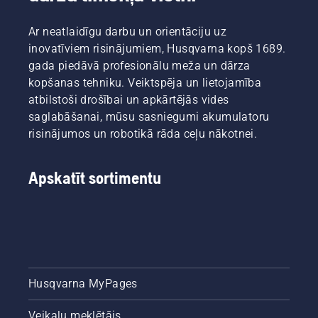
iztecināt
klienti.
Tas
divos
garantē
veidos —
Ar neatlaidīgu darbu un orientāciju uz
sliedes
abi ir
un ķēdes
inovatīviem risinājumiem, Husqvarna kopš 1689.
parādīti
ilgu
gada piedāvā profesionālu meža un dārza
šajā
kalpošanas
kopšanas tehniku. Veiktspēja un lietojamība
video.
laiku.
atbilstoši drošībai un apkārtējās vides
Izpildiet
saglabāšanai, mūsu sasniegumi akumulatoru
šajā
īsajā
risinājumos un robotikā rāda ceļu nākotnei.
video
sniegtos
norādījumus
Apskatīt sortimentu
par to,
kā
pārbaudīt,
vai
motorzāģa
ķēdes
eļļošana
Husqvarna MyPages
darbojas
pareizi.
Veikalu meklētājs
Vispirms