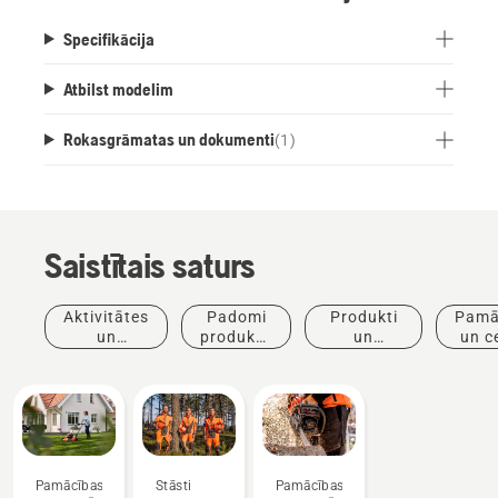
dīkstāves.
Specifikācija
Atbilst modelim
Rokasgrāmatas un dokumenti
(
1
)
Saistītais saturs
Aktivitātes
Padomi
Produkti
Pamā
un
produktu
un
un c
pasākumi
iegādei
inovācijas
Pamācības
Stāsti
Pamācības