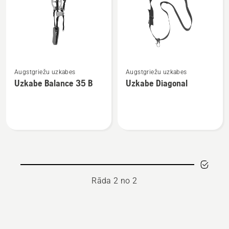
produkti
Skatīt
Skatīt
Augstgriežu uzkabes
Augstgriežu uzkabes
vairāk
vairāk
Uzkabe Balance 35 B
Uzkabe Diagonal
informācijas
informācijas
par
par
Uzkabe
Uzkabe
Balance
Diagonal
35 B
Rāda 2 no 2