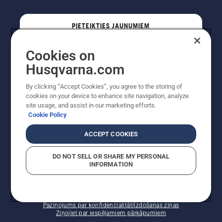
PIETEIKTIES JAUNUMIEM
Cookies on
PROFESIONĀLIS
Husqvarna.com
By clicking “Accept Cookies”, you agree to the storing of
cookies on your device to enhance site navigation, analyze
site usage, and assist in our marketing efforts.
Cookie Policy
ACCEPT COOKIES
DO NOT SELL OR SHARE MY PERSONAL
INFORMATION
Autortiesības — 2022 Husqvarna AB (publ). Visas
tiesības ir aizsargātas. Norādītās cenas ir ieteicamās
mazumtirdzniecības cenas.
Sīkfailu politika
Lietošanas noteikumi
Paziņojums par konfidencialitāti
Izdošanas ziņas
Ziņojiet par iespējamiem pārkāpumiem