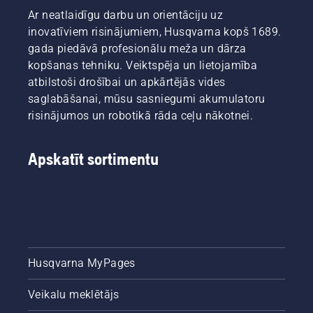
Ar neatlaidīgu darbu un orientāciju uz
inovatīviem risinājumiem, Husqvarna kopš 1689.
gada piedāvā profesionālu meža un dārza
kopšanas tehniku. Veiktspēja un lietojamība
atbilstoši drošībai un apkārtējās vides
saglabāšanai, mūsu sasniegumi akumulatoru
risinājumos un robotikā rāda ceļu nākotnei.
Apskatīt sortimentu
Husqvarna MyPages
Veikalu meklētājs