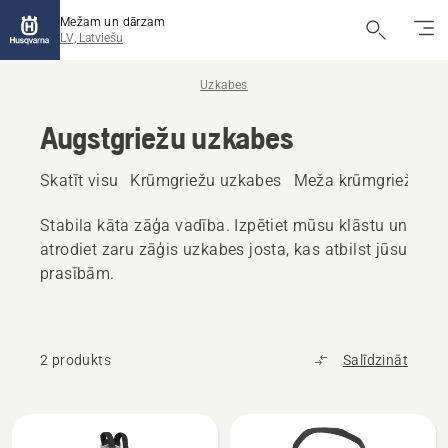
Mežam un dārzam
LV, Latviešu
Uzkabes
Augstgriežu uzkabes
Skatīt visu
Krūmgriežu uzkabes
Meža krūmgriežu uz
Stabila kāta zāģa vadība. Izpētiet mūsu klāstu un
atrodiet zaru zāģis uzkabes josta, kas atbilst jūsu
prasībām.
2 produkts
Salīdzināt
Visi