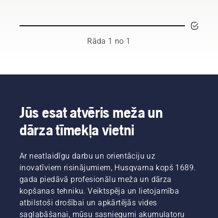
instruments.
Šajā
krūmgriežu
lietotāja
Rāda 1 no 1
rokasgrāmatā
ir
pieejams
saraksts
ar
padomiem,
kā droši
Jūs esat atvēris meža un
un
dārza tīmekļa vietni
efektīvi
strādāt
ar
Husqvarna
Ar neatlaidīgu darbu un orientāciju uz
krūmgriezi.
inovatīviem risinājumiem, Husqvarna kopš 1689.
gada piedāvā profesionālu meža un dārza
kopšanas tehniku. Veiktspēja un lietojamība
atbilstoši drošībai un apkārtējās vides
saglabāšanai, mūsu sasniegumi akumulatoru