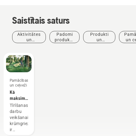
Saistītais saturs
Aktivitātes
Padomi
Produkti
Pamā
un
produktu
un
un c
pasākumi
iegādei
inovācijas
Pamācības
un ceļveži
Kā
maksimāli
izmantot
Tīrīšanas
krūmgrieža
darbu
priekšrocības
veikšanai
krūmgriezis
ir
visuniversālākais