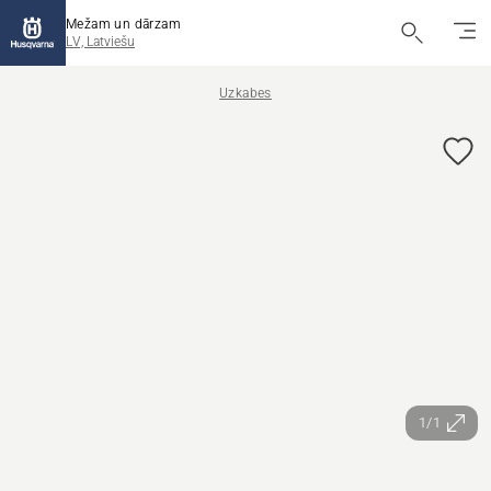
Mežam un dārzam
LV, Latviešu
Uzkabes
1/1