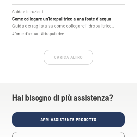
Guide e istruzioni
Come collegare un'idropulitrice a una fonte d'acqua
Guida dettagliata su come collegare l’idropulitrice
Husqvarna alla rete idrica o a una fonte d’acqua aperta
#fonte d'acqua
#idropulitrice
come un lago o una cisterna. Studiare la configurazione
corretta per ottenere prestazioni ottimali.
CARICA ALTRO
Hai bisogno di più assistenza?
APRI ASSISTENTE PRODOTTO