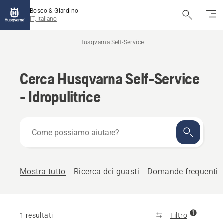
Bosco & Giardino
IT, Italiano
Husqvarna Self-Service
Cerca Husqvarna Self-Service
- Idropulitrice
Come
possiamo
aiutare?
Mostra tutto
Ricerca dei guasti
Domande frequenti
1
1 resultati
Filtro