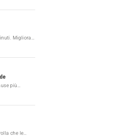
inuti. Migliora
n perfette
ide
ause più
ro ancora.
i
olla che le