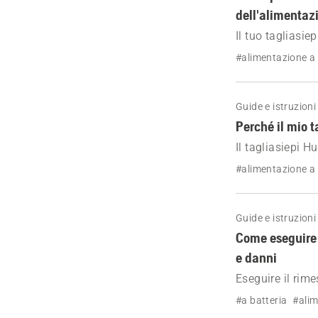
dell'alimentaz
Il tuo tagliasi
passo dopo passo
#alimentazione a
Guide e istruzioni
Perché il mio t
Il tagliasiepi 
raffreddamento p
#alimentazione a
Guide e istruzioni
Come eseguire i
e danni
Eseguire il rim
danni alla batt
#a batteria
#alim
durante l'invern