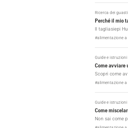
Ricerca dei guast
Perché il mio 
Il tagliasiepi 
carburante, sur
#alimentazione a
modo sicuro.
Guide e istruzioni
Come avviare u
Scopri come avv
passaggi per l'
#alimentazione a
Guide e istruzioni
Come miscelare
Non sai come pr
dosi precise, is
#alimentazione a