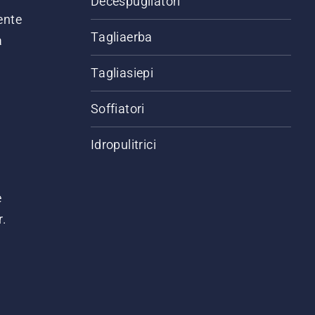
Decespugliatori
ente
Tagliaerba
a
Tagliasiepi
Soffiatori
Idropulitrici
e
r.