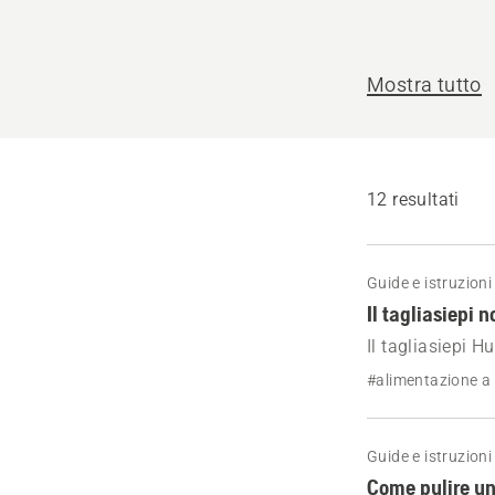
Mostra tutto
12 resultati
Guide e istruzioni
Il tagliasiepi 
Il tagliasiepi H
candela e ripri
#alimentazione a
Guide e istruzioni
Come pulire un f