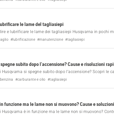
ato perfetto.
ubrificare le lame del tagliasiepi
re e lubrificare le lame dei tagliasiepi Husqvarna in pochi m
i taglio, previeni la ruggine e mantieni il tuo utensile sempre i
aglio
#lubrificazione
#manutenzione
#tagliasiepi
si spegne subito dopo l’accensione? Cause e risoluzioni rap
epi Husqvarna si spegne subito dopo l’accensione? Scopri le c
luzioni più semplici: carburante, filtro dell'aria, candele e alt
 benzina
#carburante e olio
#tagliasiepi
 in un attimo.
i
 è in funzione ma le lame non si muovono? Cause e soluzion
epi Husqvarna è in funzione ma le lame non si muovono? Contr