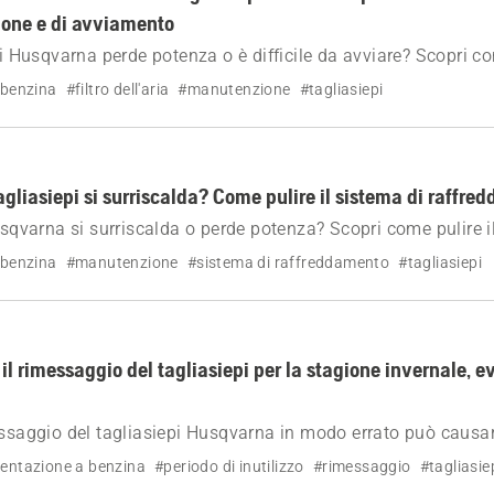
ione e di avviamento
epi Husqvarna perde potenza o è difficile da avviare? Scopri c
 il filtro dell'aria per ripristinare le prestazioni e prevenire
 benzina
#filtro dell'aria
#manutenzione
#tagliasiepi
agliasiepi si surriscalda? Come pulire il sistema di raffr
Husqvarna si surriscalda o perde potenza? Scopri come pulire i
er ripristinare il flusso d'aria ed evitare danni al motore.
 benzina
#manutenzione
#sistema di raffreddamento
#tagliasiepi
l rimessaggio del tagliasiepi per la stagione invernale, 
essaggio del tagliasiepi Husqvarna in modo errato può causar
eria e problemi al motore. Seguire questi semplici passaggi p
entazione a benzina
#periodo di inutilizzo
#rimessaggio
#tagliasie
o.