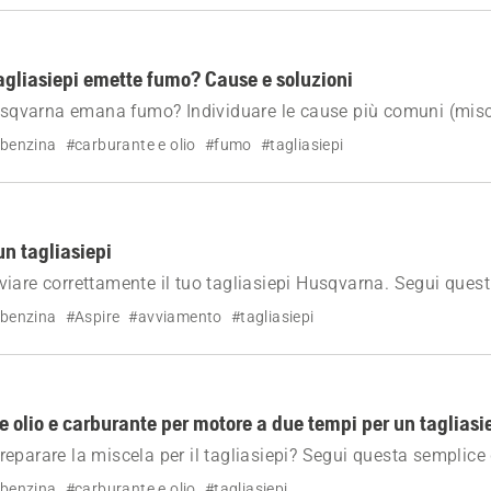
i
tagliasiepi emette fumo? Cause e soluzioni
Husqvarna emana fumo? Individuare le cause più comuni (misc
riscaldamento o ostruzioni) e seguire i passaggi per risolvere
 benzina
#carburante e olio
#fumo
#tagliasiepi
n tagliasiepi
iare correttamente il tuo tagliasiepi Husqvarna. Segui quest
avviamento a freddo e a caldo, con istruzioni chiare e una gu
 benzina
#Aspire
#avviamento
#tagliasiepi
 olio e carburante per motore a due tempi per un tagliasi
eparare la miscela per il tagliasiepi? Segui questa semplice
truzioni dettagliate e consigli per evitare di danneggiare il mo
 benzina
#carburante e olio
#tagliasiepi