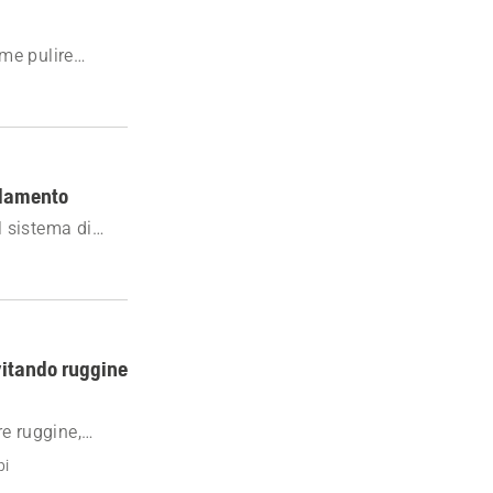
ome pulire
 danni al motore.
eddamento
l sistema di
evitando ruggine
e ruggine,
er proteggerlo
pi