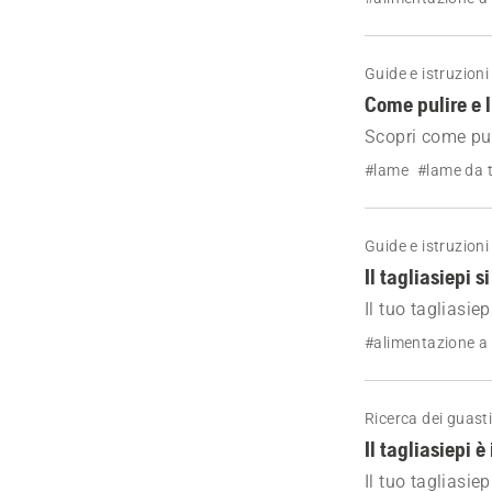
sempre un risult
Guide e istruzioni
Come pulire e l
Scopri come puli
le prestazioni d
#lame
#lame da t
condizioni.
Guide e istruzioni
Il tagliasiepi 
Il tuo tagliasi
comuni e le riso
#alimentazione a
Torna al lavoro
Ricerca dei guast
Il tagliasiepi
Il tuo tagliasi