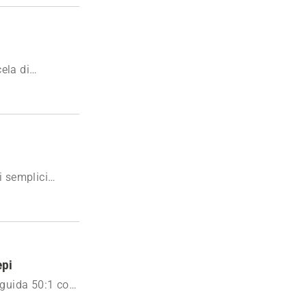
ela di
 il problema in
i semplici
ida video.
epi
 guida 50:1 con
tore e ottenere