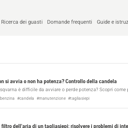
Ricerca dei guasti
Domande frequenti
Guide e istru
non si avvia o non ha potenza? Controllo della candela
usqvarna è difficile da avviare o perde potenza? Scopri come p
stinare le prestazioni del motore passo dopo passo.
 benzina
#candela
#manutenzione
#tagliasiepi
iltro dell'aria di un tagliasiepi: risolvere i problemi di int