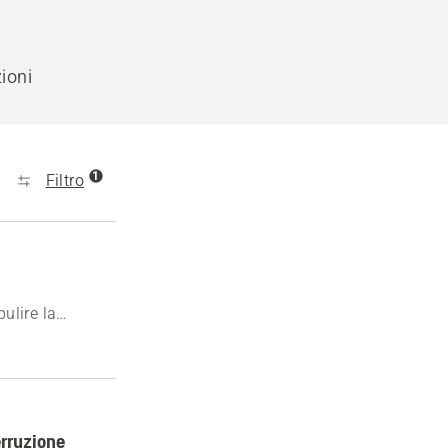
zioni
1
Filtro
ulire la
erruzione