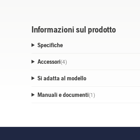
Realizzato in profili metallico da 6 mm e 
direttamente alla parete o agganciato alla
Informazioni sul prodotto
Specifiche
Accessori
(
4
)
Si adatta al modello
Manuali e documenti
(
1
)