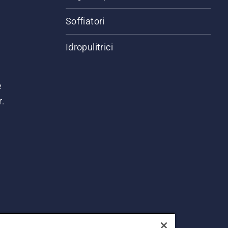
Soffiatori
Idropulitrici
e
r.