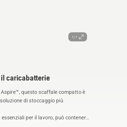
1/1
 il caricabatterie
Aspire™, questo scaffale compatto è
a soluzione di stoccaggio più
 essenziali per il lavoro, può contenere
mente un paio di guanti.