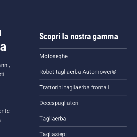
a
Scopri la nostra gamma
ia
Motoseghe
anni,
Robot tagliaerba Automower®
ti
Trattorini tagliaerba frontali
,
Decespugliatori
ente
Tagliaerba
a
Tagliasiepi