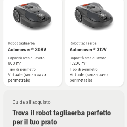
i
prodotti
Robot tagliaerba
Robot tagliaerba
Vedi
Vedi
Automower® 308V
Automower® 312V
maggiori
maggiori
dettagli
dettagli
Capacità area di lavoro
Capacità area di lavoro
800 m²
1.200 m²
su
su
Tipo di perimetro
Tipo di perimetro
Automower®
Automower®
Virtuale (senza cavo
Virtuale (senza cavo
308V
312V
perimetrale)
perimetrale)
Guida all'acquisto
Trova il robot tagliaerba perfetto
per il tuo prato