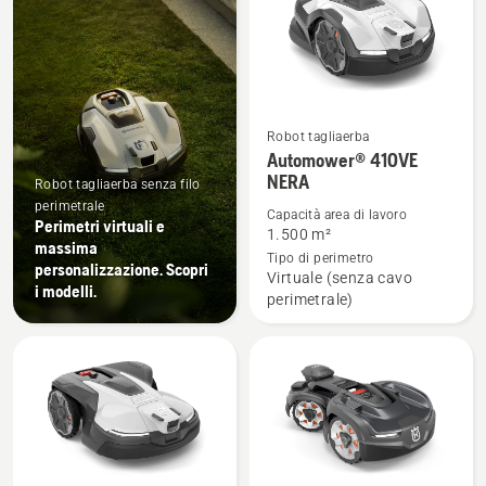
Robot tagliaerba
Vedi
Automower® 410VE
maggiori
NERA
Robot tagliaerba senza filo
dettagli
perimetrale
Capacità area di lavoro
Perimetri virtuali e
su
1.500 m²
massima
Automower®
Tipo di perimetro
personalizzazione. Scopri
Virtuale (senza cavo
410VE
i modelli.
perimetrale)
NERA