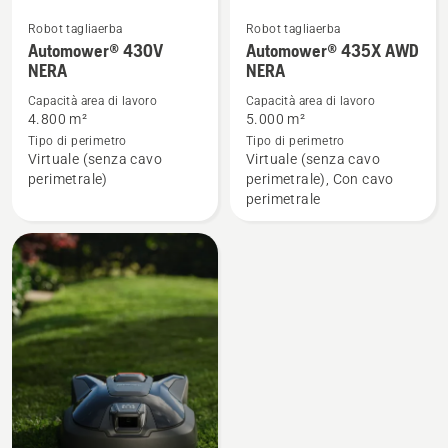
Robot tagliaerba
Robot tagliaerba
Automower® 430V
Automower® 435X AWD
Vedi
Vedi
NERA
NERA
maggiori
maggiori
dettagli
dettagli
Capacità area di lavoro
Capacità area di lavoro
4.800 m²
5.000 m²
su
su
Tipo di perimetro
Tipo di perimetro
Automower®
Automower®
Virtuale (senza cavo
Virtuale (senza cavo
430V
435X
perimetrale)
perimetrale), Con cavo
NERA
AWD
perimetrale
NERA