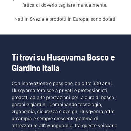
fatica di doverlo tagliare manualmente. 
Nati in Svezia e prodotti in Europa, sono dotati 
delle tecnologie più affidabili che garantiscono 
un'esperienza senza pensieri. Così, mentre tu 
potrai trascorrere liberamente il tempo libero, 
Automower® svolgerà in modo 
autonomo,
silenzioso
 e 
preciso
 il 
taglio dell'erba
, 
Ti trovi su Husqvarna Bosco e
indipendentemente dalla pioggia o dal sole. E 
Giardino Italia
inoltre, non dovrai raccogliere l'erba, che fungerà 
invece da fertilizzante naturale aiutandoti a 
ridurre anche la frequenza di irrigazione del prato 
Con innovazione e passione, da oltre 330 anni,
stesso. 
Husqvarna fornisce a privati e professionisti
prodotti ad alte prestazioni per la cura di boschi,
Grazie all'app Automower® Connect, avrai 
tutto a 
parchi e giardini. Combinando tecnologia,
portata di clic
 direttamente nel tuo smartphone, 
ergonomia, sicurezza e design, Husqvarna offre
definendo anche le aree di lavoro e le 
un'ampia e sempre crescente gamma di
impostazioni per ciascuna di queste - facile come 
attrezzature all’avanguardia; tra queste spiccano