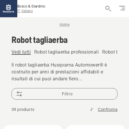
Bosco & Giardino
IT, Italiano
Home
Robot tagliaerba
Vedi tutti
Robot tagliaerba professionali
Robot taglia
Il robot tagliaerba Husqvarna Automower® è
costruito per anni di prestazioni affidabili e
risultati di cui puoi andare fiero.
Oltre 10 anni di disponibilità di ricambi per robot
tagliaerba e rivenditori specializzati sono al tuo
Filtro
servizio in caso di necessità e assistenza.
39 products
Confronta
Tutti