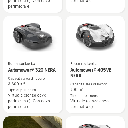
perimetrale), Con cavo
perimetrale
NERA
NERA
perimetrale
Robot tagliaerba
Robot tagliaerba
Vedi
Vedi
Automower® 320 NERA
Automower® 405VE
maggiori
maggiori
NERA
Capacità area di lavoro
dettagli
dettagli
3.300 m²
Capacità area di lavoro
su
su
900 m²
Tipo di perimetro
Automower®
Automower®
Virtuale (senza cavo
Tipo di perimetro
perimetrale), Con cavo
Virtuale (senza cavo
320 NERA
405VE
perimetrale
perimetrale)
NERA