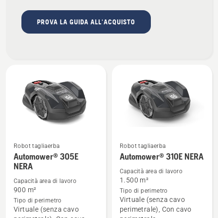
PROVA LA GUIDA ALL'ACQUISTO
Robot tagliaerba
Robot tagliaerba
Automower® 305E
Automower® 310E NERA
Vedi
Vedi
NERA
maggiori
maggiori
Capacità area di lavoro
dettagli
dettagli
1.500 m²
Capacità area di lavoro
900 m²
Tipo di perimetro
su
su
Virtuale (senza cavo
Tipo di perimetro
Automower®
Automower®
Virtuale (senza cavo
perimetrale), Con cavo
305E
310E