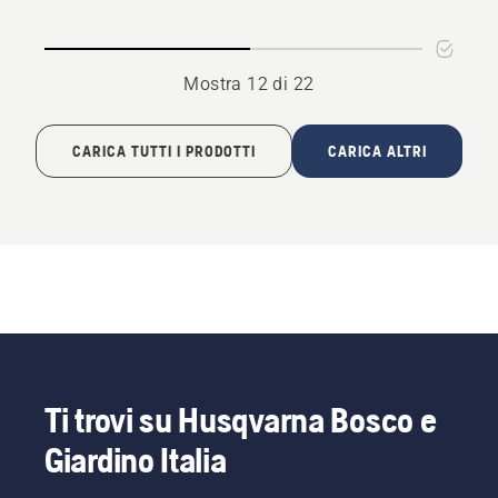
solare
solare
2-
2-
18
230
Mostra 12 di 22
CARICA TUTTI I PRODOTTI
CARICA ALTRI
Ti trovi su Husqvarna Bosco e
Giardino Italia