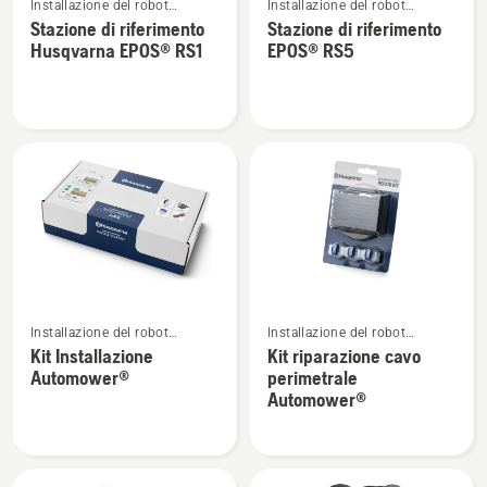
Installazione del robot
Installazione del robot
maggiori
maggiori
tagliaerba Automower®
tagliaerba Automower®
Stazione di riferimento
Stazione di riferimento
dettagli
dettagli
Husqvarna EPOS® RS1
EPOS® RS5
su
su
Stazione
Stazione
di
di
riferimento
riferimento
Husqvarna
EPOS®
EPOS®
RS5
RS1
Vedi
Vedi
Installazione del robot
Installazione del robot
maggiori
maggiori
tagliaerba Automower®
tagliaerba Automower®
Kit Installazione
Kit riparazione cavo
dettagli
dettagli
Automower®
perimetrale
su
su
Automower®
Kit
Kit
Installazione
riparazione
Automower®
cavo