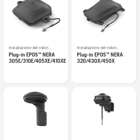
i
prodotti
Vedi
Vedi
Installazione del robot
Installazione del robot
maggiori
maggiori
tagliaerba Automower®
tagliaerba Automower®
Plug-in EPOS™ NERA
Plug-in EPOS™ NERA
dettagli
dettagli
305E/310E/405XE/410XE
320/430X/450X
su
su
Plug-
Plug-
in
in
EPOS™
EPOS™
NERA
NERA
305E/310E/405XE/410XE
320/430X/450X
Vedi
Vedi