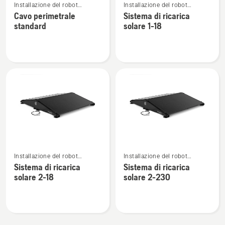
Installazione del robot
Installazione del robot
maggiori
maggiori
tagliaerba Automower®
tagliaerba Automower®
Cavo perimetrale
Sistema di ricarica
dettagli
dettagli
standard
solare 1-18
su
su
Cavo
Sistema
perimetrale
di
standard
ricarica
solare
1-
18
Vedi
Vedi
Installazione del robot
Installazione del robot
maggiori
maggiori
tagliaerba Automower®
tagliaerba Automower®
Sistema di ricarica
Sistema di ricarica
dettagli
dettagli
solare 2-18
solare 2-230
su
su
Sistema
Sistema
di
di
ricarica
ricarica