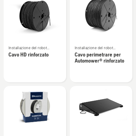
perimetrale
Automower®
Vedi
Vedi
Installazione del robot
Installazione del robot
maggiori
maggiori
tagliaerba Automower®
tagliaerba Automower®
Cavo HD rinforzato
Cavo perimetrare per
dettagli
dettagli
Automower® rinforzato
su
su
Cavo
Cavo
HD
perimetrare
rinforzato
per
Automower®
rinforzato
Vedi
Vedi