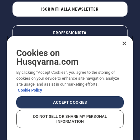
ISCRIVITI ALLA NEWSLETTER
PROFESSIONISTA
Cookies on
Husqvarna.com
By clicking “Accept Cookies”, you agree to the storing of
cookies on your device to enhance site navigation, analyze
site usage, and assist in our marketing efforts.
Cookie Policy
© Husqvarna AB (publ). Tutti i diritti riservati. I prezzi
ACCEPT COOKIES
pubblicati si intendono raccomandati e arrotondati, non
impegnativi, comprensivi di I.V.A. vigente. FERCAD SpA
DO NOT SELL OR SHARE MY PERSONAL
- Via Retrone, 49 - 36077 Altavilla Vic. (VI) - Capitale
INFORMATION
Sociale € 2.000.000 int. vers. P.I. e C.F. 01252490246 -
REA 154821 - Società Unipersonale - Soggetta alla
Direzione e al Coordinamento di FERMAR SpA