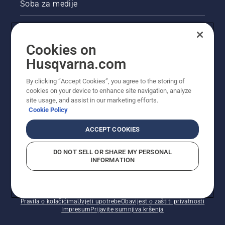
Soba za medije
Akcije
Cookies on
Pravne informacije o proizvodu
Husqvarna.com
Ostale stranice tvrtke Husqvarna
By clicking “Accept Cookies”, you agree to the storing of
cookies on your device to enhance site navigation, analyze
site usage, and assist in our marketing efforts.
Cookie Policy
ACCEPT COOKIES
DO NOT SELL OR SHARE MY PERSONAL
INFORMATION
© Husqvarna AB (jav). Sva prava pridržana. Prikazane
cijene preporučene su maloprodajne cijene.
Pravila o kolačićima
Uvjeti upotrebe
Obavijest o zaštiti privatnosti
Impresum
Prijavite sumnjiva kršenja