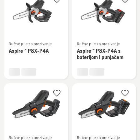
sve
proizvode
Pogledajte
Pogledajte
Ručne pile za orezivanje
Ručne pile za orezivanje
više
više
Aspire™ P8X-P4A
Aspire™ P8X-P4A s
detalja
detalja
baterijom i punjačem
o
o
Aspire™
Aspire™
P8X-
P8X-
P4A
P4A
s
baterijom
i
punjačem
Pogledajte
Pogledajte
Ručne pile za orezivanje
Ručne pile za orezivanje
više
više