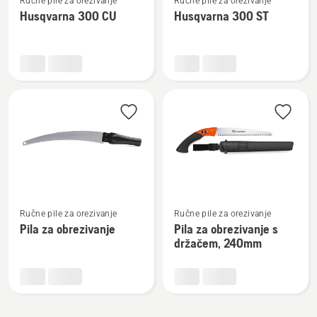
Ručne pile za orezivanje
Ručne pile za orezivanje
više
više
Husqvarna 300 CU
Husqvarna 300 ST
detalja
detalja
o
o
Husqvarna
Husqvarna
300 CU
300 ST
Pogledajte
Pogledajte
Ručne pile za orezivanje
Ručne pile za orezivanje
više
više
Pila za obrezivanje
Pila za obrezivanje s
detalja
detalja
držačem, 240mm
o
o
Pila
Pila
za
za
obrezivanje
obrezivanje