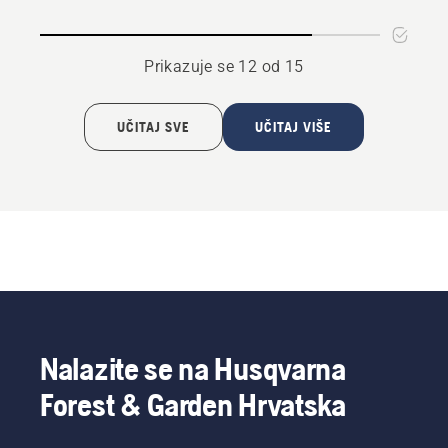
s
držačem,
240mm
Prikazuje se 12 od 15
UČITAJ SVE
UČITAJ VIŠE
Nalazite se na Husqvarna
Forest & Garden Hrvatska