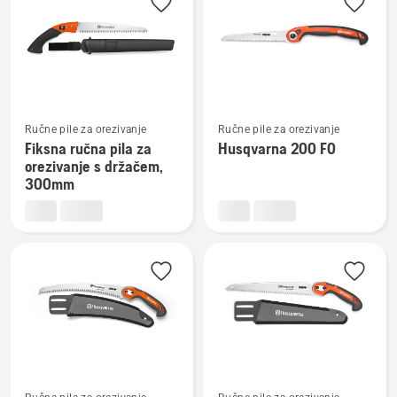
baterijom
i
punjačem
Pogledajte
Pogledajte
Ručne pile za orezivanje
Ručne pile za orezivanje
više
više
Fiksna ručna pila za
Husqvarna 200 FO
detalja
detalja
orezivanje s držačem,
o
o
300mm
Fiksna
Husqvarna
ručna
200 FO
pila
za
orezivanje
s
držačem,
300mm
Pogledajte
Pogledajte