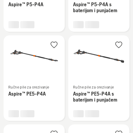
Aspire™ P5-P4A
Aspire™ P5-P4A s
detalja
detalja
baterijom i punjačem
o
o
Aspire™
Aspire™
P5-
P5-
P4A
P4A
s
baterijom
i
punjačem
Pogledajte
Pogledajte
Ručne pile za orezivanje
Ručne pile za orezivanje
više
više
Aspire™ PE5-P4A
Aspire™ PE5-P4A s
detalja
detalja
baterijom i punjačem
o
o
Aspire™
Aspire™
PE5-
PE5-
P4A
P4A
s