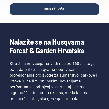
rad s
čistačem
PRIKAŽI VIŠE
šikare
tvrtke
Husqvarna.
Nalazite se na Husqvarna
Forest & Garden Hrvatska
Strast za inovacijama vodi nas od 1689., stoga
ponuda tvrtke Husqvarna obuhvaća
profesionalne proizvode za šumarstvo, parkove i
vrtove. U našim vrhunskim inovacijama
performanse i primjenjivost spajaju se sa
sigurnošću i brigom o okolišu, među kojima
prednjače baterijska rješenja i robotika.