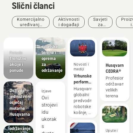
Slični članci
Komercijalno
Aktivnosti
Savjeti
Proiz
Sportski
uređivanje
i događaji
za
i
klubovi
krajolika
kupnju
inova
Kosilice
za
sportske
terene i
Ponude
Trenutne
oprema
akcije i
za
Novosti i
Husqvarna
mediji
ponude
održavanje
CEORA®
Vrhunske
Profesionaln
performanse
održavanje
na travi
Husqvarna,
Doživite
velikih
Izjave
uvijek se
globalni
jedinstveni
terena
Ovi
isplate
predvodnik
osjećaj
strojevi
Komunalne
robotske
motorne
tvrtke
idu
košnje, s
Husqvarna
Oprema
uzbuđenjem
ukorak
za
otkriva
s
održavanje
partnerstvo
Upute i