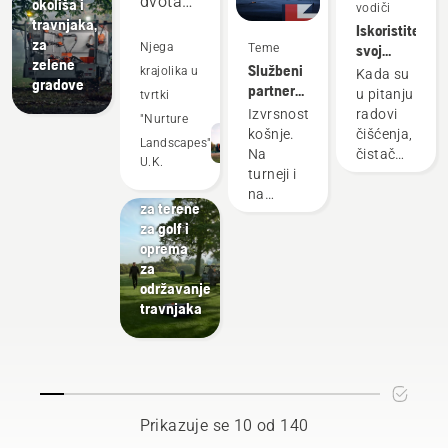
dvotaktnom
okoliša i
vodiči
s
travnjaka,
opremom
Iskoristite
Liverpool
za
i
Njega
Teme
svoj
FC-om –
zelene
Službeni
čistač
legendarnim
nadmašuju
krajolika u
Kada su
gradove
partner
šikare na
nogometnim
u pitanju
u
tvrtki
robotskog
najbolji
klubom.
Izvrsnost
radovi
mnogim
"Nurture
košenja
mogući
košnje.
čišćenja,
područjima.
Landscapes"
za DP
način
Golf
Na
čistač
U.K.
Štedi
World
Tereni
turneji i
šikare
Kosilice
Tour
nam
na
najsvestraniji
za terene
vašem
je alat. U
novac i
za golf i
travnjaku.
ovom
vrijeme,
oprema
vodiču
dok
za
za
održavanje
nam
korisnike
travnjaka
pomaže
čistača
šikare
da
potražite
smanjimo
savjete
vibracije.
za
siguran i
Prikazuje se 10 od 140
učinkovit