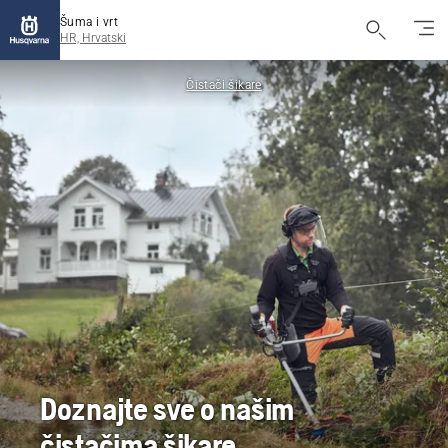
Šuma i vrt
HR, Hrvatski
Čistači šikare
Doznajte sve o našim
čistačima šikare