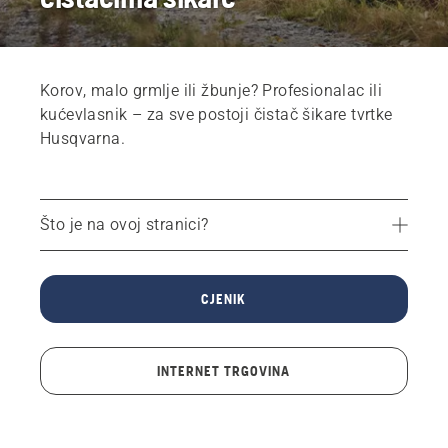
Korov, malo grmlje ili žbunje? Profesionalac ili
kućevlasnik – za sve postoji čistač šikare tvrtke
Husqvarna.
Što je na ovoj stranici?
Preporučeni proizvodi
Servisi
CJENIK
Dijelovi i dodatna oprema
Pronađite Husqvarna trgovinu
INTERNET TRGOVINA