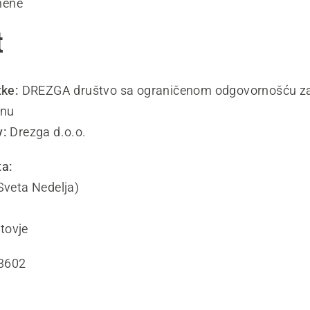
mene
t
tke:
DREZGA društvo sa ograničenom odgovornošću za 
inu
v:
Drezga d.o.o.
ta:
Sveta Nedelja)
tovje
3602