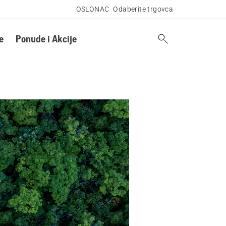
OSLONAC
Odaberite trgovca
e
Ponude i Akcije