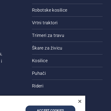
Robotske kosilice
Vrtni traktori
Trimeri za travu
Škare za živicu
u,
Kosilice
i
Puhači
Rideri
ACCEPT COOKIES