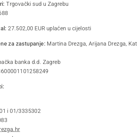
ri:
Trgovački sud u Zagrebu
688
al:
27.502,00 EUR uplaćen u cijelosti
ne za zastupanje:
Martina Drezga, Arijana Drezga, Ka
ačka banka d.d. Zagreb
600001101258249
i:
01 i 01/3335302
083
rezga.hr