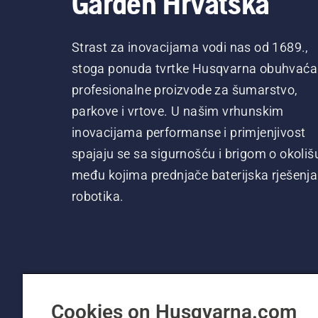
Garden Hrvatska
Strast za inovacijama vodi nas od 1689.,
stoga ponuda tvrtke Husqvarna obuhvaća
profesionalne proizvode za šumarstvo,
parkove i vrtove. U našim vrhunskim
inovacijama performanse i primjenjivost
spajaju se sa sigurnošću i brigom o okoliš
među kojima prednjače baterijska rješenja 
robotika.
Cookies on Husqvarna.com