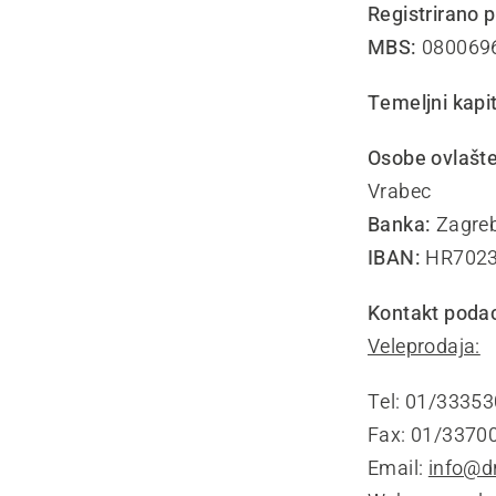
Registrirano p
MBS:
080069
Temeljni kapit
Osobe ovlašte
Vrabec
Banka:
Zagreb
IBAN:
HR7023
Kontakt podac
Veleprodaja:
Tel: 01/33353
Fax: 01/3370
Email:
info@d