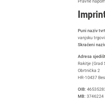
Pravne napo
Imprin
Puni naziv tvr
vanjsku trgov
Skraćeni nazi
Adresa sjediš
Rakitje (Grad 
Obrtnička 2
HR-10437 Bes
OIB:
4653528
MB:
3746224