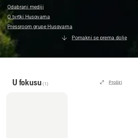
Odabrani mediji
O tvrtki Husqvarna
Pressroom grupe Husqvarna
Pomakni se prema dolje
U fokusu
Proširi
(
1
)