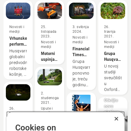
Novosti i
25.
3. svibnja
26.
mediji
listopada
2024.
travnja
2023.
2021.
Vrhunske
Novosti i
Novosti i
mediji
Novosti i
performanse
mediji
mediji
Financial
na travi
Husqvarna,
Motorni
Grupa
Times
uvijek se
globalni
uspinjač:
Husqvarna
Grupu
isplate
Grupa
predvodnik
Husqvarna®
pozdravlja
Husqvarna
U novoj
Husqvarna
robotske
x
novo
ponovno
studiji
ponovno
košnje, s
Skylotec
istraživanje
je
sveučilišta
je, treću
uzbuđenjem
o
ocijenio
u
godinu
otkriva
sigurnosti
kao
Za
Oxfordu
za
partnerstvo
2.
robotskih
„klimatskog
profesionalce
o
redom, u
s
studenoga
kosilica
Otkrijte
predvodnika“
opasnosti
Financial
2021.
Liverpool
novu
koju
Times
26.
Upute i
FC-om –
platformu
robotske
travnja
vodiči
ocijenjena
legendarnim
komercijalnih
2021.
kosilice
Važna
2.
kao
nogometnim
robotskih
Novosti i
listopada
predstavljaju
Cookies on
sigurnosna
„klimatski
klubom.
mediji
2024.
kosilica
za ježeve