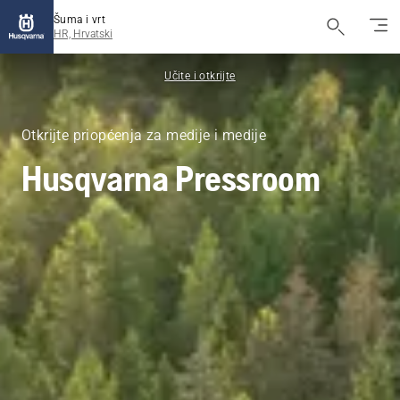
Šuma i vrt
HR, Hrvatski
Učite i otkrijte
Otkrijte priopćenja za medije i medije
Husqvarna Pressroom