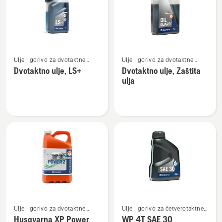
proizvode
Pogledajte
Pogledajte
Ulje i gorivo za dvotaktne
Ulje i gorivo za dvotaktne
više
više
motore
motore
Dvotaktno ulje, LS+
Dvotaktno ulje, Zaštita
detalja
detalja
ulja
o
o
Dvotaktno
Dvotaktno
ulje,
ulje,
LS+
Zaštita
ulja
Pogledajte
Pogledajte
Ulje i gorivo za dvotaktne
Ulje i gorivo za četverotaktne
više
više
motore
motore
Husqvarna XP Power
WP 4T SAE 30