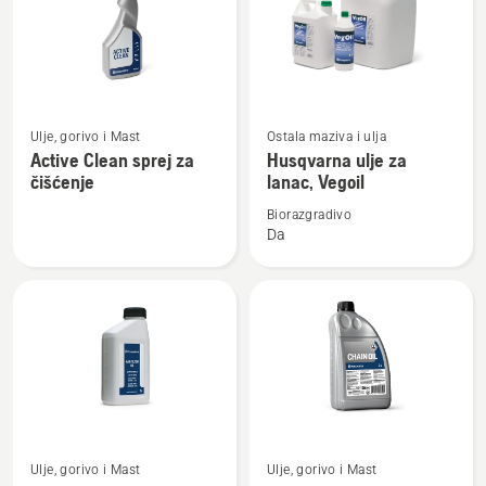
Pogledajte
Pogledajte
Ulje, gorivo i Mast
Ostala maziva i ulja
više
više
Active Clean sprej za
Husqvarna ulje za
detalja
detalja
čišćenje
lanac, Vegoil
o
o
Biorazgradivo
Active
Husqvarna
Da
Clean
ulje
sprej
za
za
lanac,
čišćenje
Vegoil
Pogledajte
Pogledajte
Ulje, gorivo i Mast
Ulje, gorivo i Mast
više
više