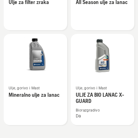
Ulje za filter zraka
All Season ulje za lanac
detalja
detalja
o
o
Ulje
All
za
Season
filter
ulje
zraka
za
lanac
Pogledajte
Pogledajte
Ulje, gorivo i Mast
Ulje, gorivo i Mast
više
više
Mineralno ulje za lanac
ULJE ZA BIO LANAC X-
detalja
detalja
GUARD
o
o
Biorazgradivo
Mineralno
ULJE
Da
ulje
ZA
za
BIO
lanac
LANAC