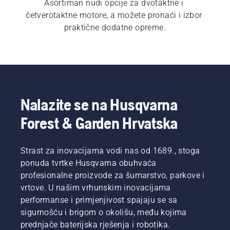
Asortiman nudi opcije za dvotaktne i 
četverotaktne motore, a možete pronaći i izbor 
praktične dodatne opreme.
Nalazite se na Husqvarna
Forest & Garden Hrvatska
Strast za inovacijama vodi nas od 1689., stoga
ponuda tvrtke Husqvarna obuhvaća
profesionalne proizvode za šumarstvo, parkove i
vrtove. U našim vrhunskim inovacijama
performanse i primjenjivost spajaju se sa
sigurnošću i brigom o okolišu, među kojima
prednjače baterijska rješenja i robotika.