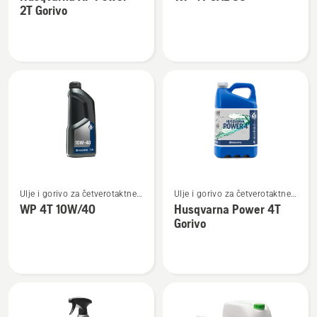
detalja
detalja
2T Gorivo
o
o
Husqvarna
WP 4T
XP
SAE 30
Power
2T
Gorivo
Pogledajte
Pogledajte
Ulje i gorivo za četverotaktne
Ulje i gorivo za četverotaktne
više
više
motore
motore
WP 4T 10W/40
Husqvarna Power 4T
detalja
detalja
Gorivo
o
o
WP 4T
Husqvarna
10W/40
Power
4T
Gorivo