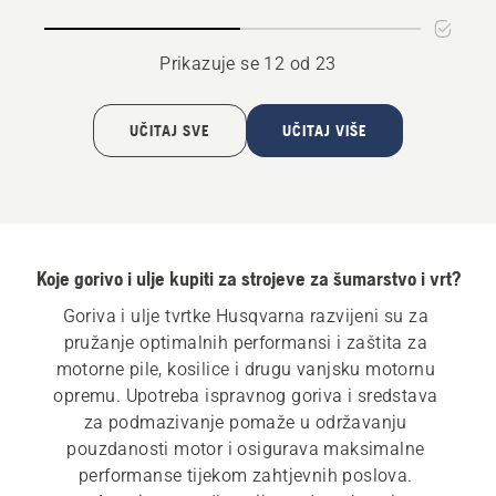
X-
GUARD
Prikazuje se 12 od 23
UČITAJ SVE
UČITAJ VIŠE
Koje gorivo i ulje kupiti za strojeve za šumarstvo i vrt?
Goriva i ulje tvrtke Husqvarna razvijeni su za 
pružanje optimalnih performansi i zaštita za 
motorne pile, kosilice i drugu vanjsku motornu 
opremu. Upotreba ispravnog goriva i sredstava 
za podmazivanje pomaže u održavanju 
pouzdanosti motor i osigurava maksimalne 
performanse tijekom zahtjevnih poslova. 