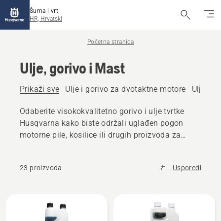
Šuma i vrt
HR, Hrvatski
Početna stranica
Ulje, gorivo i Mast
Prikaži sve
Ulje i gorivo za dvotaktne motore
Ulje i g
Odaberite visokokvalitetno gorivo i ulje tvrtke
Husqvarna kako biste održali uglađen pogon
motorne pile, kosilice ili drugih proizvoda za
upotrebu na otvorenom.
23 proizvoda
Usporedi
Učitaj
sve