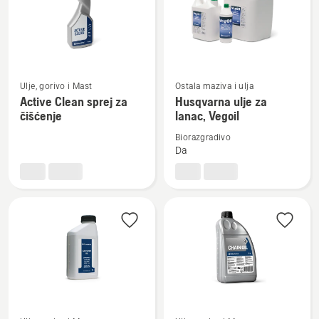
proizvode
Pogledajte
Pogledajte
Ulje, gorivo i Mast
Ostala maziva i ulja
više
više
Active Clean sprej za
Husqvarna ulje za
čišćenje
lanac, Vegoil
detalja
detalja
o
o
Biorazgradivo
Active
Husqvarna
Da
Clean
ulje
sprej
za
za
lanac,
čišćenje
Vegoil
Pogledajte
Pogledajte