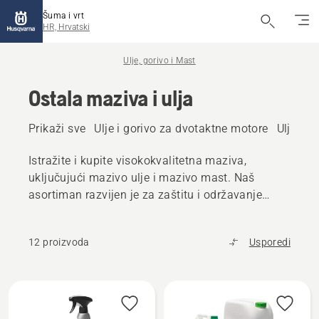
Šuma i vrt
HR, Hrvatski
Ulje, gorivo i Mast
Ostala maziva i ulja
Prikaži sve
Ulje i gorivo za dvotaktne motore
Ulje i g
Istražite i kupite visokokvalitetna maziva,
uključujući mazivo ulje i mazivo mast. Naš
asortiman razvijen je za zaštitu i održavanje
proizvoda tvrtke Husqvarna čak i u zahtjevnim
uvjetima.
12 proizvoda
Usporedi
Učitaj
sve