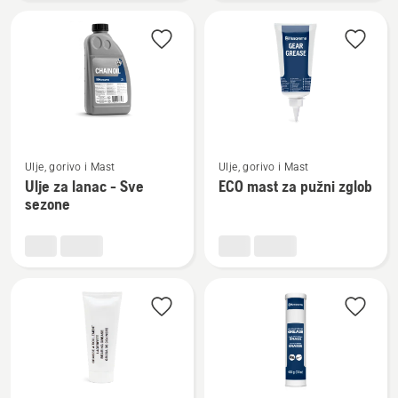
lanac
LANAC
X-
GUARD
Pogledajte
Pogledajte
Ulje, gorivo i Mast
Ulje, gorivo i Mast
više
više
Ulje za lanac - Sve
ECO mast za pužni zglob
detalja
detalja
sezone
o
o
Ulje
ECO
za
mast
lanac
za
-
pužni
Sve
zglob
sezone