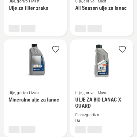
Ulje, gorivo i Mast
Ulje, gorivo i Mast
više
više
Ulje za filter zraka
All Season ulje za lanac
detalja
detalja
o
o
Ulje
All
za
Season
filter
ulje
zraka
za
lanac
Pogledajte
Pogledajte
Ulje, gorivo i Mast
Ulje, gorivo i Mast
više
više
Mineralno ulje za lanac
ULJE ZA BIO LANAC X-
GUARD
detalja
detalja
o
o
Biorazgradivo
Mineralno
ULJE
Da
ulje
ZA
za
BIO