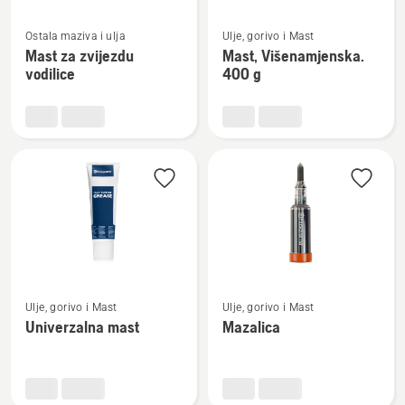
Pogledajte
Pogledajte
Ostala maziva i ulja
Ulje, gorivo i Mast
više
više
Mast za zvijezdu
Mast, Višenamjenska.
detalja
detalja
vodilice
400 g
o
o
Mast
Mast,
za
Višenamjenska.
zvijezdu
400
vodilice
g
Pogledajte
Pogledajte
Ulje, gorivo i Mast
Ulje, gorivo i Mast
više
više
Univerzalna mast
Mazalica
detalja
detalja
o
o
Univerzalna
Mazalica
mast