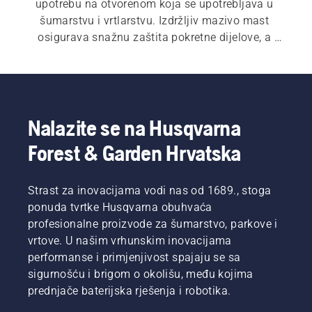
upotrebu na otvorenom koja se upotrebljava u 
šumarstvu i vrtlarstvu. Izdržljiv mazivo mast 
osigurava snažnu zaštita pokretne dijelove, a 
mazivo ulje osigurava učinkovito podmazivanje i 
smanjuje trošenje.
Nalazite se na Husqvarna
Forest & Garden Hrvatska
Strast za inovacijama vodi nas od 1689., stoga
ponuda tvrtke Husqvarna obuhvaća
profesionalne proizvode za šumarstvo, parkove i
vrtove. U našim vrhunskim inovacijama
performanse i primjenjivost spajaju se sa
sigurnošću i brigom o okolišu, među kojima
prednjače baterijska rješenja i robotika.