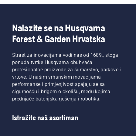
izaslanika.
kojima
osigurava
morate
Oni su
se
njegovo
mijenjati
naš tim
možete
kretanje
češće.
H. I oni
sami
po
Ulje je
Nalazite se na Husqvarna
su naši
pobrinuti.
vodilici
moguće
Forest & Garden Hrvatska
najzahtjevniji
bez
ispustiti
korisnici.
trenja.
na dva
To
načina.
Strast za inovacijama vodi nas od 1689., stoga
produljuje
Oba su
vijek
prikazana
ponuda tvrtke Husqvarna obuhvaća
trajanja
u
profesionalne proizvode za šumarstvo, parkove i
vodilice i
videozapisu.
vrtove. U našim vrhunskim inovacijama
lanca.
performanse i primjenjivost spajaju se sa
Pratite
sigurnošću i brigom o okolišu, među kojima
upute iz
ovog
prednjače baterijska rješenja i robotika.
kratkog
videozapisa
kako
Istražite naš asortiman
biste
naučili
kako