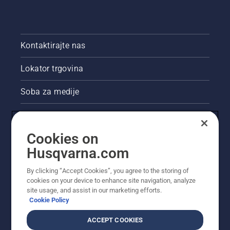
provjeriti
ispravnost
sustava
za
Kontaktirajte nas
podmazivanje
lanca
Lokator trgovina
motorne
pile.
Prvo
Soba za medije
provjerite
razinu
Akcije
ulja.
Pokrenite
Cookies on
Pravne informacije o proizvodu
motornu
Husqvarna.com
pilu i
obavezno
Ostale stranice tvrtke Husqvarna
otpustite
By clicking “Accept Cookies”, you agree to the storing of
kočnicu
cookies on your device to enhance site navigation, analyze
site usage, and assist in our marketing efforts.
lanca.
Cookie Policy
Povećajte
broj
ACCEPT COOKIES
okretaja