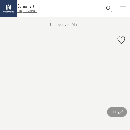
Šuma i vrt
HR, Hrvatski
Ulje, gorivo i Mast
1/1