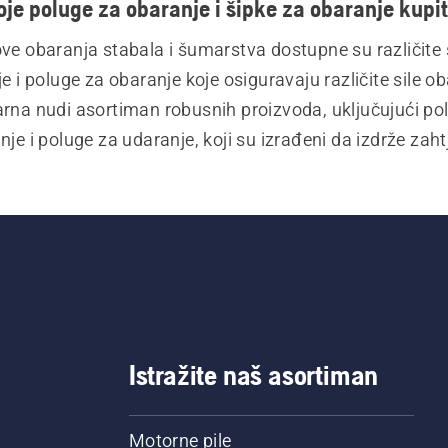
oje poluge za obaranje i šipke za obaranje kupit
ve obaranja stabala i šumarstva dostupne su različite š
e i poluge za obaranje koje osiguravaju različite sile ob
na nudi asortiman robusnih proizvoda, uključujući pol
nje i poluge za udaranje, koji su izrađeni da izdrže zaht
 Bez obzira jeste li profesionalac ili povremeno obarate
imamo vodilice i poluge koje ispunjavaju vaše potrebe.
Istražite naš asortiman
Motorne pile