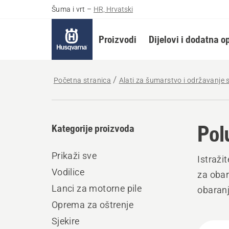
Šuma i vrt
–
HR, Hrvatski
Proizvodi
Dijelovi i dodatna 
Početna stranica
Alati za šumarstvo i održavanje 
Pol
Kategorije proizvoda
Prikaži sve
Istraži
Vodilice
za obar
Lanci za motorne pile
obaranj
Oprema za oštrenje
Sjekire
Učita