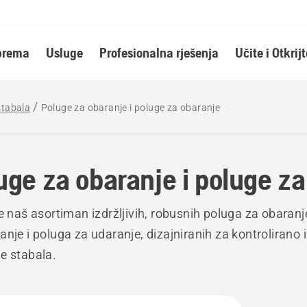
oprema
Usluge
Profesionalna rješenja
Učite i Otkrijt
stabala
Poluge za obaranje i poluge za obaranje
uge za obaranje i poluge za
te naš asortiman izdržljivih, robusnih poluga za obaranj
anje i poluga za udaranje, dizajniranih za kontrolirano 
e stabala.
j