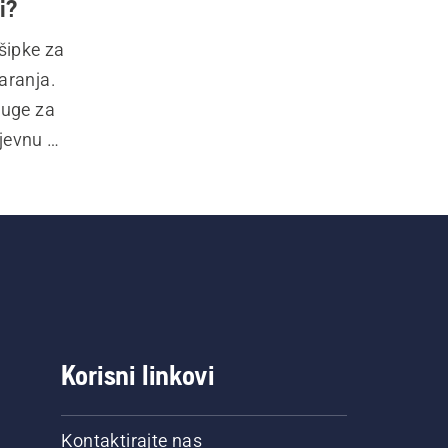
i?
ipke za 
aranja. 
uge za 
jevnu 
 stabla, 
Korisni linkovi
Kontaktirajte nas