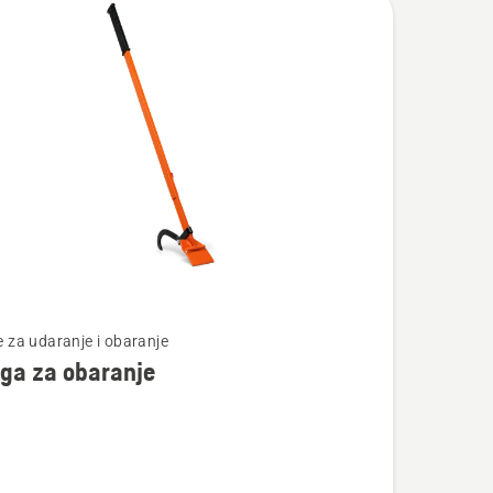
vode
jte
 za udaranje i obaranje
ga za obaranje