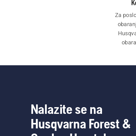
K
Za poslo
obaranj
Husqvar
obara
upotrebu.
Nalazite se na
Husqvarna Forest &