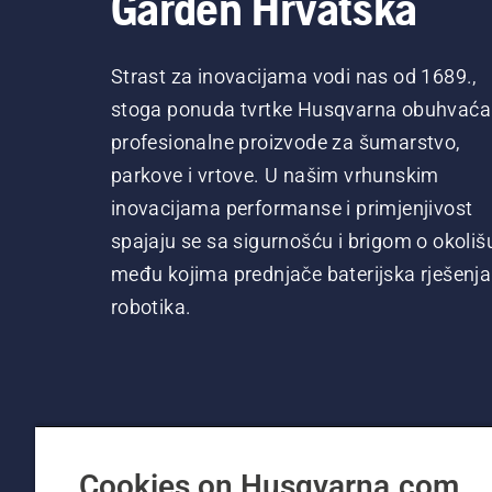
Garden Hrvatska
Strast za inovacijama vodi nas od 1689.,
stoga ponuda tvrtke Husqvarna obuhvaća
profesionalne proizvode za šumarstvo,
parkove i vrtove. U našim vrhunskim
inovacijama performanse i primjenjivost
spajaju se sa sigurnošću i brigom o okoliš
među kojima prednjače baterijska rješenja 
robotika.
Cookies on Husqvarna.com