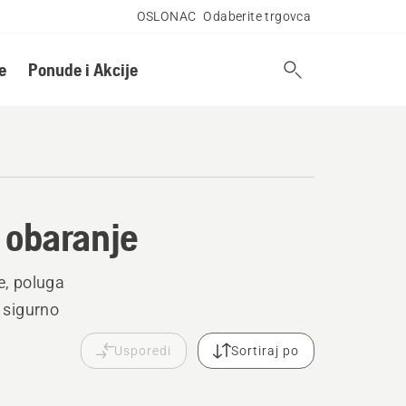
OSLONAC
Odaberite trgovca
e
Ponude i Akcije
 obaranje
e, poluga
i sigurno
Usporedi
Sortiraj po