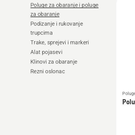
Poluge za obaranje i poluge
sve
za obaranje
proiz
Podizanje i rukovanje
trupcima
Trake, sprejevi i markeri
Alat pojasevi
Klinovi za obaranje
Rezni oslonac
Pogleda
Poluge
više
Polu
detalja
o
Poluga
za