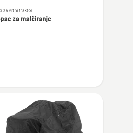
te
ci za vrtni traktor
pac za malčiranje
c
je