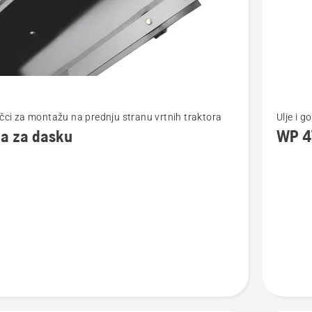
jte
Pogledaj
učci za montažu na prednju stranu vrtnih traktora
Ulje i 
više
a za dasku
WP 4
detalja
o
WP 4T
SAE 30