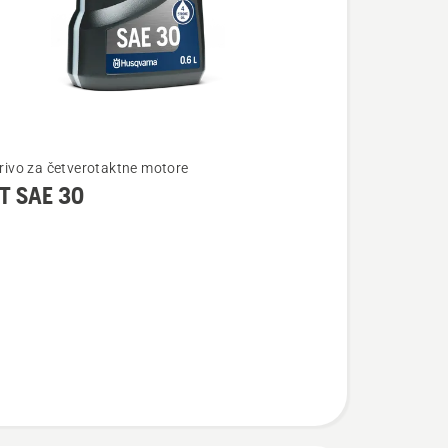
te
gorivo za četverotaktne motore
T SAE 30