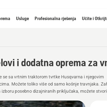
oprema
Usluge
Profesionalna rješenja
Učite i Otkrijt
elovi i dodatna oprema za v
e se sa vrtnim traktorom tvrtke Husqvarna i njegovim
čcima. Možete toliko više od samo košnje travnjaka. Zah
 izboru posebno dizajniranih priključaka, možete stvori
nog partnera u vrtu za cijelu godinu.
j