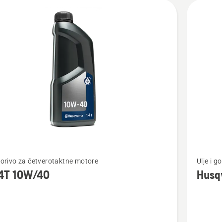
jte
Pogledaj
 gorivo za četverotaktne motore
Ulje i 
više
4T 10W/40
Husq
detalja
o
Husqvar