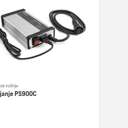
te
 za vožnju
janje PS900C
je