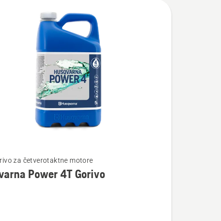
te
gorivo za četverotaktne motore
varna Power 4T Gorivo
na