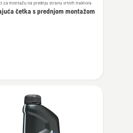
čci za montažu na prednju stranu vrtnih traktora
rajuća četka s prednjom montažom
ća
m
om