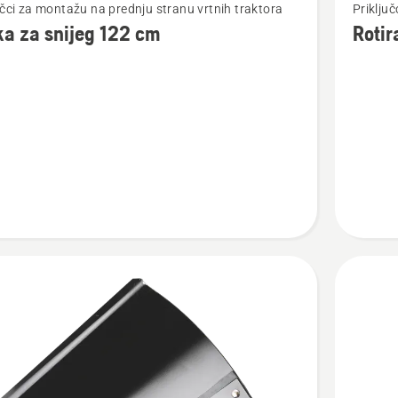
učci za montažu na prednju stranu vrtnih traktora
Priklju
više
a za snijeg 122 cm
Roti
detalja
o
Rotiraju
četka
s
prednjo
montaž