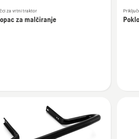
jte
Pogledaj
učci za vrtni traktor
Priključ
više
opac za malčiranje
Poklo
detalja
o
ac
Poklopa
za
nje
malčiran