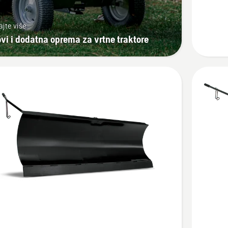
ajte više
ovi i dodatna oprema za vrtne traktore
jte
Pogledaj