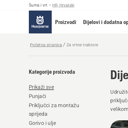
Šuma i vrt
–
HR, Hrvatski
Proizvodi
Dijelovi i dodatna 
Početna stranica
Za vrtne traktore
Dij
Kategorije proizvoda
Prikaži sve
Udružit
Punjači
priklju
Priključci za montažu
velikom
sprijeda
svestra
Gorivo i ulje
Učita