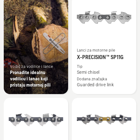
sve
proizvode
Pogledajte
Lanci za motorne pile
više
X-PRECISION™ SP11G
detalja
Vodič za vodilice i lance
Tip
o
Pronađite idealnu
Semi chisel
X-
vodilicu i lanac koji
Dodana značajka
pristaju motornoj pili
Guarded drive link
PRECISION™
SP11G