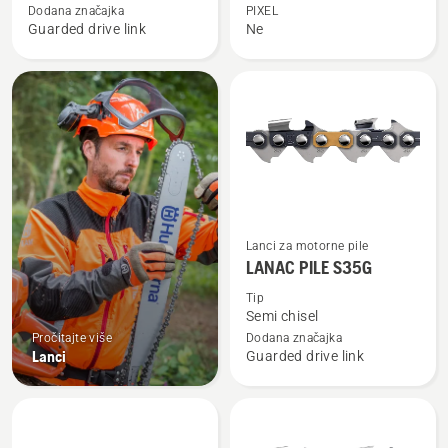
X-
X-
Dodana značajka
PIXEL
Guarded drive link
Ne
CUT
CUT
SP33G
C33
Pogledajte
Lanci za motorne pile
više
LANAC PILE S35G
detalja
Tip
o
Semi chisel
LANAC
Pročitajte više
Dodana značajka
Lanci
Guarded drive link
PILE
S35G