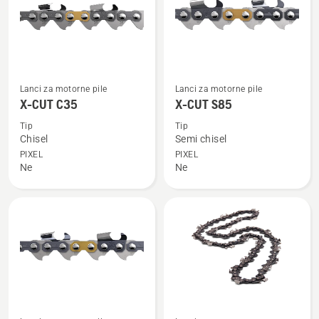
Pogledajte
Pogledajte
Lanci za motorne pile
Lanci za motorne pile
više
više
X-CUT C35
X-CUT S85
detalja
detalja
Tip
Tip
o
o
Chisel
Semi chisel
X-
X-
PIXEL
PIXEL
Ne
Ne
CUT
CUT
C35
S85