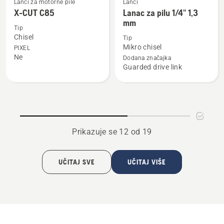
Lanci za motorne pile
Lanci
Pogledajte
Pogledajte
X-CUT C85
Lanac za pilu 1/4" 1,3
više
više
mm
detalja
detalja
Tip
Chisel
Tip
o
o
Mikro chisel
PIXEL
X-
Lanac
Ne
Dodana značajka
CUT
za
Guarded drive link
C85
pilu
1/4"
1,3
mm
Prikazuje se 12 od 19
UČITAJ SVE
UČITAJ VIŠE