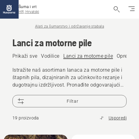
Šuma i vrt
HR, Hrvatski
Alati za šumarstvo i održavanje stabala
Lanci za motorne pile
Prikaži sve
Vodilice
Lanci za motorne pile
Oprema z
Istražite naš asortiman lanaca za motorne pile i
štapnih pila, dizajniranih za učinkovito rezanje i
dugotrajnu izdržljivost. Pronađite odgovarajući
lanac za svoju motornu pilu ili štapnu pila, bez
obzira na to režete li drvo za ogrjev, održavate
Filtar
stabla ili se bavite profesionalnim šumarskim
radovima.
19 proizvoda
Usporedi
Učitaj