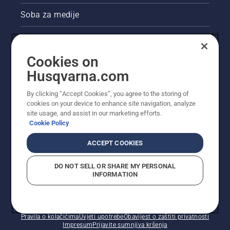
Soba za medije
Akcije
Cookies on
Pravne informacije o proizvodu
Husqvarna.com
Ostale stranice tvrtke Husqvarna
By clicking “Accept Cookies”, you agree to the storing of
cookies on your device to enhance site navigation, analyze
site usage, and assist in our marketing efforts.
Cookie Policy
ACCEPT COOKIES
DO NOT SELL OR SHARE MY PERSONAL
INFORMATION
© Husqvarna AB (jav). Sva prava pridržana. Prikazane
cijene preporučene su maloprodajne cijene.
Pravila o kolačićima
Uvjeti upotrebe
Obavijest o zaštiti privatnosti
Impresum
Prijavite sumnjiva kršenja