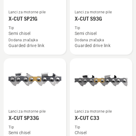
Pogledajte
Pogledajte
Lanci za motorne pile
Lanci za motorne pile
više
više
X-CUT SP21G
X-CUT S93G
detalja
detalja
Tip
Tip
o
o
Semi chisel
Semi chisel
X-
X-
Dodana značajka
Dodana značajka
Guarded drive link
Guarded drive link
CUT
CUT
SP21G
S93G
Pogledajte
Pogledajte
Lanci za motorne pile
Lanci za motorne pile
više
više
X-CUT SP33G
X-CUT C33
detalja
detalja
Tip
Tip
o
o
Semi chisel
Chisel