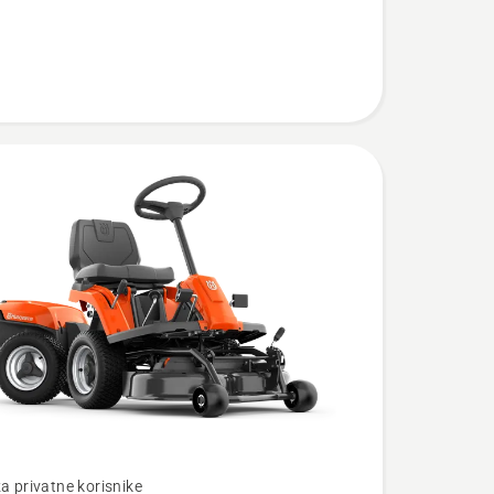
te
za privatne korisnike