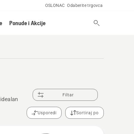
OSLONAC
Odaberite trgovca
e
Ponude i Akcije
Filtar
 idealan
Usporedi
Sortiraj po