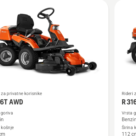
jte
Pogledaj
i za privatne korisnike
Rideri 
16T AWD
R 31
više
detalja
 goriva
Vrsta g
in
Benzi
o
a košnje
Širina 
R 316Ts
cm
112 c