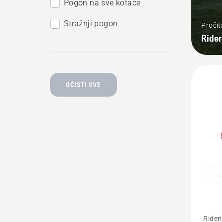
Pogon na sve kotače
Stražnji pogon
Pročit
Rider
OČISTI SVE
Pogleda
Rider