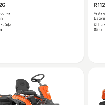
12C
R 112
više
detalja
 goriva
Vrsta g
in
Bateri
o
a košnje
Širina 
R 112iC
m
85 cm