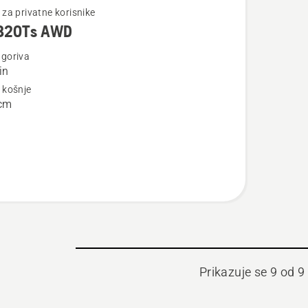
jte
i za privatne korisnike
320Ts AWD
 goriva
in
a košnje
Ts
cm
Prikazuje se 9 od 9