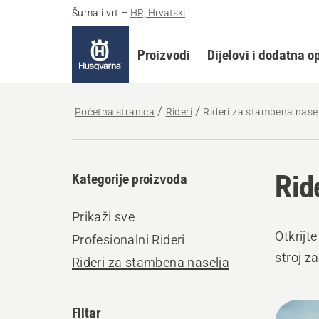
Šuma i vrt
–
HR, Hrvatski
Proizvodi
Dijelovi i dodatna 
Početna stranica
Rideri
Rideri za stambena nase
Rid
Kategorije proizvoda
Prikaži sve
Otkrijt
Profesionalni Rideri
stroj za
Rideri za stambena naselja
Učita
Filtar