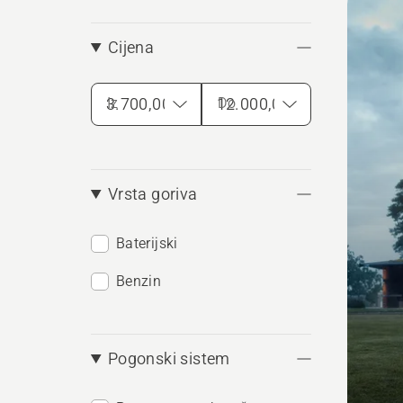
sve
proiz
Cijena
Iz
Do
Vrsta goriva
Baterijski
Benzin
Pogonski sistem