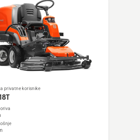
te
za privatne korisnike
18T
oriva
n
košnje
m