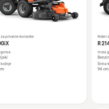
jte
Pogledaj
i za privatne korisnike
Rideri 
00iX
R 21
više
detalja
 goriva
Vrsta g
ijski
Benzi
o
a košnje
Širina 
R 214TC
cm
94 cm