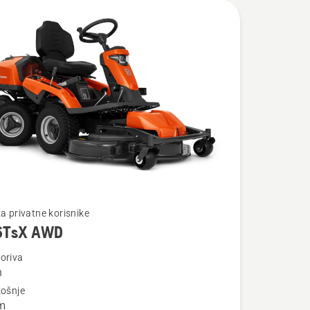
te
za privatne korisnike
6TsX AWD
oriva
n
košnje
X
m