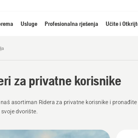
oprema
Usluge
Profesionalna rješenja
Učite i Otkrijt
lja
eri za privatne korisnike
e naš asortiman Ridera za privatne korisnike i pronađite
 svoje dvorište.
j