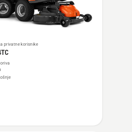
te
za privatne korisnike
4TC
oriva
n
košnje