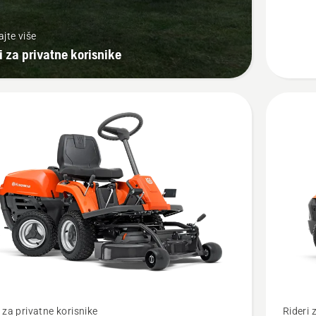
ajte više
i za privatne korisnike
jte
Pogledaj
i za privatne korisnike
Rideri 