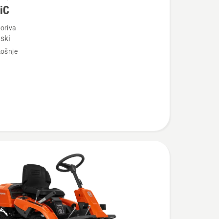
iC
oriva
jski
košnje