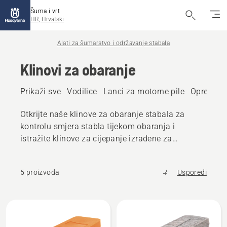
Šuma i vrt
HR, Hrvatski
Alati za šumarstvo i održavanje stabala
Klinovi za obaranje
Prikaži sve
Vodilice
Lanci za motorne pile
Oprema z
Otkrijte naše klinove za obaranje stabala za
kontrolu smjera stabla tijekom obaranja i
istražite klinove za cijepanje izrađene za
maksimalno cijepanje.
5 proizvoda
Usporedi
Učitaj
sve