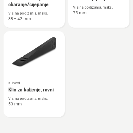
detalja
detalja
obaranje/cijepanje
Visina podizanja, maks.
o
o
75 mm
Visina podizanja, maks.
Klin
Klin
38 – 42 mm
od
za
aluminija
cijepanje
za
obaranje/cijepanje
Pogledajte
Klinovi
više
Klin za kaljenje, ravni
detalja
o
Visina podizanja, maks.
50 mm
Klin
za
kaljenje,
ravni