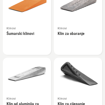
proizvode
Pogledajte
Pogledajte
Klinovi
Klinovi
više
više
Šumarski klinovi
Klin za obaranje
detalja
detalja
o
o
Šumarski
Klin
klinovi
za
obaranje
Pogledajte
Pogledajte
Klinovi
Klinovi
više
više
Klin od aluminija za
Klin za cijepanje