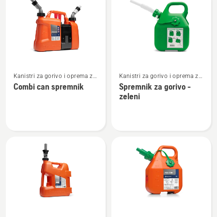
sve
proizvode
Pogledajte
Pogledajte
Kanistri za gorivo i oprema za
Kanistri za gorivo i oprema za
više
više
punjenje
punjenje
Combi can spremnik
Spremnik za gorivo -
detalja
detalja
zeleni
o
o
Combi
Spremnik
can
za
spremnik
gorivo
-
zeleni
Pogledajte
Pogledajte