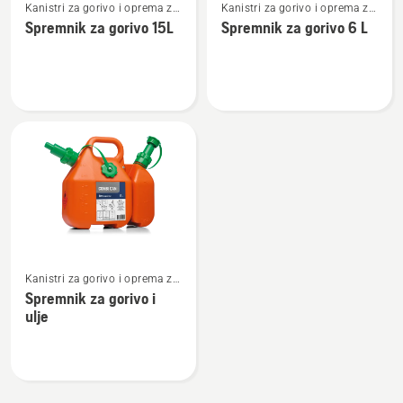
Kanistri za gorivo i oprema za
Kanistri za gorivo i oprema za
više
više
punjenje
punjenje
Spremnik za gorivo 15L
Spremnik za gorivo 6 L
detalja
detalja
o
o
Spremnik
Spremnik
za
za
gorivo
gorivo
15L
6 L
Pogledajte
Kanistri za gorivo i oprema za
više
punjenje
Spremnik za gorivo i
detalja
ulje
o
Spremnik
za
gorivo