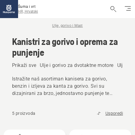
Šuma i vrt
HR, Hrvatski
Ulje, gorivo i Mast
Kanistri za gorivo i oprema za
punjenje
Prikaži sve
Ulje i gorivo za dvotaktne motore
Ulje i g
Istražite naš asortiman kanisera za gorivo,
benzin i izljeva za kanta za gorivo. Svi su
dizajnirani za brzo, jednostavno punjenje te
smanjenu opasnost od slučajnog prolijevanja.
5 proizvoda
Usporedi
Učitaj