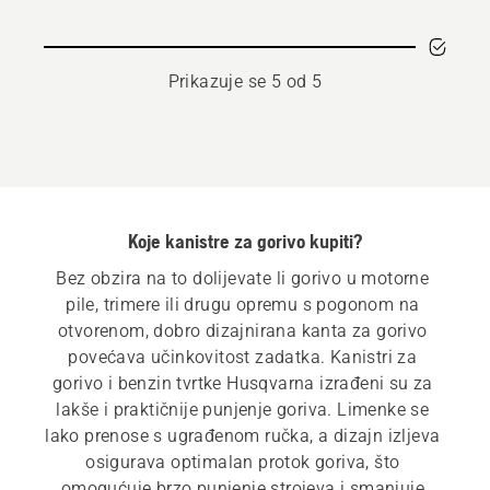
i
ulje
Prikazuje se 5 od 5
Koje kanistre za gorivo kupiti?
Bez obzira na to dolijevate li gorivo u motorne 
pile, trimere ili drugu opremu s pogonom na 
otvorenom, dobro dizajnirana kanta za gorivo 
povećava učinkovitost zadatka. Kanistri za 
gorivo i benzin tvrtke Husqvarna izrađeni su za 
lakše i praktičnije punjenje goriva. Limenke se 
lako prenose s ugrađenom ručka, a dizajn izljeva 
osigurava optimalan protok goriva, što 
omogućuje brzo punjenje strojeva i smanjuje 