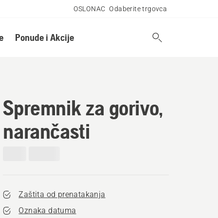
OSLONAC
Odaberite trgovca
e
Ponude i Akcije
Spremnik za gorivo,
narančasti
Zaštita od prenatakanja
Oznaka datuma