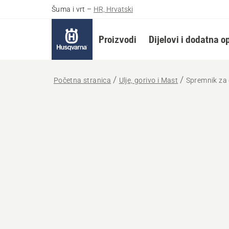
Šuma i vrt
–
HR, Hrvatski
Proizvodi
Dijelovi i dodatna 
Početna stranica
Ulje, gorivo i Mast
Spremnik za 