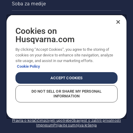
Prvo
Soba za medije
provjerite
razinu
Akcije
ulja.
Pokrenite
Cookies on
Pravne informacije o proizvodu
motornu
Husqvarna.com
pilu i
obavezno
Ostale stranice tvrtke Husqvarna
otpustite
By clicking “Accept Cookies”, you agree to the storing of
kočnicu
cookies on your device to enhance site navigation, analyze
site usage, and assist in our marketing efforts.
lanca.
Cookie Policy
Povećajte
broj
ACCEPT COOKIES
okretaja
motora
motorne
DO NOT SELL OR SHARE MY PERSONAL
INFORMATION
pile
nekoliko
centimetara
© Husqvarna AB (jav). Sva prava pridržana. Prikazane
od debla
cijene preporučene su maloprodajne cijene.
stabla.
Pravila o kolačićima
Uvjeti upotrebe
Obavijest o zaštiti privatnosti
Impresum
Prijavite sumnjiva kršenja
Ulje na
deblu