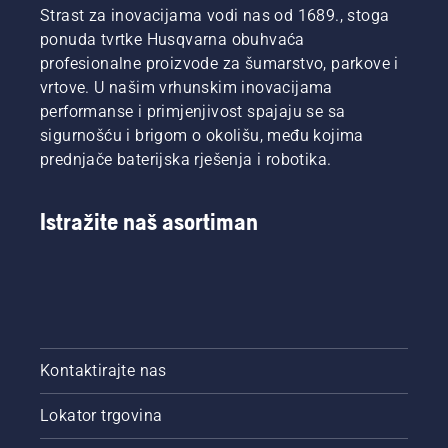
Strast za inovacijama vodi nas od 1689., stoga
produljuje
Oba su
vijek
prikazana
ponuda tvrtke Husqvarna obuhvaća
trajanja
u
profesionalne proizvode za šumarstvo, parkove i
vodilice i
videozapisu.
vrtove. U našim vrhunskim inovacijama
lanca.
performanse i primjenjivost spajaju se sa
Pratite
sigurnošću i brigom o okolišu, među kojima
upute iz
ovog
prednjače baterijska rješenja i robotika.
kratkog
videozapisa
kako
Istražite naš asortiman
biste
naučili
kako
provjeriti
ispravnost
sustava
za
Kontaktirajte nas
podmazivanje
lanca
Lokator trgovina
motorne
pile.