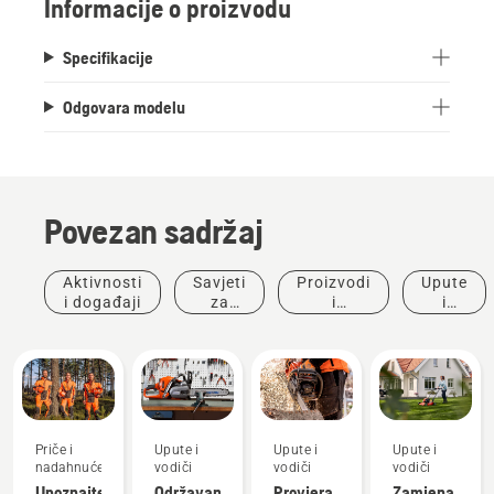
Informacije o proizvodu
Specifikacije
Odgovara modelu
Povezan sadržaj
Aktivnosti
Savjeti
Proizvodi
Upute
i događaji
za
i
i
kupnju
inovacije
vodiči
Priče i
Upute i
Upute i
Upute i
nadahnuće
vodiči
vodiči
vodiči
Upoznajte
Održavanje
Provjera
Zamjena