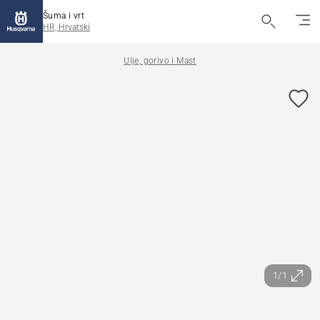
Šuma i vrt
HR, Hrvatski
Ulje, gorivo i Mast
1/1