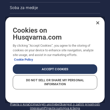
pile.
Prvo
Soba za medije
provjerite
razinu
Akcije
ulja.
Pokrenite
Cookies on
Pravne informacije o proizvodu
motornu
Husqvarna.com
pilu i
obavezno
Ostale stranice tvrtke Husqvarna
otpustite
By clicking “Accept Cookies”, you agree to the storing of
kočnicu
cookies on your device to enhance site navigation, analyze
site usage, and assist in our marketing efforts.
lanca.
Cookie Policy
Povećajte
broj
ACCEPT COOKIES
okretaja
motora
motorne
DO NOT SELL OR SHARE MY PERSONAL
INFORMATION
pile
nekoliko
centimetara
© Husqvarna AB (jav). Sva prava pridržana. Prikazane
od debla
cijene preporučene su maloprodajne cijene.
stabla.
Pravila o kolačićima
Uvjeti upotrebe
Obavijest o zaštiti privatnosti
Impresum
Prijavite sumnjiva kršenja
Ulje na