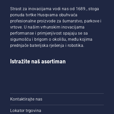
To
načina.
Strast za inovacijama vodi nas od 1689., stoga
produljuje
Oba su
vijek
prikazana
ponuda tvrtke Husqvarna obuhvaća
trajanja
u
profesionalne proizvode za šumarstvo, parkove i
vodilice i
videozapisu.
vrtove. U našim vrhunskim inovacijama
lanca.
performanse i primjenjivost spajaju se sa
Pratite
sigurnošću i brigom o okolišu, među kojima
upute iz
ovog
prednjače baterijska rješenja i robotika.
kratkog
videozapisa
kako
Istražite naš asortiman
biste
naučili
kako
provjeriti
ispravnost
sustava
za
Kontaktirajte nas
podmazivanje
lanca
Lokator trgovina
motorne