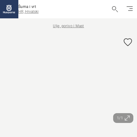
Šuma i vrt
HR, Hrvatski
Ulje, gorivo i Mast
1/1