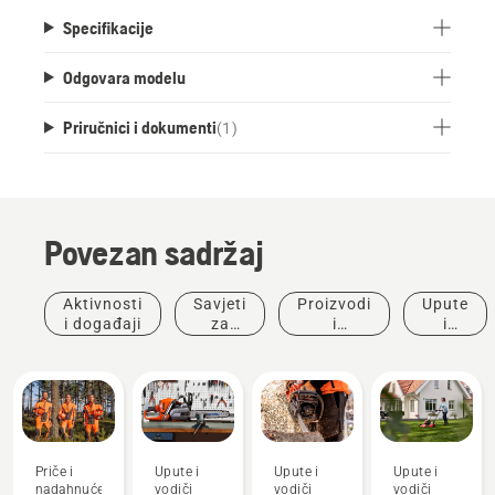
Specifikacije
Odgovara modelu
Priručnici i dokumenti
(
1
)
Povezan sadržaj
Aktivnosti
Savjeti
Proizvodi
Upute
i događaji
za
i
i
kupnju
inovacije
vodiči
Priče i
Upute i
Upute i
Upute i
nadahnuće
vodiči
vodiči
vodiči