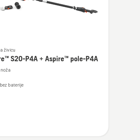
te
a živicu
re™ S20-P4A + Aspire™ pole-P4A
 noža
bez baterije