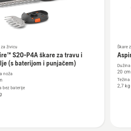
jte
Pogledaj
 za živicu
Škare z
ire™ S20-P4A škare za travu i
Aspi
više
lje (s baterijom i punjačem)
detalja
Dužina
20 cm
o
a noža
m
Težina 
™
Aspire™
2,7 kg
a bez baterije
S20-
g
P4A
+
Aspire™
pole-