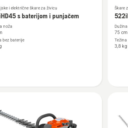
jte
Pogledaj
jske i električne škare za živicu
Škare z
iHD45 s baterijom i punjačem
522
više
detalja
a noža
Dužina
m
75 cm
o
a bez baterije
Težina 
D45
522iHD
g
3,8 kg
om
em