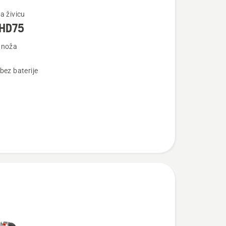
te
a živicu
iHD75
 noža
bez baterije
75