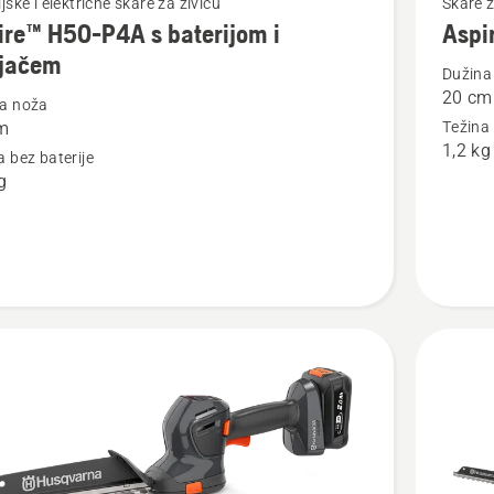
jske i električne škare za živicu
Škare z
ire™ H50-P4A s baterijom i
Aspi
više
jačem
detalja
Dužina
20 cm
o
a noža
m
Težina 
™
Aspire™
1,2 kg
a bez baterije
S20-
g
P4A
om
em