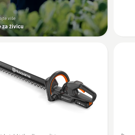
P4A
ajte više
 za živicu
jte
Pogledaj