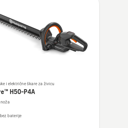
te
ske i električne škare za živicu
re™ H50-P4A
 noža
bez baterije