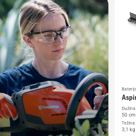
vode
Pogledaj
Baterij
Aspi
više
detalja
Dužina
50 cm
o
Težina 
Aspire™
3,1 kg
H50-