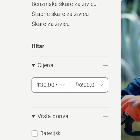
Benzinske škare za živicu
sve
Štapne škare za živicu
proiz
Škare za živicu
Filtar
Cijena
Iz
Do
Vrsta goriva
Baterijski