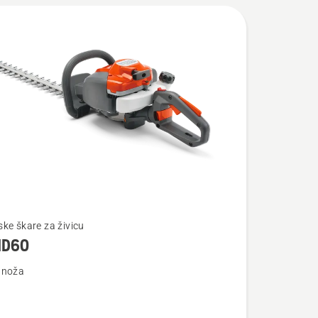
te
ke škare za živicu
HD60
 noža
0