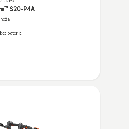
a živicu
re™ S20-P4A
 noža
bez baterije