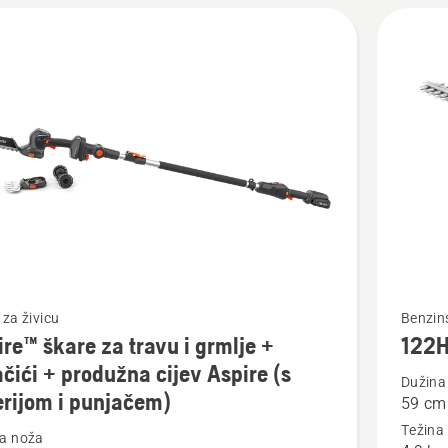
P4A
om
em)
jte
Pogledaj
 za živicu
Benzins
ire™ škare za travu i grmlje +
122
više
čići + produžna cijev Aspire (s
detalja
Dužina
erijom i punjačem)
59 cm
o
Težina
™
122HD6
a noža