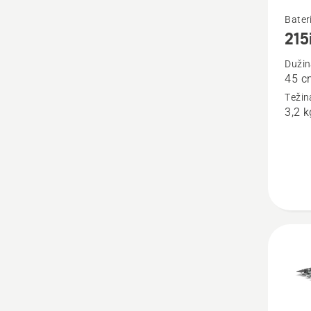
Pogleda
Bateri
215
više
detalja
Dužin
45 c
o
Težin
215iH
3,2 k
s
baterij
i
punjač