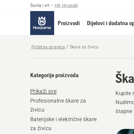
Šuma i vrt
–
HR, Hrvatski
Proizvodi
Dijelovi i dodatna 
Početna stranica
Škare za živicu
Ška
Kategorije proizvoda
Prikaži sve
Kupite 
Profesionalne škare za
Nudimo 
živicu
štapne 
Baterijske i električne škare
za živicu
Učita