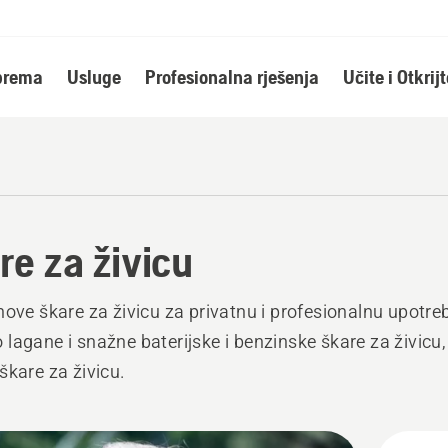
oprema
Usluge
Profesionalna rješenja
Učite i Otkrijt
re za živicu
nove škare za živicu za privatnu i profesionalnu upotre
lagane i snažne baterijske i benzinske škare za živicu,
škare za živicu.
j