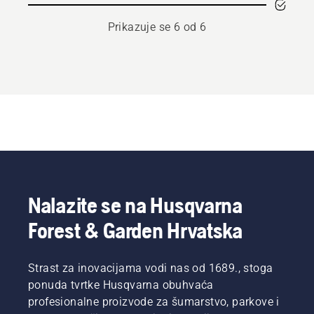
Prikazuje se 6 od 6
Nalazite se na Husqvarna
Forest & Garden Hrvatska
Strast za inovacijama vodi nas od 1689., stoga
ponuda tvrtke Husqvarna obuhvaća
profesionalne proizvode za šumarstvo, parkove i