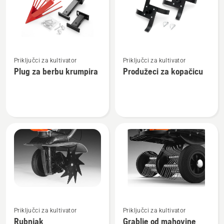
proizvode
Pogledajte
Pogledajte
Priključci za kultivator
Priključci za kultivator
više
više
Plug za berbu krumpira
Produžeci za kopačicu
detalja
detalja
o
o
Plug
Produžeci
za
za
berbu
kopačicu
krumpira
Pogledajte
Pogledajte
Priključci za kultivator
Priključci za kultivator
više
više
Rubnjak
Grablje od mahovine