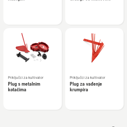
detalja
detalja
o
o
Rubnjak
Grablje
od
mahovine
Pogledajte
Pogledajte
Priključci za kultivator
Priključci za kultivator
više
više
Plug s metalnim
Plug za vađenje
detalja
detalja
kotačima
krumpira
o
o
Plug
Plug
s
za
metalnim
vađenje
kotačima
krumpira