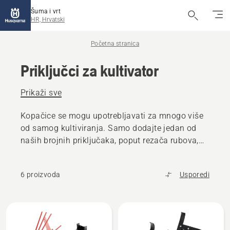
Šuma i vrt
HR, Hrvatski
Početna stranica
Priključci za kultivator
Prikaži sve
Kopačice se mogu upotrebljavati za mnogo više
od samog kultiviranja. Samo dodajte jedan od
naših brojnih priključaka, poput rezača rubova,
orača i grablji za mahovinu.
6 proizvoda
Usporedi
Učitaj
sve