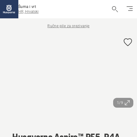
Šuma i vrt
HR, Hrvatski
Ručne pile za orezivanje
1/9
Husqvarna Aspire™ PE5-P4A