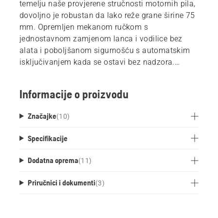
temelju naše provjerene stručnosti motornih pila,
dovoljno je robustan da lako reže grane širine 75
mm. Opremljen mekanom ručkom s
jednostavnom zamjenom lanca i vodilice bez
alata i poboljšanom sigurnošću s automatskim
isključivanjem kada se ostavi bez nadzora.
Pohranjivanje je jednostavno s priloženom
kukom i dijelom baterijskog sustava od 18 V
Informacije o proizvodu
POWER FOR ALL.
Značajke
(
10
)
Alati na baterije Husqvarna Aspire™ razvijeni su
imajući na umu ograničen prostor. To je razlog
Specifikacije
zašto svaki proizvod dolazi s prilagođenom
kukom za pohranu koja se može montirati
Dodatna oprema
(
11
)
izravno na zid ili koristiti sa Husqvarna Aspire™
sustavom za pohranu. Ovo skladište alata može
Priručnici i dokumenti
(
3
)
se proširiti svim vrtlarskim alatima uz Aspire™
sustav tračnica.