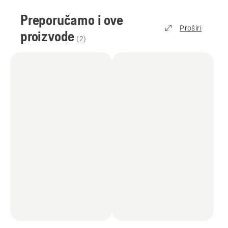
Ovaj je proizvod dio SAVEZA POWER FOR ALL i
Preporučamo i ove
kompatibilan je s brojnim drugim baterijama i
Proširi
punjačima marki koje sudjeluju. To znači da
proizvode
(
2
)
trebate kupiti samo jednu bateriju za sve
proizvode za dom i vrt.